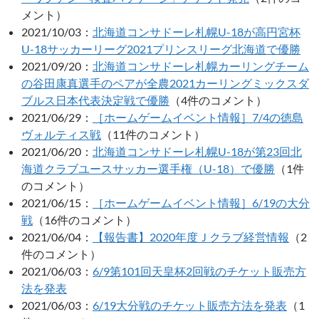
メント）
2021/10/03：
北海道コンサドーレ札幌U-18が高円宮杯
U-18サッカーリーグ2021プリンスリーグ北海道で優勝
2021/09/20：
北海道コンサドーレ札幌カーリングチーム
の谷田康真選手のペアが全農2021カーリングミックスダ
ブルス日本代表決定戦で優勝
（4件のコメント）
2021/06/29：
［ホームゲームイベント情報］7/4の徳島
ヴォルティス戦
（11件のコメント）
2021/06/20：
北海道コンサドーレ札幌U-18が第23回北
海道クラブユースサッカー選手権（U-18）で優勝
（1件
のコメント）
2021/06/15：
［ホームゲームイベント情報］6/19の大分
戦
（16件のコメント）
2021/06/04：
【報告書】2020年度Ｊクラブ経営情報
（2
件のコメント）
2021/06/03：
6/9第101回天皇杯2回戦のチケット販売方
法を発表
2021/06/03：
6/19大分戦のチケット販売方法を発表
（1