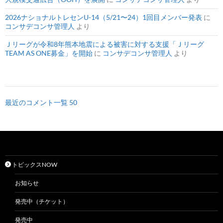
2026ナショナルトレセンU-14（5/21〜24）1回目メンバー発表
に
コンサデコンサ管理人
より
Ｊリーグが令和8年熊本地震による被害に対する支援「Ｊリーグ
TEAM AS ONE募金」を開始
に
コンサデコンサ管理人
より
最近のコメント一覧 50
トピックスNOW
お知らせ
発売中（チケット）
発売中