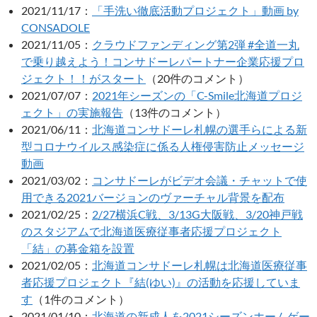
2021/11/17：
「手洗い徹底活動プロジェクト」動画 by
CONSADOLE
2021/11/05：
クラウドファンディング第2弾 #全道一丸
で乗り越えよう！コンサドーレパートナー企業応援プロ
ジェクト！！がスタート
（20件のコメント）
2021/07/07：
2021年シーズンの「C-Smile北海道プロジ
ェクト」の実施報告
（13件のコメント）
2021/06/11：
北海道コンサドーレ札幌の選手らによる新
型コロナウイルス感染症に係る人権侵害防止メッセージ
動画
2021/03/02：
コンサドーレがビデオ会議・チャットで使
用できる2021バージョンのヴァーチャル背景を配布
2021/02/25：
2/27横浜C戦、3/13G大阪戦、3/20神戸戦
のスタジアムで北海道医療従事者応援プロジェクト
「結」の募金箱を設置
2021/02/05：
北海道コンサドーレ札幌は北海道医療従事
者応援プロジェクト『結(ゆい)』の活動を応援していま
す
（1件のコメント）
2021/01/10：
北海道の新成人を2021シーズンホームゲー