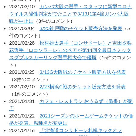
2021/03/10：
ガンバ大阪の選手・スタッフに新型コロナ
ウイルス陽性判定がでたことで3/13J1第4節ガンバ大阪
戦が中止に
（3件のコメント）
2021/03/04：
3/20神戸戦のチケット販売方法を発表
（5
件のコメント）
2021/02/28：
松村雄太選手（コンサドーレ）と吉田夕梨
花選手（ロコソラーレ）のペアが第14回全農日本ミック
スダブルスカーリング選手権大会で優勝
（15件のコメン
ト）
2021/02/25：
3/13G大阪戦のチケット販売方法を発表
（3件のコメント）
2021/02/10：
2/27横浜C戦のチケット販売方法を発表
（1件のコメント）
2021/01/31：
カフェ・レストラン おうるず（梟巣）が閉
店
2021/01/22：
2021シーズンのホームゲームチケットの価
格が発表、席種名が変更に
2021/01/16：
「北海道コンサドーレ札幌キックオフ