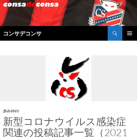
検
コンサデコンサ
索
コ
メインメ
ン
ニュー
テ
ン
ツ
へ
ス
キ
ッ
プ
歩み2021
新型コロナウイルス感染症
関連の投稿記事一覧（2021