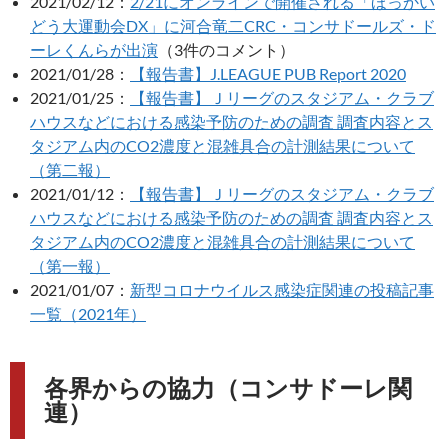
2021/02/12：
2/21にオンラインで開催される「ほっかい
どう大運動会DX」に河合竜二CRC・コンサドールズ・ド
ーレくんらが出演
（3件のコメント）
2021/01/28：
【報告書】J.LEAGUE PUB Report 2020
2021/01/25：
【報告書】Ｊリーグのスタジアム・クラブ
ハウスなどにおける感染予防のための調査 調査内容とス
タジアム内のCO2濃度と混雑具合の計測結果について
（第二報）
2021/01/12：
【報告書】Ｊリーグのスタジアム・クラブ
ハウスなどにおける感染予防のための調査 調査内容とス
タジアム内のCO2濃度と混雑具合の計測結果について
（第一報）
2021/01/07：
新型コロナウイルス感染症関連の投稿記事
一覧（2021年）
各界からの協力（コンサドーレ関
連）