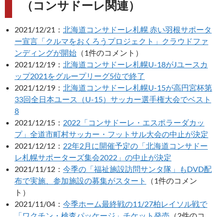
（コンサドーレ関連）
2021/12/21：
北海道コンサドーレ札幌 赤い羽根サポータ
ー宣言「クルマをおくろうプロジェクト」クラウドファ
ンディングが開始
（1件のコメント）
2021/12/19：
北海道コンサドーレ札幌U-18がJユースカ
ップ2021をグループリーグ5位で終了
2021/12/19：
北海道コンサドーレ札幌U-15が高円宮杯第
33回全日本ユース（U-15）サッカー選手権大会でベスト
8
2021/12/15：
2022「コンサドーレ・エスポラーダカッ
プ」全道市町村サッカー・フットサル大会の中止が決定
2021/12/12：
22年2月に開催予定の「北海道コンサドー
レ札幌サポーターズ集会2022」の中止が決定
2021/11/12：
今季の「福祉施設訪問サンタ隊」もDVD配
布で実施、参加施設の募集がスタート
（1件のコメン
ト）
2021/11/04：
今季ホーム最終戦の11/27柏レイソル戦で
「ワクチン・検査パッケージ」チケット発売
（2件のコ