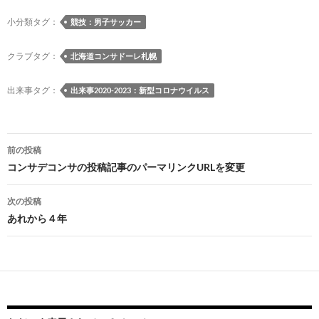
b
k
a
d
n
y
o
y
ds
o
a
Li
小分類タグ：
競技：男子サッカー
o
n
n
クラブタグ：
北海道コンサドーレ札幌
k
k
出来事タグ：
出来事2020-2023：新型コロナウイルス
投
前の投稿
稿
コンサデコンサの投稿記事のパーマリンクURLを変更
ナ
次の投稿
ビ
あれから４年
ゲ
ー
シ