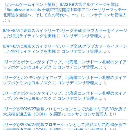
［ホームゲームイベント情報］8/22 RB大宮アルディージャ戦は
「Souplesse presents 千歳市空港開港100年アニバーサリーマッチ〜
北海道を全国へ。そして次の時代へ。〜」
に
コンサデコンサ管理人
より
8/4〜8/7に東京スカイツリーでJリーグ全60クラブカラーをイメージ
した特別ライティングを実施
に
コンサデコンサ管理人
より
8/4〜8/7に東京スカイツリーでJリーグ全60クラブカラーをイメージ
した特別ライティングを実施
に
コンサデコンサ管理人
より
Jリーグとポケモンがタイアップ、北海道コンサドーレ札幌のタイア
ップポケモンはヨルノズク
に
コンサデコンサ管理人
より
Jリーグとポケモンがタイアップ、北海道コンサドーレ札幌のタイア
ップポケモンはヨルノズク
に
コンサデコンサ管理人
より
Jリーグとポケモンがタイアップ、北海道コンサドーレ札幌のタイア
ップポケモンはヨルノズク
に
コンサデコンサ管理人
より
Jリーグが2026/27開幕プロモーションとして渋谷エリア約30か所で
大規模交通広告（OOH）を展開
に
コンサデコンサ管理人
より
Jリーグが2026/27開幕プロモーションとして渋谷エリア約30か所で
大規模交通広告（OOH）を展開
に
コンサデコンサ管理人
より