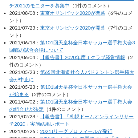
チ2021のモニターを募集中
（1件のコメント）
2021/08/08：
東京オリンピック2020が閉幕
（6件のコメ
ント）
2021/07/23：
東京オリンピック2020が開幕
（7件のコメ
ント）
2021/06/18：
第101回天皇杯全日本サッカー選手権大会3
回戦の試合会場について
2021/06/04：
【報告書】2020年度Ｊクラブ経営情報
（2
件のコメント）
2021/05/23：
第65回北海道社会人バドミントン選手権大
会が中止に
2021/05/23：
第101回天皇杯全日本サッカー選手権大会
が始まる
（2件のコメント）
2021/04/02：
第101回天皇杯全日本サッカー選手権大会
の組合せが決定
（1件のコメント）
2021/02/28：
【報告書】「札幌ドームオンラインリサー
チ2020」実施結果レポート
2021/02/26：
2021Jリーグプロフィールが発行