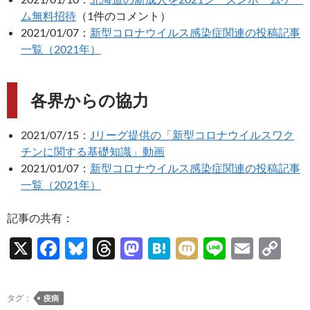
ム無料招待
（1件のコメント）
2021/01/07：
新型コロナウイルス感染症関連の投稿記事
一覧（2021年）
各界からの協力
2021/07/15：
Jリーグ提供の「新型コロナウイルスワク
チンに関する基礎知識」動画
2021/01/07：
新型コロナウイルス感染症関連の投稿記事
一覧（2021年）
記事の共有：
X
F
Bl
T
M
H
M
Li
E
C
ac
u
hr
as
at
ixi
n
m
o
e
es
e
to
e
e
ail
p
タグ：
疫病