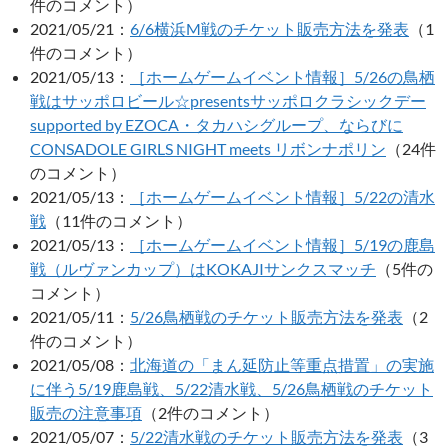
件のコメント）
2021/05/21：
6/6横浜M戦のチケット販売方法を発表
（1
件のコメント）
2021/05/13：
［ホームゲームイベント情報］5/26の鳥栖
戦はサッポロビール☆presentsサッポロクラシックデー
supported by EZOCA・タカハシグループ、ならびに
CONSADOLE GIRLS NIGHT meets リボンナポリン
（24件
のコメント）
2021/05/13：
［ホームゲームイベント情報］5/22の清水
戦
（11件のコメント）
2021/05/13：
［ホームゲームイベント情報］5/19の鹿島
戦（ルヴァンカップ）はKOKAJIサンクスマッチ
（5件の
コメント）
2021/05/11：
5/26鳥栖戦のチケット販売方法を発表
（2
件のコメント）
2021/05/08：
北海道の「まん延防止等重点措置」の実施
に伴う5/19鹿島戦、5/22清水戦、5/26鳥栖戦のチケット
販売の注意事項
（2件のコメント）
2021/05/07：
5/22清水戦のチケット販売方法を発表
（3