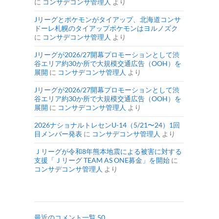
に
コンサデコンサ管理人
より
Jリーグとポケモンがタイアップ、北海道コンサ
ドーレ札幌のタイアップポケモンはヨルノズク
に
コンサデコンサ管理人
より
Jリーグが2026/27開幕プロモーションとして渋
谷エリア約30か所で大規模交通広告（OOH）を
展開
に
コンサデコンサ管理人
より
Jリーグが2026/27開幕プロモーションとして渋
谷エリア約30か所で大規模交通広告（OOH）を
展開
に
コンサデコンサ管理人
より
2026ナショナルトレセンU-14（5/21〜24）1回
目メンバー発表
に
コンサデコンサ管理人
より
Ｊリーグが令和8年熊本地震による被害に対する
支援「Ｊリーグ TEAM AS ONE募金」を開始
に
コンサデコンサ管理人
より
最近のコメント一覧 50