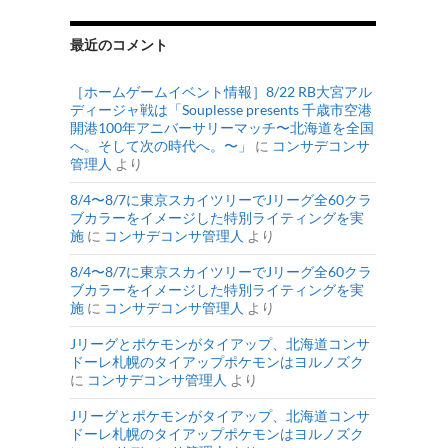
最近のコメント
［ホームゲームイベント情報］8/22 RB大宮アル
ディージャ戦は「Souplesse presents 千歳市空港
開港100年アニバーサリーマッチ〜北海道を全国
へ。そして次の時代へ。〜」
に
コンサデコンサ
管理人
より
8/4〜8/7に東京スカイツリーでJリーグ全60クラ
ブカラーをイメージした特別ライティングを実
施
に
コンサデコンサ管理人
より
8/4〜8/7に東京スカイツリーでJリーグ全60クラ
ブカラーをイメージした特別ライティングを実
施
に
コンサデコンサ管理人
より
Jリーグとポケモンがタイアップ、北海道コンサ
ドーレ札幌のタイアップポケモンはヨルノズク
に
コンサデコンサ管理人
より
Jリーグとポケモンがタイアップ、北海道コンサ
ドーレ札幌のタイアップポケモンはヨルノズク