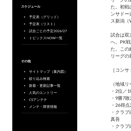
た。初戦
スケジュール
ンサドー
予定表（グリッド）
ス新潟（W
予定表（リスト）
試合ごとの予定2026/27
試合は双
トピックスNOW一覧
へ。PK
た。この
リーグの
その他
［コンサド
サイトマップ（案内図）
絞り込み検索
（地域リー
新着・更新記事一覧
・2位／1
人気のエントリー
・9勝7敗
CSアンテナ
・26得点
メンテ・障害情報
・クラブ
真吾
・クラブ