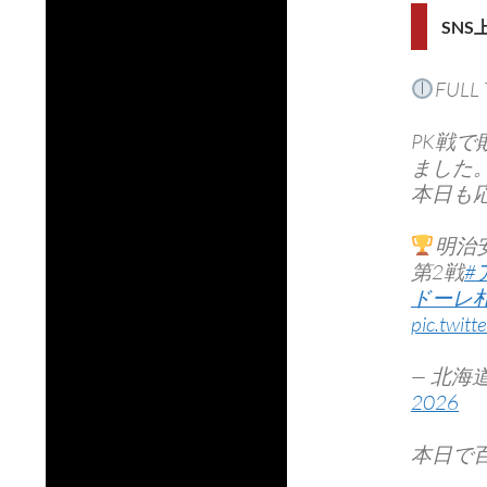
SN
FULL 
PK戦
ました
本日も
明治
第2戦
#
ドーレ
pic.twit
— 北海道
2026
本日で