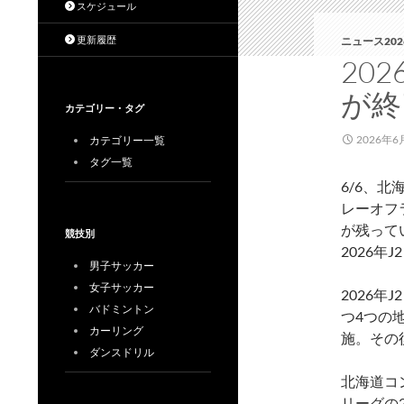
スケジュール
更新履歴
ニュース202
20
が終
カテゴリー・タグ
2026年6
カテゴリー一覧
タグ一覧
6/6、北
レーオフ
が残って
競技別
2026年
男子サッカー
女子サッカー
2026年
バドミントン
つ4つの
カーリング
施。その
ダンスドリル
北海道コ
リーグの