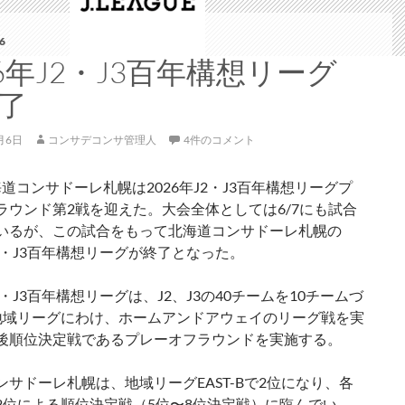
6
26年J2・J3百年構想リーグ
了
月6日
コンサデコンサ管理人
4件のコメント
海道コンサドーレ札幌は2026年J2・J3百年構想リーグプ
ラウンド第2戦を迎えた。大会全体としては6/7にも試合
いるが、この試合をもって北海道コンサドーレ札幌の
J2・J3百年構想リーグが終了となった。
J2・J3百年構想リーグは、J2、J3の40チームを10チームづ
地域リーグにわけ、ホームアンドアウェイのリーグ戦を実
後順位決定戦であるプレーオフラウンドを実施する。
ンサドーレ札幌は、地域リーグEAST-Bで2位になり、各
2位による順位決定戦（5位〜8位決定戦）に臨んでい