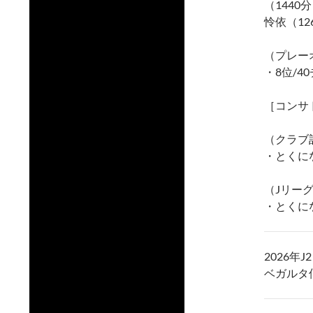
（1440
怜依（12
（プレー
・8位/4
［コンサ
（クラブ
・とくに
（Jリー
・とくに
2026年
ベガルタ