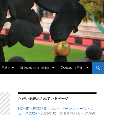
E（手帖）
INVENTORY（目録）
ABOUT（手引）
ただいま表示されているページ
HOME
>
投稿記事
>
コンサドーレニュース
>
ニ
ュース2026
> 2026年J2・J3百年構想リーグが終