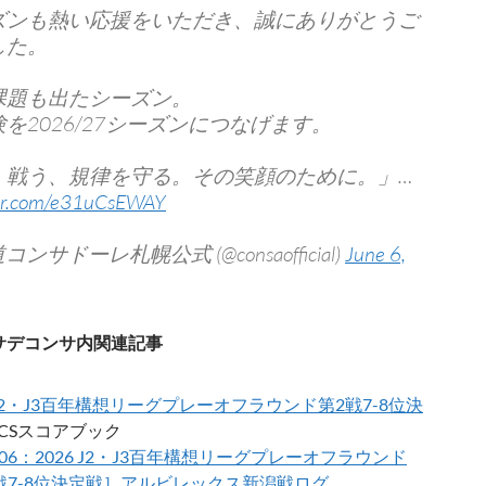
ズンも熱い応援をいただき、誠にありがとうご
した。
課題も出たシーズン。
を2026/27シーズンにつなげます。
、戦う、規律を守る。その笑顔のために。」…
ter.com/e31uCsEWAY
コンサドーレ札幌公式 (@consaofficial)
June 6,
サデコンサ内関連記事
6 J2・J3百年構想リーグプレーオフラウンド第2戦7-8位決
 CSスコアブック
6/06：2026 J2・J3百年構想リーグプレーオフラウンド
戦7-8位決定戦］アルビレックス新潟戦ログ