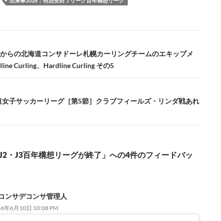
：
出来事2026：明治安田Ｊリーグ百年構想リーグ
からの北海道コンサドーレ札幌カーリングチームのエキップメ
ne Curling、Hardline Curling その5
海道女子サッカーリーグ［第5節］クラブフィールズ・リンダ戦あれ
年J2・J3百年構想リーグが終了」への4件のフィードバッ
コンサデコンサ管理人
26年6月10日 10:08 PM