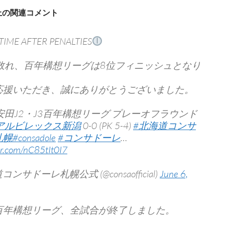
S上の関連コメント
TIME AFTER PENALTIES
で敗れ、百年構想リーグは8位フィニッシュとなり
。
応援いただき、誠にありがとうございました。
安田J2・J3百年構想リーグ プレーオフラウンド
アルビレックス新潟
0-0 (PK 5-4)
#北海道コンサ
札幌
#consadole
#コンサドーレ
…
ter.com/nC85tIt0I7
コンサドーレ札幌公式 (@consaofficial)
June 6,
百年構想リーグ、全試合が終了しました。