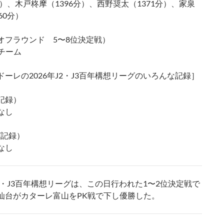
分）、木戸柊摩（1396分）、西野奨太（1371分）、家泉
60分）
オフラウンド 5〜8位決定戦）
0チーム
ドーレの2026年J2・J3百年構想リーグのいろんな記録］
記録）
なし
グ記録）
なし
J2・J3百年構想リーグは、この日行われた1〜2位決定戦で
仙台がカターレ富山をPK戦で下し優勝した。