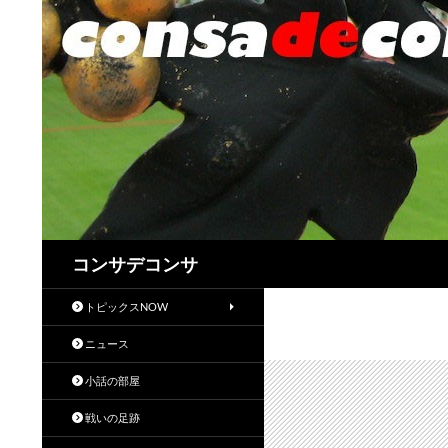
検
コンサデコンサ
索
トピックスNOW
ニュース
小話の部屋
戦いの足跡