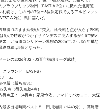
のブラウブリッツ秋田（EAST-A 2位）に敗れた北海道コ
レ札幌は、この日の7位〜8位決定戦であるアルビレック
EST-A 2位）戦に臨んだ。
方無得点のまま延長戦に突入。延長戦も点が入らずPK戦
戦は5人で勝敗がつかずサドンデスに突入するが4-5で敗れ
結果、北海道コンサドーレ札幌の2026年J2・J3百年構想
最終成績は8位となった。
ーレの2026年J2・J3百年構想リーグ成績］
グラウンド EAST-B）
0チーム
2PK勝（勝ち点31）
22失点（得失点差4点）
内得点王：（4得点）家泉怜依、アマドゥバカヨコ、大森
内最多出場時間ベスト５：田川知樹（1440分）、髙尾瑠