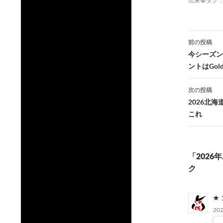
出来事タグ
投
前の投稿
稿
今シーズン
ントはGoldli
ナ
ビ
次の投稿
2026北
ゲ
これ
ー
シ
「2026
ョ
ク
ン
20