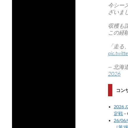
今シー
ざいま
収穫も
この経験
「走る
pic.twit
— 北海道
2026
コン
202
定戦
–
26/0
［第2