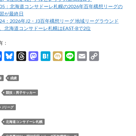
06/05：北海道コンサドーレ札幌の2026年百年構想リーグの
習が最終日
5/24：2026年J2・J3百年構想リーグ 地域リーグラウンド
、北海道コンサドーレ札幌はEAST-Bで2位
有：
F
Bl
T
M
H
M
Li
E
C
ac
u
hr
as
at
ixi
n
m
o
e
es
e
to
e
e
ail
p
録
成績
b
k
a
d
n
y
o
y
ds
o
a
Li
：
競技：男子サッカー
o
n
n
Jリーグ
k
k
：
北海道コンサドーレ札幌