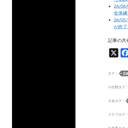
26/
全体練
26/0
が終了
記事の共
X
タグ：
記
小分類タグ
大会タグ：
クラブタグ