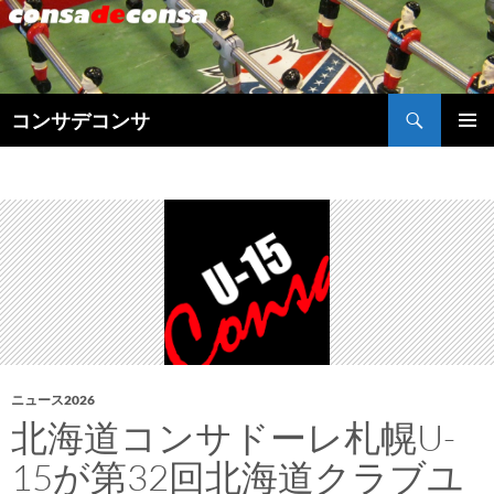
検
コンサデコンサ
索
コ
メインメ
ン
ニュー
テ
ン
ツ
へ
ス
キ
ッ
プ
ニュース2026
北海道コンサドーレ札幌U-
15が第32回北海道クラブユ