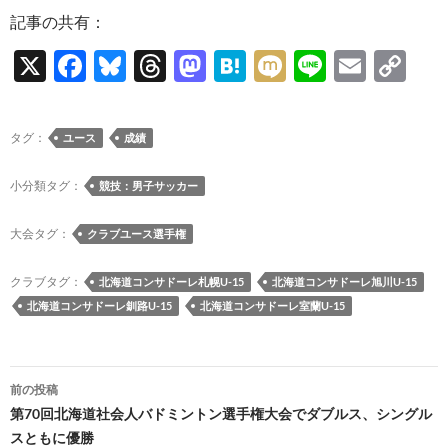
記事の共有：
X
F
Bl
T
M
H
M
Li
E
C
ac
u
hr
as
at
ixi
n
m
o
e
es
e
to
e
e
ail
p
タグ：
ユース
成績
b
k
a
d
n
y
o
y
ds
o
a
Li
小分類タグ：
競技：男子サッカー
o
n
n
大会タグ：
クラブユース選手権
k
k
クラブタグ：
北海道コンサドーレ札幌U-15
北海道コンサドーレ旭川U-15
北海道コンサドーレ釧路U-15
北海道コンサドーレ室蘭U-15
投
前の投稿
稿
第70回北海道社会人バドミントン選手権大会でダブルス、シングル
スともに優勝