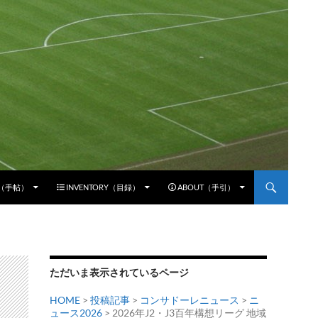
E（手帖）
INVENTORY（目録）
ABOUT（手引）
ただいま表示されているページ
HOME
>
投稿記事
>
コンサドーレニュース
>
ニ
ュース2026
> 2026年J2・J3百年構想リーグ 地域