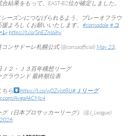
合結果をもって、EAST-B2位が確定しました。
/27シーズンにつなげられるよう、プレーオフラウ
応援よろしくお願いいたします。
#consadole
#コ
ーレ
https://t.co/SnEZnIoihv
コンサドーレ札幌公式 (@consaofficial)
May 23,
田Ｊ２・Ｊ３百年構想リーグ
ーグラウンド 最終順位表
こちら
https://t.co/w0Zvist8IJ
#Ｊリーグ
ter.com/AvgaAkCMc4
ーグ（日本プロサッカーリーグ） (@J_League)
 2026