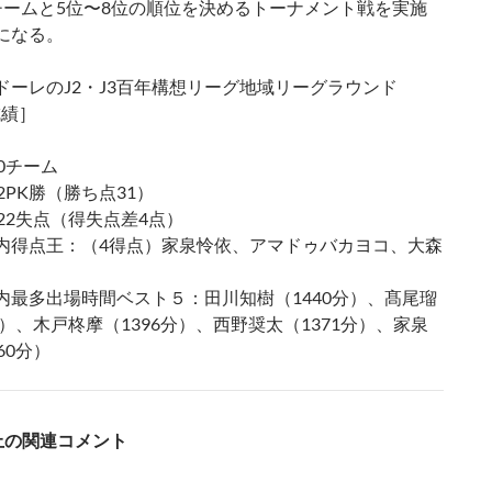
チームと5位〜8位の順位を決めるトーナメント戦を実施
になる。
ドーレのJ2・J3百年構想リーグ地域リーグラウンド
 成績］
0チーム
2PK勝（勝ち点31）
22失点（得失点差4点）
内得点王：（4得点）家泉怜依、アマドゥバカヨコ、大森
内最多出場時間ベスト５：田川知樹（1440分）、髙尾瑠
分）、木戸柊摩（1396分）、西野奨太（1371分）、家泉
60分）
S上の関連コメント