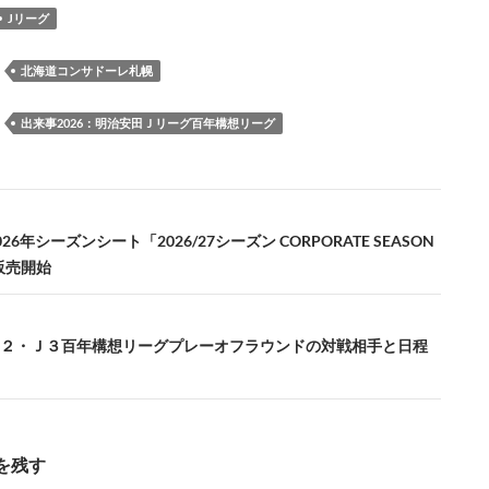
o
n
n
Jリーグ
k
k
：
北海道コンサドーレ札幌
：
出来事2026：明治安田Ｊリーグ百年構想リーグ
26年シーズンシート「2026/27シーズン CORPORATE SEASON
の販売開始
２・Ｊ３百年構想リーグプレーオフラウンドの対戦相手と日程
を残す