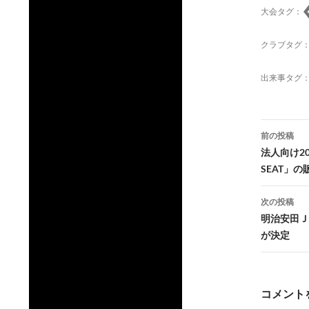
大会タグ：
クラブタグ
出来事タグ
投
前の投稿
稿
法人向け20
SEAT」
ナ
ビ
次の投稿
明治安田Ｊ
ゲ
が決定
ー
シ
コメント
ョ