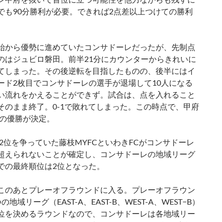
でも90分勝利が必要。できれば2点差以上つけての勝利
始から優勢に進めていたコンサドーレだったが、先制点
のはジュビロ磐田。前半21分にカウンターからきれいに
てしまった。その後逆転を目指したものの、後半にはイ
ード2枚目でコンサドーレの選手が退場して10人になる
い流れをかえることができず。試合は、点を入れること
そのまま終了。0-1で敗れてしまった。この時点で、甲府
-Bの優勝が決定。
Bで2位を争っていた藤枝MYFCといわきFCがコンサドーレ
超えられないことが確定し、コンサドーレの地域リーグ
での最終順位は2位となった。
このあとプレーオフラウンドに入る。プレーオフラウン
の地域リーグ（EAST-A、EAST-B、WEST-A、WEST−B）
位を決めるラウンドなので、コンサドーレは各地域リー