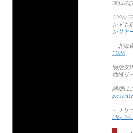
本日の試
2026
ンドも
ンサド
— 北海道
2026
明治安
地域リ
詳細は
pic.twit
— Ｊリ
May 24,