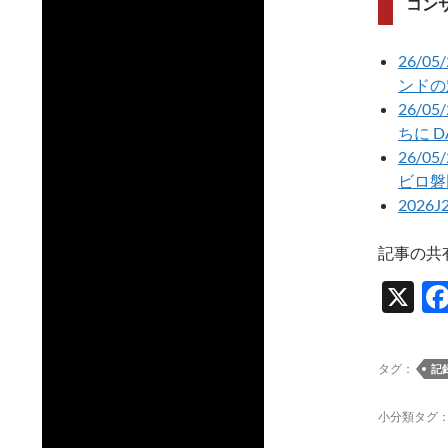
コン
26/
ンドの
26/
ちに 
26/0
ビロ磐
2026
記事の共
X
タグ：
記
小分類タグ