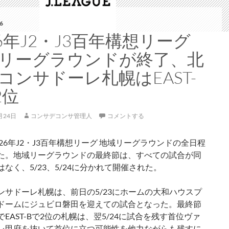
6
26年J2・J3百年構想リーグ
リーグラウンドが終了、北
コンサドーレ札幌はEAST-
2位
月24日
コンサデコンサ管理人
コメントする
2026年J2・J3百年構想リーグ 地域リーグラウンドの全日程
た。地域リーグラウンドの最終節は、すべての試合が同
なく、5/23、5/24に分かれて開催された。
ンサドーレ札幌は、前日の5/23にホームの大和ハウスプ
ドームにジュビロ磐田を迎えての試合となった。最終節
EAST-Bで2位の札幌は、翌5/24に試合を残す首位ヴァ
レ甲府を抜いて首位に立つ可能性を他力ながらも残すに