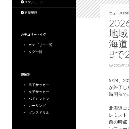
スケジュール
更新履歴
ニュース202
20
地域
カテゴリー・タグ
海道
カテゴリー一覧
Bで
タグ一覧
2026年5
競技別
5/24、
男子サッカー
が終了し
女子サッカー
時開催では
バドミントン
カーリング
北海道コ
ダンスドリル
レミスト
前の時点で
ンフォー