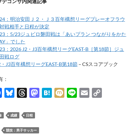
サデコンサ内関連記事
05/24：明治安田Ｊ２・Ｊ３百年構想リーグプレーオフラウ
対戦相手と日程が決定
05/23：5/23ジュビロ磐田戦は「あいプラン つながりをかた
DAY」でした
5/23：2026 J2・J3百年構想リーグEAST-B［第18節］ジュ
田戦ログ
J2・J3百年構想リーグEAST-B第18節
– CSスコアブック
有：
F
Bl
T
M
H
M
Li
E
C
ac
u
hr
as
at
ixi
n
m
o
e
es
e
to
e
e
ail
p
録
成績
日程
b
k
a
d
n
y
o
y
ds
o
a
Li
：
競技：男子サッカー