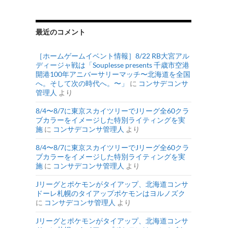
最近のコメント
［ホームゲームイベント情報］8/22 RB大宮アル
ディージャ戦は「Souplesse presents 千歳市空港
開港100年アニバーサリーマッチ〜北海道を全国
へ。そして次の時代へ。〜」
に
コンサデコンサ
管理人
より
8/4〜8/7に東京スカイツリーでJリーグ全60クラ
ブカラーをイメージした特別ライティングを実
施
に
コンサデコンサ管理人
より
8/4〜8/7に東京スカイツリーでJリーグ全60クラ
ブカラーをイメージした特別ライティングを実
施
に
コンサデコンサ管理人
より
Jリーグとポケモンがタイアップ、北海道コンサ
ドーレ札幌のタイアップポケモンはヨルノズク
に
コンサデコンサ管理人
より
Jリーグとポケモンがタイアップ、北海道コンサ