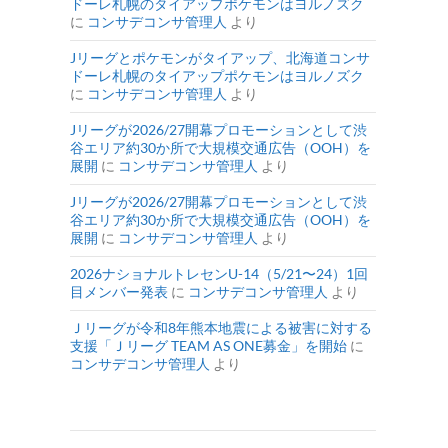
ドーレ札幌のタイアップポケモンはヨルノズク
に
コンサデコンサ管理人
より
Jリーグとポケモンがタイアップ、北海道コンサ
ドーレ札幌のタイアップポケモンはヨルノズク
に
コンサデコンサ管理人
より
Jリーグが2026/27開幕プロモーションとして渋
谷エリア約30か所で大規模交通広告（OOH）を
展開
に
コンサデコンサ管理人
より
Jリーグが2026/27開幕プロモーションとして渋
谷エリア約30か所で大規模交通広告（OOH）を
展開
に
コンサデコンサ管理人
より
2026ナショナルトレセンU-14（5/21〜24）1回
目メンバー発表
に
コンサデコンサ管理人
より
Ｊリーグが令和8年熊本地震による被害に対する
支援「Ｊリーグ TEAM AS ONE募金」を開始
に
コンサデコンサ管理人
より