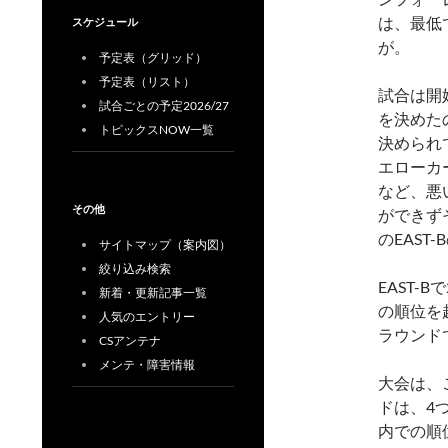
は、最低
スケジュール
が。
予定表（グリッド）
予定表（リスト）
試合は開
試合ごとの予定2026/27
を決めた
トピックスNOW一覧
決められ
エローカ
など、悪
その他
ができず
のEAST
サイトマップ（案内図）
絞り込み検索
EAST-
新着・更新記事一覧
の順位を
人気のエントリー
ラウンド
CSアンテナ
メンテ・障害情報
大会は、
ドは、4つ
内での順