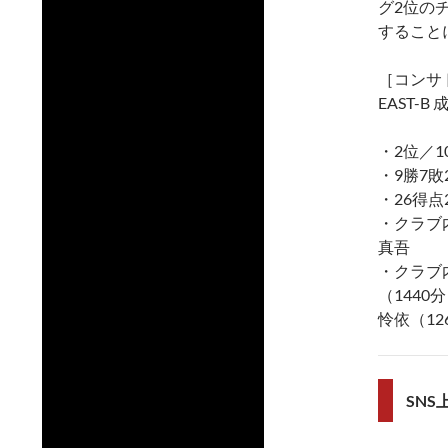
グ2位の
すること
［コンサ
EAST-B
・2位／1
・9勝7敗
・26得点
・クラブ
真吾
・クラブ
（1440
怜依（12
SN