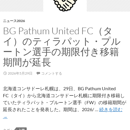
札
幌
キ
ニュース2026
ッ
BG Pathum United FC（タ
ク
イ）のティラパット・プル
オ
フ
ートン選手の期限付き移籍
2026/27」
期間が延長
の
チ
2026年5月29日
コメントする
ケ
ッ
北海道コンサドーレ札幌は、29日、BG Pathum United
ト
FC（タイ）から北海道コンサドーレ札幌に期限付き移籍し
販
ていたティラパット・プルートン選手（FW）の移籍期間が
売
BG
延長されたことを発表した。期間は、2026/ …
続きを読む
は
Pa
→
6/20
Uni
か
FC