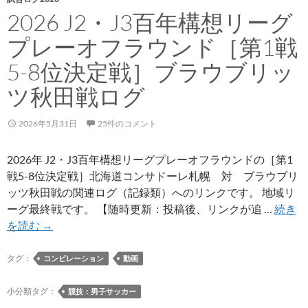
2026 J2・J3百年構想リーグ
プレーオフラウンド［第1戦
5-8位決定戦］ブラウブリッ
ツ秋田戦ログ
2026年5月31日
25件のコメント
2026年 J2・J3百年構想リーグプレーオフラウンドの［第1
戦5-8位決定戦］北海道コンサドーレ札幌 対 ブラウブリ
ッツ秋田戦の関連ログ（記録類）へのリンクです。 地域リ
ーグ最終戦です。 【随時更新：投稿後、リンクが追 …
続き
2026
を読む
→
J2・
J3
タグ：
コンピレーション
動画
百
年
小分類タグ：
競技：男子サッカー
構