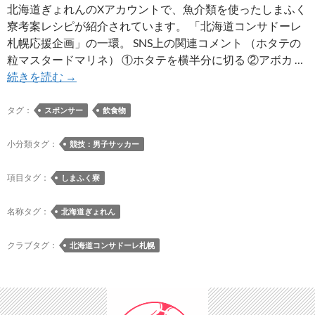
開
北海道ぎょれんのXアカウントで、魚介類を使ったしまふく
収
寮考案レシピが紹介されています。 「北海道コンサドーレ
録
札幌応援企画」の一環。 SNS上の関連コメント （ホタテの
を
粒マスタードマリネ） ①ホタテを横半分に切る ②アボカ …
開
北
続きを読む
→
催
海
道
タグ：
スポンサー
飲食物
ぎ
ょ
小分類タグ：
競技：男子サッカー
れ
ん
項目タグ：
しまふく寮
の
X
名称タグ：
北海道ぎょれん
ア
カ
クラブタグ：
北海道コンサドーレ札幌
ウ
ン
ト
で