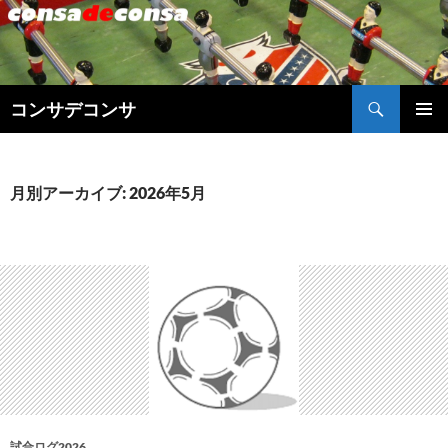
検
コンサデコンサ
索
コ
メインメ
ン
ニュー
テ
ン
月別アーカイブ: 2026年5月
ツ
へ
ス
キ
ッ
プ
試合ログ2026