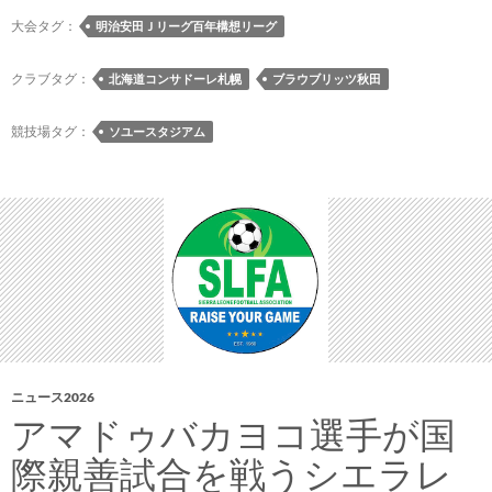
想
大会タグ：
明治安田Ｊリーグ百年構想リーグ
リ
ー
クラブタグ：
北海道コンサドーレ札幌
ブラウブリッツ秋田
グ
プ
競技場タグ：
ソユースタジアム
レ
ー
オ
フ
ラ
ウ
ン
ド
［第
1
ニュース2026
戦
アマドゥバカヨコ選手が国
5-
際親善試合を戦うシエラレ
8