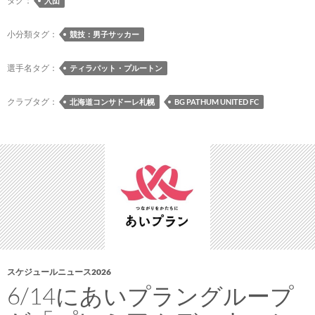
タグ：
入団
ら
イ
ス
の
小分類タグ：
競技：男子サッカー
タ
テ
ー
ィ
選手名タグ：
ティラパット・プルートン
ト
ラ
パ
クラブタグ：
北海道コンサドーレ札幌
BG PATHUM UNITED FC
ッ
ト
プ
ル
ー
ト
ン
選
手
の
スケジュールニュース2026
期
6/14にあいプラングループ
限