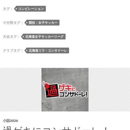
海
道
タグ：
コンピレーション
女
子
小分類タグ：
競技：女子サッカー
サ
ッ
大会タグ：
北海道女子サッカーリーグ
カ
ー
クラブタグ：
北海道リラ・コンサドーレ
リ
ー
グ
［
4
節
北
照
⾼
等
小話2026
学