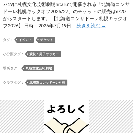
7/19に札幌文化芸術劇場hitaruで開催される「北海道コンサ
ドーレ札幌キックオフ2026/27」のチケットの販売は6/20
からスタートします。 【北海道コンサドーレ札幌キックオ
7/19
フ2026】 日時：2026年7月19日 …
続きを読む
→
に
開
タグ：
イベント
チケット
催
さ
小分類タグ：
競技：男子サッカー
れ
る
場所タグ：
札幌文化芸術劇場
「北
海
クラブタグ：
北海道コンサドーレ札幌
道
コ
ン
サ
ド
ー
レ