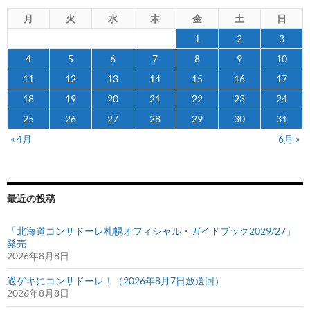
野
月
火
水
木
金
土
日
純
貴
1
2
3
ス
4
5
6
7
8
9
10
マ
11
12
13
14
15
16
17
ス
18
19
20
21
22
23
24
ト
25
26
27
28
29
30
31
と
ド
« 4月
6月 »
ー
レ
く
最近の投稿
ん
の
「北海道コンサドーレ札幌オフィシャル・ガイドブック2029/27」
ト
発売
ー
2026年8月8日
ク
過ゲキにコンサドーレ！（2026年8月7日放送回）
シ
2026年8月8日
ョ