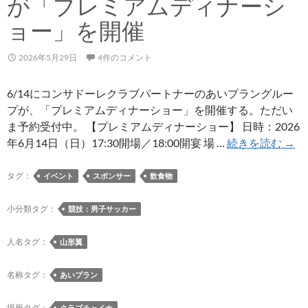
が「プレミアムディナーシ
付
き
ョー」を開催
移
籍
2026年5月29日
4件のコメント
期
間
6/14にコンサドーレクラブパートナーのあいプラングルー
が
プが、「プレミアムディナーショー」を開催する。ただい
延
ま予約受付中。 【プレミアムディナーショー】 日時：2026
長
6/14
年6月14日（日）17:30開場／18:00開宴 場 …
続きを読む
→
に
あ
タグ：
イベント
スポンサー
飲食物
い
プ
小分類タグ：
競技：男子サッカー
ラ
ン
人名タグ：
山形翼
グ
ル
名称タグ：
あいプラン
ー
プ
場所タグ：
クラブチャイナ