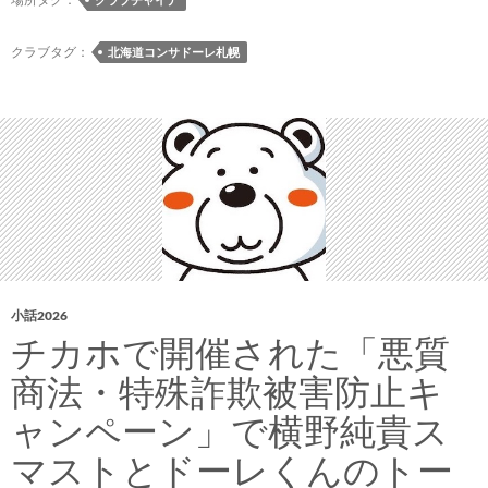
が
「プ
クラブタグ：
北海道コンサドーレ札幌
レ
ミ
ア
ム
デ
ィ
ナ
ー
シ
ョ
小話2026
ー」
チカホで開催された「悪質
を
商法・特殊詐欺被害防止キ
開
催
ャンペーン」で横野純貴ス
マストとドーレくんのトー