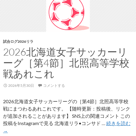
し
ま
ふ
く
寮
試合ログ2026リラ
考
2026北海道女子サッカーリ
案
レ
ーグ［第4節］北照⾼等学校
シ
戦あれこれ
ピ
を
2026年5月30日
紹
コメントする
介
2026北海道女子サッカーリーグの［第4節］北照⾼等学校
戦にまつわるあれこれです。 【随時更新：投稿後、リンク
が追加されることがあります】 SNS上の関連コメント この
20
投稿をInstagramで見る 北海道リラ•コンサド …
続きを読む
北
→