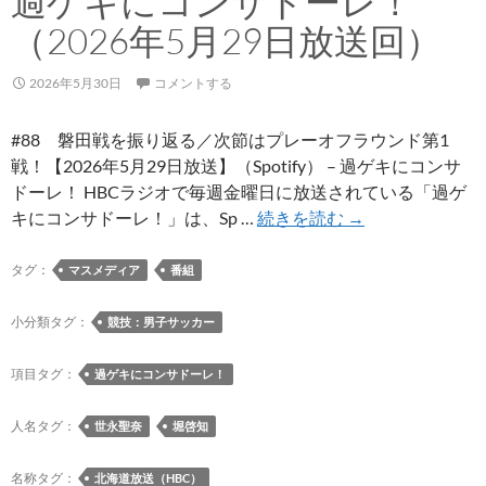
過ゲキにコンサドーレ！
校
（2026年5月29日放送回）
戦
あ
2026年5月30日
コメントする
れ
こ
#88 磐田戦を振り返る／次節はプレーオフラウンド第1
れ
戦！【2026年5月29日放送】（Spotify） – 過ゲキにコンサ
ドーレ！ HBCラジオで毎週金曜日に放送されている「過ゲ
過
キにコンサドーレ！」は、Sp …
続きを読む
→
ゲ
キ
タグ：
マスメディア
番組
に
コ
小分類タグ：
競技：男子サッカー
ン
サ
項目タグ：
過ゲキにコンサドーレ！
ド
ー
人名タグ：
世永聖奈
堀啓知
レ！
（2026
名称タグ：
北海道放送（HBC）