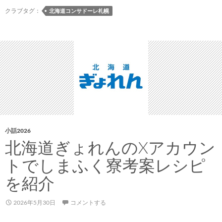
選
クラブタグ：
北海道コンサドーレ札幌
手
が
出
演
す
る
三
角
山
放
小話2026
送
北海道ぎょれんのXアカウン
局
トでしまふく寮考案レシピ
の
「Radio
を紹介
CONSADOLE」
の
2026年5月30日
コメントする
公