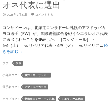
位
オネ代表に選出
決
定
2026年5月31日
コメントする
戦］
ブ
コンサドーレは、北海道コンサドーレ札幌のアマドゥバカ
ラ
ヨコ選手（FW）が、国際親善試合を戦うシエラレオネ代表
ウ
に選出されたことを発表した。 ［スケジュール］ ・
ブ
6/6（土） vs リベリア代表 ・6/9（火） vs リベリア …
続
リ
ア
きを読む
→
ッ
マ
ツ
ド
タグ：
代表
秋
ゥ
田
バ
小分類タグ：
競技：男子サッカー
戦
カ
ロ
ヨ
選手名タグ：
アマドゥバカヨコ
グ
コ
選
クラブタグ：
北海道コンサドーレ札幌
シエラレオネ代表
手
が