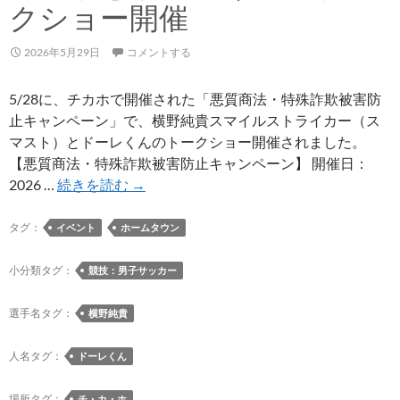
クショー開催
2026年5月29日
コメントする
5/28に、チカホで開催された「悪質商法・特殊詐欺被害防
止キャンペーン」で、横野純貴スマイルストライカー（ス
マスト）とドーレくんのトークショー開催されました。
【悪質商法・特殊詐欺被害防止キャンペーン】 開催日：
チ
2026 …
続きを読む
→
カ
ホ
タグ：
イベント
ホームタウン
で
開
小分類タグ：
競技：男子サッカー
催
さ
選手名タグ：
横野純貴
れ
た
人名タグ：
ドーレくん
「悪
質
場所タグ：
チ・カ・ホ