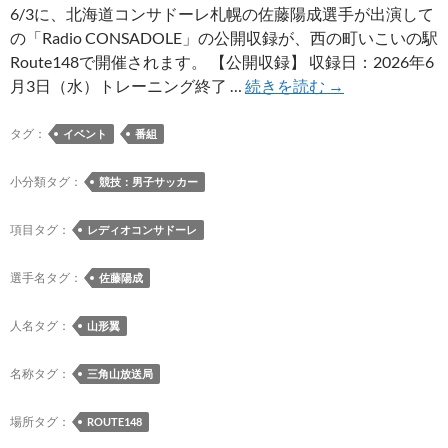
選
6/3に、北海道コンサドーレ札幌の佐藤陽成選手が出演して
出
の「Radio CONSADOLE」の公開収録が、西の町いこいの駅
Route148で開催されます。 【公開収録】 収録日：2026年6
6/3
月3日（水）トレーニング終了 …
続きを読む
→
に
西
タグ：
イベント
番組
の
町
小分類タグ：
競技：男子サッカー
い
こ
項目タグ：
レディオコンサドーレ
い
の
選手名タグ：
佐藤陽成
駅
Route148
人名タグ：
山形翼
で
佐
名称タグ：
三角山放送局
藤
陽
場所タグ：
ROUTE148
成