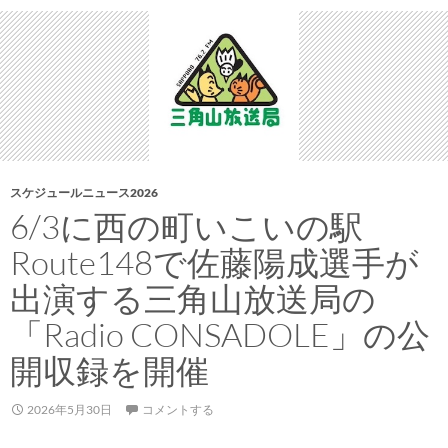
国
際
親
善
試
合
を
戦
スケジュールニュース2026
う
6/3に西の町いこいの駅
シ
Route148で佐藤陽成選手が
エ
ラ
出演する三角山放送局の
レ
「Radio CONSADOLE」の公
オ
ネ
開収録を開催
代
表
2026年5月30日
コメントする
に