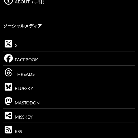
ABOUT（手引）
ソーシャルメディア
X
FACEBOOK
THREADS
BLUESKY
MASTODON
MISSKEY
RSS