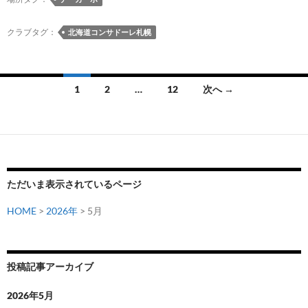
商
法・
クラブタグ：
北海道コンサドーレ札幌
特
殊
詐
投
1
2
…
12
次へ →
欺
稿
被
害
ナ
防
ビ
止
ゲ
キ
ただいま表示されているページ
ャ
ー
HOME
>
2026年
> 5月
ン
シ
ペ
ー
ョ
ン」
投稿記事アーカイブ
ン
で
横
2026年5月