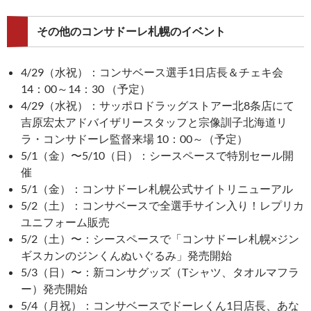
その他のコンサドーレ札幌のイベント
4/29（水祝）：コンサベース選手1日店長＆チェキ会
14：00～14：30 （予定）
4/29（水祝）：サッポロドラッグストアー北8条店にて
吉原宏太アドバイザリースタッフと宗像訓子北海道リ
ラ・コンサドーレ監督来場 10：00～（予定）
5/1（金）〜5/10（日）：シースペースで特別セール開
催
5/1（金）：コンサドーレ札幌公式サイトリニューアル
5/2（土）：コンサベースで全選手サイン入り！レプリカ
ユニフォーム販売
5/2（土）〜：シースペースで「コンサドーレ札幌×ジン
ギスカンのジンくんぬいぐるみ」発売開始
5/3（日）〜：新コンサグッズ（Tシャツ、タオルマフラ
ー）発売開始
5/4（月祝）：コンサベースでドーレくん1日店長、あな