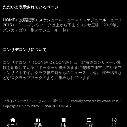
ただいま表示されているページ
HOME
>
投稿記事
>
スケジュールニュース
>
スケジュールニュース
2015
> ゴールデンウィークは上から下までコンサ三昧（2015年シー
ズンカテゴリー別スケジュール一覧）
コンサデコンサについて
コンサデコンサ（CONSA DE CONSA）は、北海道コンサドーレ札
幌を応援しているサポーターが勝手気ままに趣味で運営しているフ
ァンサイトです。クラブ創立時からのニュース、小話、試合結果な
どがスクラップブックのように集められています。
プライバシーポリシー（GDPRに基づく）
Proudly powered by WordPress
Copyright © 1996-2026 CONSA DE CONSA
ホーム
事典
手帖
目録
手引