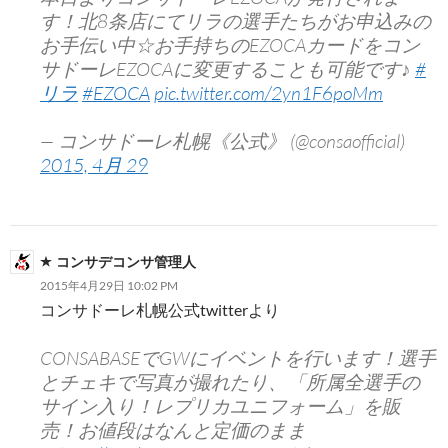
す！北8条店にてリラの選手たちがお申込みの
お手伝い中☆お手持ちのEZOCAカードをコン
サドーレEZOCAに変更することも可能です♪
#
リラ
#EZOCA
pic.twitter.com/2yn1F6poMm
— コンサドーレ札幌《公式》 (@consaofficial)
2015, 4月 29
コンサデコンサ管理人
2015年4月29日 10:02 PM
コンサドーレ札幌公式twitterより
CONSABASEでGWにイベントを行います！選手
とチェキで写真が撮れたり、「所属全選手の
サイン入り！レプリカユニフォーム」を販
売！お値段はなんと定価のまま