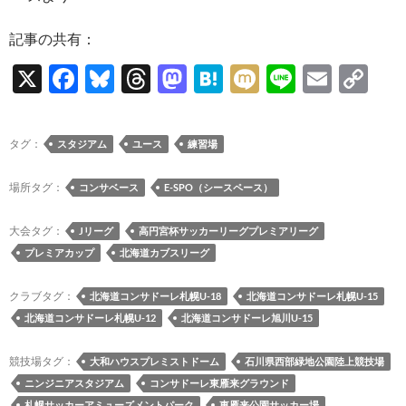
記事の共有：
X
F
Bl
T
M
H
M
Li
E
C
ac
u
hr
as
at
ixi
n
m
o
e
es
e
to
e
e
ail
p
タグ：
スタジアム
ユース
練習場
b
k
a
d
n
y
o
y
ds
o
a
Li
場所タグ：
コンサベース
E-SPO（シースペース）
o
n
n
大会タグ：
Jリーグ
高円宮杯サッカーリーグプレミアリーグ
k
k
プレミアカップ
北海道カブスリーグ
クラブタグ：
北海道コンサドーレ札幌U-18
北海道コンサドーレ札幌U-15
北海道コンサドーレ札幌U-12
北海道コンサドーレ旭川U-15
競技場タグ：
大和ハウスプレミストドーム
石川県西部緑地公園陸上競技場
ニンジニアスタジアム
コンサドーレ東雁来グラウンド
札幌サッカーアミューズメントパーク
東雁来公園サッカー場