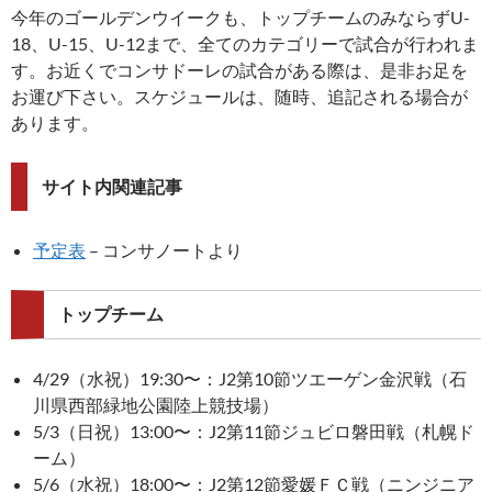
今年のゴールデンウイークも、トップチームのみならずU-
18、U-15、U-12まで、全てのカテゴリーで試合が行われま
す。お近くでコンサドーレの試合がある際は、是非お足を
お運び下さい。スケジュールは、随時、追記される場合が
あります。
サイト内関連記事
予定表
– コンサノートより
トップチーム
4/29（水祝）19:30〜：J2第10節ツエーゲン金沢戦（石
川県西部緑地公園陸上競技場）
5/3（日祝）13:00〜：J2第11節ジュビロ磐田戦（札幌ド
ーム）
5/6（水祝）18:00〜：J2第12節愛媛ＦＣ戦（ニンジニア