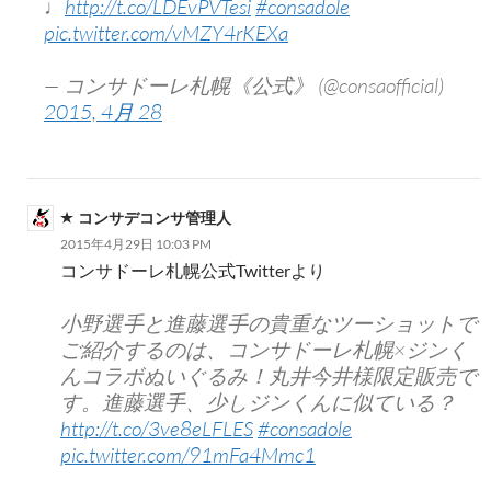
♩
http://t.co/LDEvPVTesi
#consadole
pic.twitter.com/vMZY4rKEXa
— コンサドーレ札幌《公式》 (@consaofficial)
2015, 4月 28
コンサデコンサ管理人
2015年4月29日 10:03 PM
コンサドーレ札幌公式Twitterより
小野選手と進藤選手の貴重なツーショットで
ご紹介するのは、コンサドーレ札幌×ジンく
んコラボぬいぐるみ！丸井今井様限定販売で
す。進藤選手、少しジンくんに似ている？
http://t.co/3ve8eLFLES
#consadole
pic.twitter.com/91mFa4Mmc1