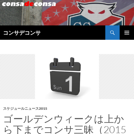
検
コンサデコンサ
索
コ
メインメ
ン
ニュー
テ
ン
ツ
へ
ス
キ
ッ
プ
スケジュールニュース2015
ゴールデンウィークは上か
ら下までコンサ三昧（2015