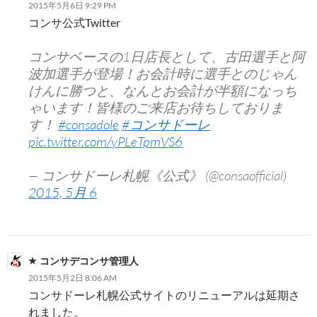
2015年5月6日 9:29 PM
コンサ公式Twitter
コンサベースの1日店長として、古田選手と阿
波加選手が登場！お会計時に選手とのじゃん
けんに勝つと、なんとお会計が半額になっち
ゃいます！皆様のご来店お待ちしておりま
す！
#consadole
#コンサドーレ
pic.twitter.com/yPLeTpmVS6
— コンサドーレ札幌《公式》 (@consaofficial)
2015, 5月 6
コンサデコンサ管理人
2015年5月2日 8:06 AM
コンサドーレ札幌公式サイトのリニューアルは延期さ
れました。