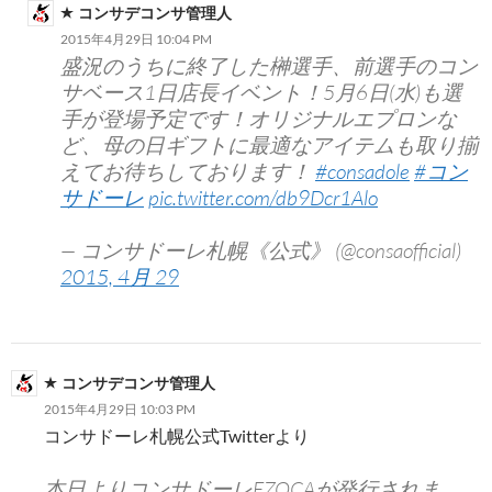
コンサデコンサ管理人
2015年4月29日 10:04 PM
盛況のうちに終了した榊選手、前選手のコン
サベース1日店長イベント！5月6日(水)も選
手が登場予定です！オリジナルエプロンな
ど、母の日ギフトに最適なアイテムも取り揃
えてお待ちしております！
#consadole
#コン
サドーレ
pic.twitter.com/db9Dcr1Alo
— コンサドーレ札幌《公式》 (@consaofficial)
2015, 4月 29
コンサデコンサ管理人
2015年4月29日 10:03 PM
コンサドーレ札幌公式Twitterより
本日よりコンサドーレEZOCAが発行されま