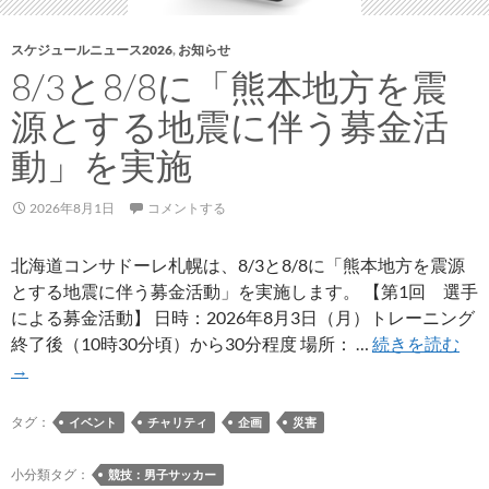
DAY」
で
スケジュールニュース2026
,
お知らせ
し
8/3と8/8に「熊本地方を震
た、
源とする地震に伴う募金活
そ
し
動」を実施
て
26/27
2026年8月1日
コメントする
年
シ
北海道コンサドーレ札幌は、8/3と8/8に「熊本地方を震源
ー
とする地震に伴う募金活動」を実施します。 【第1回 選手
ズ
による募金活動】 日時：2026年8月3日（月）トレーニング
ン
8/3
終了後（10時30分頃）から30分程度 場所： …
続きを読む
開
と
→
幕
8/8
戦
に
タグ：
イベント
チャリティ
企画
災害
「
本
小分類タグ：
競技：男子サッカー