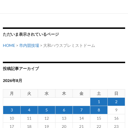
稿
決
レ
定
ミ
ナ
ス
ビ
ト
ゲ
ド
ただいま表示されているページ
ー
ー
HOME
>
市内競技場
>
大和ハウスプレミストドーム
ム
シ
で
グ
ョ
ッ
投稿記事アーカイブ
ン
チ
ー
2026年8月
カ
月
火
水
木
金
土
日
レ
ー
1
2
を
3
4
5
6
7
8
9
発
10
11
12
13
14
15
16
売
17
18
19
20
21
22
23