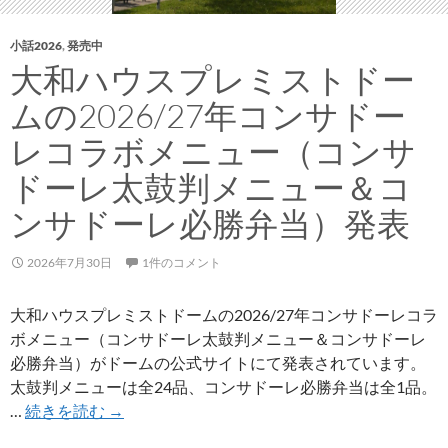
ド
ー
小話2026
,
発売中
レ
大和ハウスプレミストドー
会
ムの2026/27年コンサドー
員
限
レコラボメニュー（コンサ
定
ドーレ太鼓判メニュー＆コ
ガ
チ
ンサドーレ必勝弁当）発表
ャ
コ
2026年7月30日
1件のコメント
ン
が
大和ハウスプレミストドームの2026/27年コンサドーレコラ
ス
ボメニュー（コンサドーレ太鼓判メニュー＆コンサドーレ
タ
必勝弁当）がドームの公式サイトにて発表されています。
ー
太鼓判メニューは全24品、コンサドーレ必勝弁当は全1品。
ト、
大
…
続きを読む
→
第
和