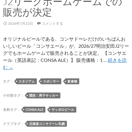
J2リーグホームゲームでの
ピ
ッ
販売が決定
チ
練
2026年7月22日
コメントする
習
見
オリジナルビールである、コンサドーレだけのいちばんお
学
いしいビール「コンサエール」が、2026/27明治安田J2リー
の
グでもホームゲームで販売されることが決定。 【コンサエ
参
ール（英語表記：CONSA ALE）】 販売価格：1 …
続きを読
加
コ
む
→
者
ン
募
サ
タグ：
スタジアム
スポンサー
飲食物
集
ド
ー
小分類タグ：
競技：男子サッカー
レ
だ
名称タグ：
CONSA ALE
サッポロビール
け
の
クラブタグ：
北海道コンサドーレ札幌
い