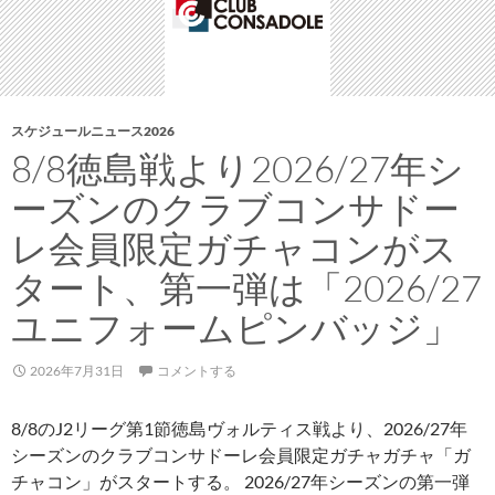
ン
観
戦
者
調
スケジュールニュース2026
査
8/8徳島戦より2026/27年シ
レ
ーズンのクラブコンサドー
ポ
ー
レ会員限定ガチャコンがス
ト
タート、第一弾は「2026/27
ユニフォームピンバッジ」
2026年7月31日
コメントする
8/8のJ2リーグ第1節徳島ヴォルティス戦より、2026/27年
シーズンのクラブコンサドーレ会員限定ガチャガチャ「ガ
チャコン」がスタートする。 2026/27年シーズンの第一弾