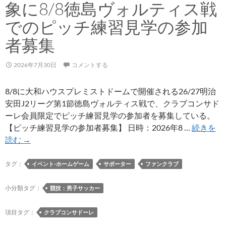
象に8/8徳島ヴォルティス戦
島
ヴ
でのピッチ練習見学の参加
ォ
者募集
ル
テ
2026年7月30日
コメントする
ィ
ス
8/8に大和ハウスプレミストドームで開催される26/27明治
戦
安田J2リーグ第1節徳島ヴォルティス戦で、クラブコンサド
の
ーレ会員限定でピッチ練習見学の参加者を募集している。
「試
【ピッチ練習見学の参加者募集】 日時：2026年8 …
続きを
合
ク
読む
→
後
ラ
ベ
ブ
タグ：
イベント-ホームゲーム
サポーター
ファンクラブ
ン
コ
チ
ン
小分類タグ：
競技：男子サッカー
で
サ
の
ド
項目タグ：
クラブコンサドーレ
撮
ー