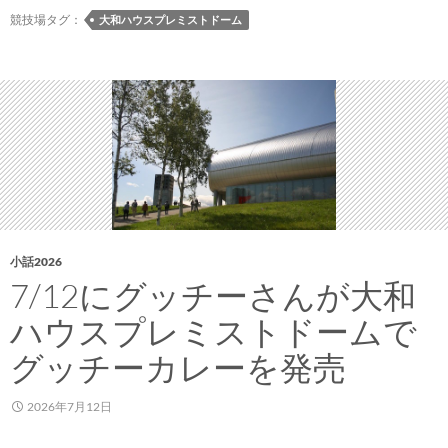
ち
競技場タグ：
大和ハウスプレミストドーム
ば
ん
お
い
し
い
ビ
ー
ル
「コ
小話2026
ン
7/12にグッチーさんが大和
サ
ハウスプレミストドームで
エ
ー
グッチーカレーを発売
ル」
の
2026年7月12日
2026/27