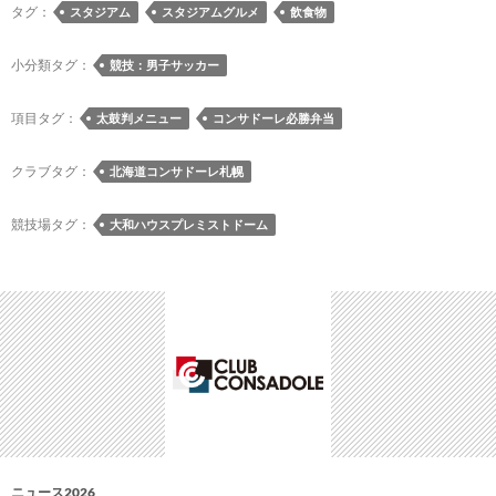
一
ハ
タグ：
スタジアム
スタジアムグルメ
飲食物
弾
ウ
は
ス
小分類タグ：
競技：男子サッカー
「202
プ
ユ
レ
項目タグ：
太鼓判メニュー
コンサドーレ必勝弁当
ニ
ミ
フ
ス
クラブタグ：
北海道コンサドーレ札幌
ォ
ト
ー
ド
競技場タグ：
大和ハウスプレミストドーム
ム
ー
ピ
ム
ン
の
バ
2026/27
ッ
年
ジ」
コ
ン
サ
ド
ー
ニュース2026