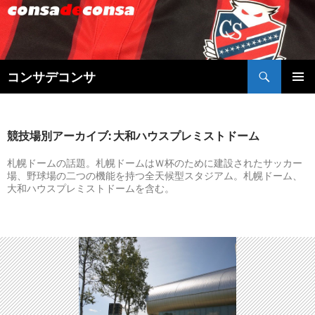
検
コンサデコンサ
索
コ
メインメ
ン
ニュー
テ
ン
競技場別アーカイブ: 大和ハウスプレミストドーム
ツ
へ
札幌ドームの話題。札幌ドームはＷ杯のために建設されたサッカー
場、野球場の二つの機能を持つ全天候型スタジアム。札幌ドーム、
ス
大和ハウスプレミストドームを含む。
キ
ッ
プ