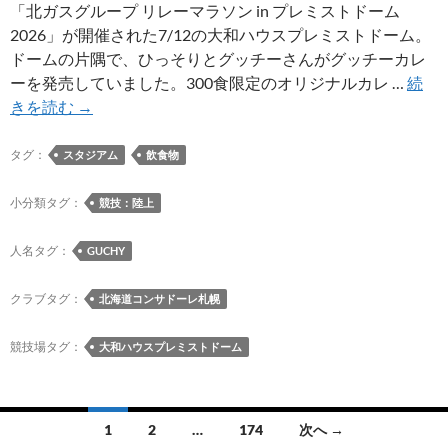
明
「北ガスグループ リレーマラソン in プレミストドーム
治
2026」が開催された7/12の大和ハウスプレミストドーム。
安
ドームの片隅で、ひっそりとグッチーさんがグッチーカレ
田
ーを発売していました。300食限定のオリジナルカレ …
続
J2
7/12
きを読む
→
リ
に
ー
グ
タグ：
スタジアム
飲食物
グ
ッ
ホ
チ
小分類タグ：
競技：陸上
ー
ー
ム
さ
人名タグ：
GUCHY
ゲ
ん
ー
が
クラブタグ：
北海道コンサドーレ札幌
ム
大
で
和
競技場タグ：
大和ハウスプレミストドーム
の
ハ
販
ウ
売
ス
投
1
2
…
174
次へ →
が
プ