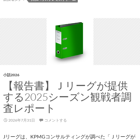
ト
ド
ー
ム
が
モ
バ
イ
ル
オ
小話2026
ー
【報告書】Ｊリーグが提供
ダ
する2025シーズン観戦者調
ー
シ
査レポート
ス
テ
2026年7月31日
コメントする
ム
「OneQR」
Jリーグは、KPMGコンサルティングが調べた「Ｊリーグが