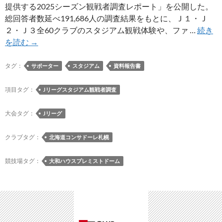
を
提供する2025シーズン観戦者調査レポート」を公開した。
新
総回答者数延べ191,686人の調査結果をもとに、Ｊ１・Ｊ
導
２・Ｊ３全60クラブのスタジアム観戦体験や、ファ …
続き
入、
【報
を読む
→
8/8
告
徳
書】
タグ：
サポーター
スタジアム
資料報告書
島
Ｊ
戦
リ
項目タグ：
Jリーグスタジアム観戦者調査
よ
ー
り
グ
大会タグ：
Jリーグ
運
が
用
提
クラブタグ：
北海道コンサドーレ札幌
開
供
始。
す
競技場タグ：
大和ハウスプレミストドーム
る
2025
シ
ー
ズ