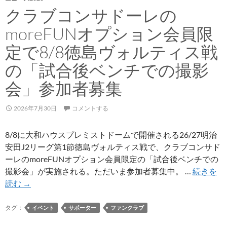
レ
クラブコンサドーレの
コ
moreFUNオプション会員限
ラ
ボ
定で8/8徳島ヴォルティス戦
メ
の「試合後ベンチでの撮影
ニ
ュ
会」参加者募集
ー
（コ
2026年7月30日
コメントする
ン
サ
8/8に大和ハウスプレミストドームで開催される26/27明治
ド
安田J2リーグ第1節徳島ヴォルティス戦で、クラブコンサド
ー
ーレのmoreFUNオプション会員限定の「試合後ベンチでの
レ
撮影会」が実施される。ただいま参加者募集中。 …
続きを
太
ク
読む
→
鼓
ラ
判
ブ
タグ：
イベント
サポーター
ファンクラブ
メ
コ