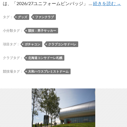
8/8
は、「2026/27ユニフォームピンバッジ」 …
続きを読む
→
徳
島
タグ：
グッズ
ファンクラブ
戦
よ
小分類タグ：
競技：男子サッカー
り
2026
項目タグ：
ガチャコン
クラブコンサドーレ
年
シ
クラブタグ：
北海道コンサドーレ札幌
ー
ズ
競技場タグ：
大和ハウスプレミストドーム
ン
の
ク
ラ
ブ
コ
ン
サ