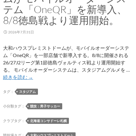
施
テム「OneQR」を新導入、
8/8徳島戦より運用開始。
2026年7月31日
大和ハウスプレミストドームが、モバイルオーダーシステ
ム「OneQR」を一部店舗で新導入する。8/8に開催される
26/27J2リーグ第1節徳島ヴォルティス戦より運用開始す
る。 モバイルオーダーシステムは、スタジアムグルメを …
大
続きを読む
→
和
ハ
タグ：
スタジアム
ウ
ス
小分類タグ：
競技：男子サッカー
プ
レ
クラブタグ：
北海道コンサドーレ札幌
ミ
ス
競技場タグ：
大和ハウスプレミストドーム