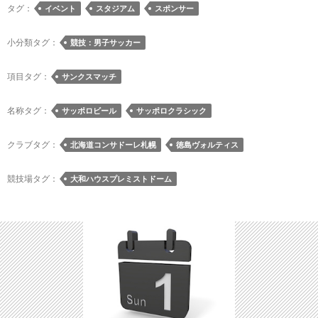
島
タグ：
イベント
スタジアム
スポンサー
ヴ
ォ
小分類タグ：
競技：男子サッカー
ル
テ
項目タグ：
サンクスマッチ
ィ
ス
名称タグ：
サッポロビール
サッポロクラシック
戦
は
クラブタグ：
北海道コンサドーレ札幌
徳島ヴォルティス
「サ
ッ
競技場タグ：
大和ハウスプレミストドーム
ポ
ロ
ビ
ー
ル
presents
SAPPORO
CLASSIC