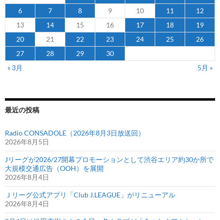
チ
6
7
8
9
10
11
12
ケ
13
14
15
16
17
18
19
ッ
ト
20
21
22
23
24
25
26
第
27
28
29
30
二
« 3月
5月 »
弾
発
売
開
最近の投稿
始
Radio CONSADOLE（2026年8月3日放送回）
2026年8月5日
Jリーグが2026/27開幕プロモーションとして渋谷エリア約30か所で
大規模交通広告（OOH）を展開
2026年8月4日
Ｊリーグ公式アプリ「Club J.LEAGUE」がリニューアル
2026年8月4日