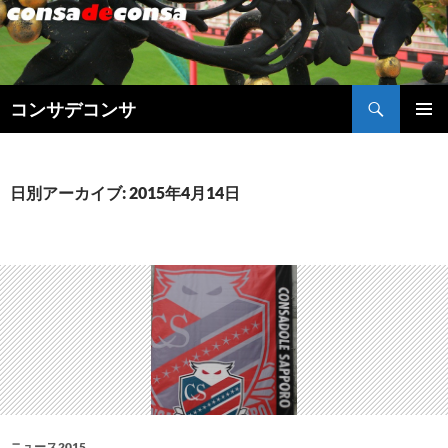
検
コンサデコンサ
索
コ
メインメ
ン
ニュー
テ
ン
日別アーカイブ: 2015年4月14日
ツ
へ
ス
キ
ッ
プ
ニュース2015