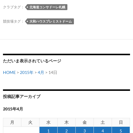
限
クラブタグ：
北海道コンサドーレ札幌
定
企
競技場タグ：
大和ハウスプレミストドーム
画］
直
筆
サ
イ
ただいま表示されているページ
ン
入
HOME
>
2015年
>
4月
> 14日
り
ポ
ス
投稿記事アーカイブ
ト
カ
2015年4月
ー
ド
月
火
水
木
金
土
日
付
1
2
3
4
5