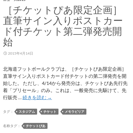
［チケットぴあ限定企画］
直筆サイン入りポストカー
ド付チケット第二弾発売開
始
2015年4月14日
北海道フットボールクラブは、［チケットぴあ限定企画］
直筆サイン入りポストカード付チケットの第二弾発売を開
始した。 ただし、4/14から発売分は、チケットぴあ先行先
着「プリセール」のみ。これは、一般発売に先駆けて、先
［チ
行販売 …
続きを読む
→
ケ
ッ
タグ：
スタジアム
チケット
メモラビリア
ト
ぴ
名称タグ：
チケットぴあ
あ