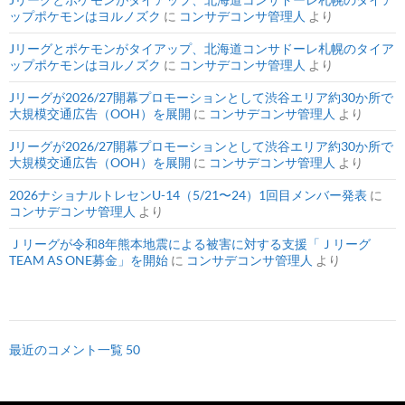
ップポケモンはヨルノズク
に
コンサデコンサ管理人
より
Jリーグとポケモンがタイアップ、北海道コンサドーレ札幌のタイア
ップポケモンはヨルノズク
に
コンサデコンサ管理人
より
Jリーグが2026/27開幕プロモーションとして渋谷エリア約30か所で
大規模交通広告（OOH）を展開
に
コンサデコンサ管理人
より
Jリーグが2026/27開幕プロモーションとして渋谷エリア約30か所で
大規模交通広告（OOH）を展開
に
コンサデコンサ管理人
より
2026ナショナルトレセンU-14（5/21〜24）1回目メンバー発表
に
コンサデコンサ管理人
より
Ｊリーグが令和8年熊本地震による被害に対する支援「Ｊリーグ
TEAM AS ONE募金」を開始
に
コンサデコンサ管理人
より
最近のコメント一覧 50