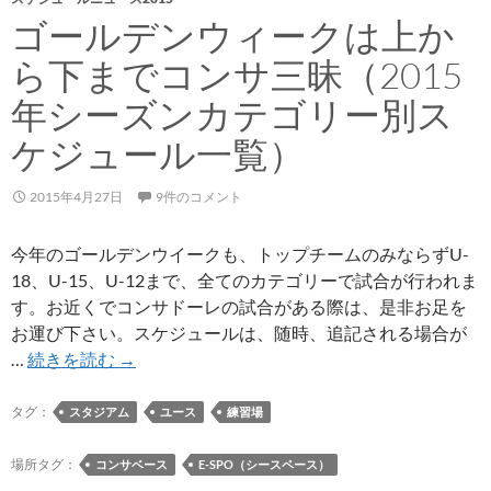
ゴールデンウィークは上か
ら下までコンサ三昧（2015
年シーズンカテゴリー別ス
ケジュール一覧）
2015年4月27日
9件のコメント
今年のゴールデンウイークも、トップチームのみならずU-
18、U-15、U-12まで、全てのカテゴリーで試合が行われま
す。お近くでコンサドーレの試合がある際は、是非お足を
お運び下さい。スケジュールは、随時、追記される場合が
ゴ
…
続きを読む
→
ー
ル
タグ：
スタジアム
ユース
練習場
デ
ン
場所タグ：
コンサベース
E-SPO（シースペース）
ウ