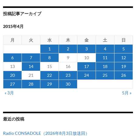
ー
ズ
投稿記事アーカイブ
ン
カ
2015年4月
テ
ゴ
月
火
水
木
金
土
日
リ
1
2
3
4
5
ー
6
7
8
9
10
11
12
別
13
14
15
16
17
18
19
ス
ケ
20
21
22
23
24
25
26
ジ
27
28
29
30
ュ
« 3月
5月 »
ー
ル
一
覧）
最近の投稿
Radio CONSADOLE（2026年8月3日放送回）