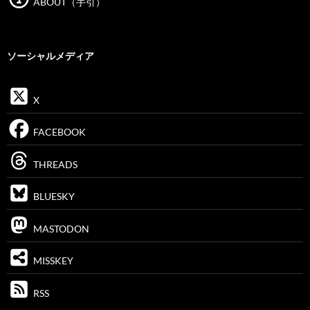
ABOUT（手引）
ソーシャルメディア
X
FACEBOOK
THREADS
BLUESKY
MASTODON
MISSKEY
RSS