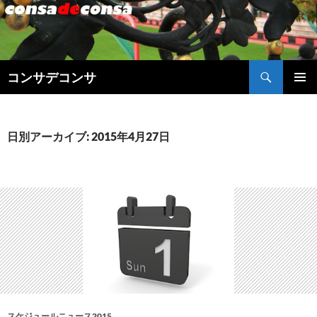
検
コンサデコンサ
索
コ
メインメ
ン
ニュー
テ
ン
日別アーカイブ: 2015年4月27日
ツ
へ
ス
キ
ッ
プ
スケジュールニュース2015