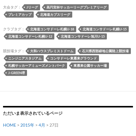
ィ
大会タグ：
Jリーグ
高円宮杯サッカーリーグプレミアリーグ
ー
プレミアカップ
北海道カブスリーグ
ク
は
クラブタグ：
北海道コンサドーレ札幌U-18
北海道コンサドーレ札幌U-15
上
北海道コンサドーレ札幌U-12
北海道コンサドーレ旭川U-15
か
ら
競技場タグ：
大和ハウスプレミストドーム
石川県西部緑地公園陸上競技場
下
ニンジニアスタジアム
コンサドーレ東雁来グラウンド
ま
札幌サッカーアミューズメントパーク
東雁来公園サッカー場
で
J-GREEN堺
コ
ン
サ
三
昧
ただいま表示されているページ
（2015
年
HOME
>
2015年
>
4月
> 27日
シ