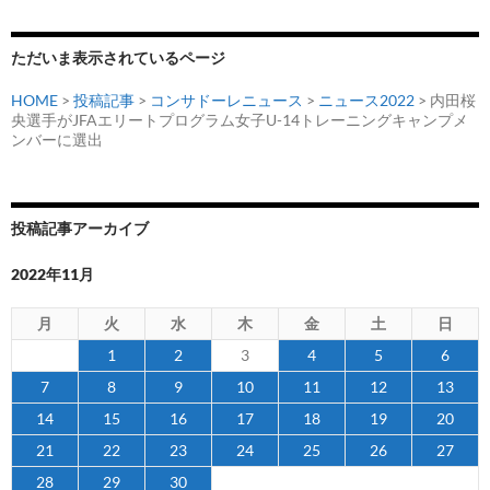
ン
ただいま表示されているページ
HOME
>
投稿記事
>
コンサドーレニュース
>
ニュース2022
> 内田桜
央選手がJFAエリートプログラム女子U-14トレーニングキャンプメ
ンバーに選出
投稿記事アーカイブ
2022年11月
月
火
水
木
金
土
日
1
2
3
4
5
6
7
8
9
10
11
12
13
14
15
16
17
18
19
20
21
22
23
24
25
26
27
28
29
30