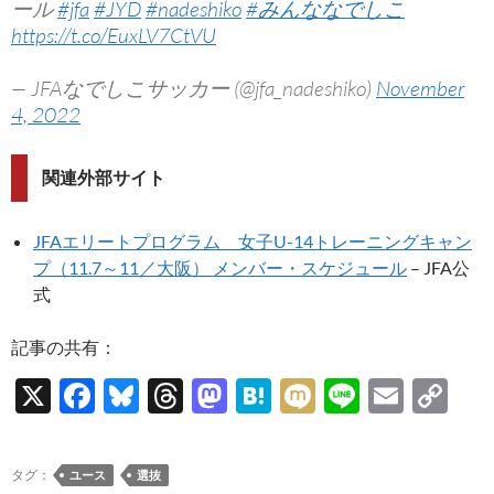
ール
#jfa
#JYD
#nadeshiko
#みんななでしこ
https://t.co/EuxLV7CtVU
— JFAなでしこサッカー (@jfa_nadeshiko)
November
4, 2022
関連外部サイト
JFAエリートプログラム 女子U-14トレーニングキャン
プ（11.7～11／大阪） メンバー・スケジュール
– JFA公
式
記事の共有：
X
F
Bl
T
M
H
M
Li
E
C
ac
u
hr
as
at
ixi
n
m
o
e
es
e
to
e
e
ail
p
タグ：
ユース
選抜