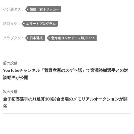
b
k
a
d
n
y
o
y
ds
o
a
Li
小分類タグ：
競技：女子サッカー
o
n
n
項目タグ：
エリートプログラム
k
k
クラブタグ：
日本選抜
北海道コンサドーレ旭川U-15
投
前の投稿
稿
YouTubeチャンネル「菅野孝憲のスゲ〜話」で宮澤裕樹選手との対
談動画が公開
ナ
ビ
次の投稿
金子拓郎選手のJ1通算100試合出場のメモリアルオークションが開
ゲ
催
ー
シ
ョ