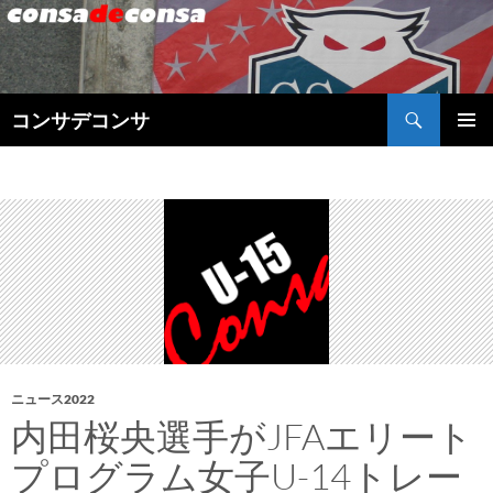
検
コンサデコンサ
索
コ
メインメ
ン
ニュー
テ
ン
ツ
へ
ス
キ
ッ
プ
ニュース2022
内田桜央選手がJFAエリート
プログラム女子U-14トレー