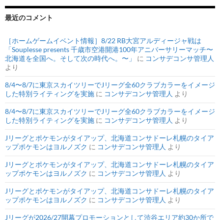
最近のコメント
［ホームゲームイベント情報］8/22 RB大宮アルディージャ戦は
「Souplesse presents 千歳市空港開港100年アニバーサリーマッチ〜
北海道を全国へ。そして次の時代へ。〜」
に
コンサデコンサ管理人
より
8/4〜8/7に東京スカイツリーでJリーグ全60クラブカラーをイメージ
した特別ライティングを実施
に
コンサデコンサ管理人
より
8/4〜8/7に東京スカイツリーでJリーグ全60クラブカラーをイメージ
した特別ライティングを実施
に
コンサデコンサ管理人
より
Jリーグとポケモンがタイアップ、北海道コンサドーレ札幌のタイア
ップポケモンはヨルノズク
に
コンサデコンサ管理人
より
Jリーグとポケモンがタイアップ、北海道コンサドーレ札幌のタイア
ップポケモンはヨルノズク
に
コンサデコンサ管理人
より
Jリーグとポケモンがタイアップ、北海道コンサドーレ札幌のタイア
ップポケモンはヨルノズク
に
コンサデコンサ管理人
より
Jリーグが2026/27開幕プロモーションとして渋谷エリア約30か所で