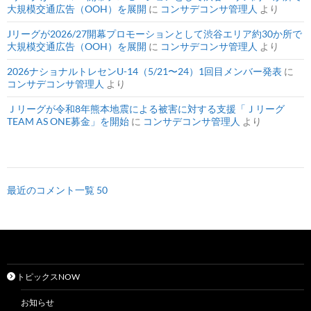
大規模交通広告（OOH）を展開
に
コンサデコンサ管理人
より
Jリーグが2026/27開幕プロモーションとして渋谷エリア約30か所で
大規模交通広告（OOH）を展開
に
コンサデコンサ管理人
より
2026ナショナルトレセンU-14（5/21〜24）1回目メンバー発表
に
コンサデコンサ管理人
より
Ｊリーグが令和8年熊本地震による被害に対する支援「Ｊリーグ
TEAM AS ONE募金」を開始
に
コンサデコンサ管理人
より
最近のコメント一覧 50
トピックスNOW
お知らせ