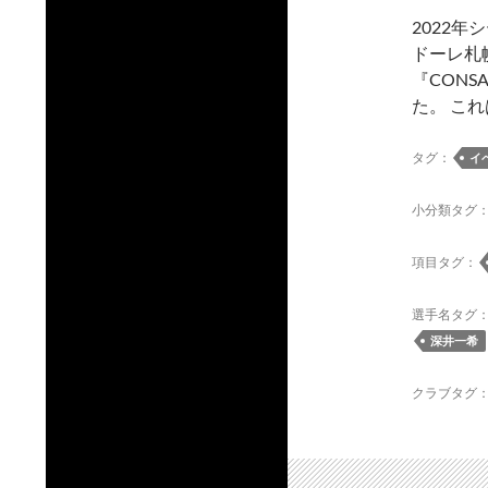
2022
ドーレ札
『CONS
た。 こ
タグ：
イ
小分類タグ
項目タグ：
選手名タグ
深井一希
クラブタグ