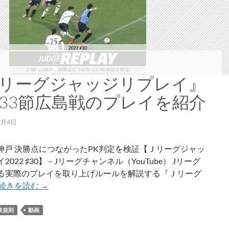
リーグジャッジリプレイ』
33節広島戦のプレイを紹介
1月4日
s神戸 決勝点につながったPK判定を検証【Ｊリーグジャッ
022 ♯30】 – Jリーグチャンネル（YouTube） Jリーグ
る実際のプレイを取り上げルールを解説する『Ｊリーグ
『Ｊ
続きを読む
→
リ
ー
技規則
動画
グ