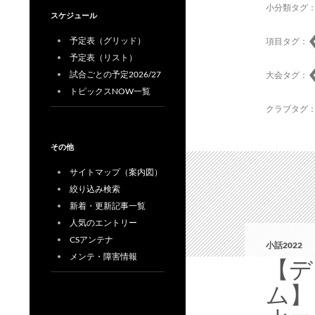
小分類タグ
スケジュール
予定表（グリッド）
項目タグ：
予定表（リスト）
試合ごとの予定2026/27
大会タグ：
トピックスNOW一覧
クラブタグ
その他
サイトマップ（案内図）
絞り込み検索
新着・更新記事一覧
人気のエントリー
CSアンテナ
小話2022
メンテ・障害情報
【デ
ム】M