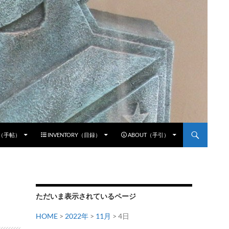
E（手帖）
INVENTORY（目録）
ABOUT（手引）
ただいま表示されているページ
HOME
>
2022年
>
11月
> 4日