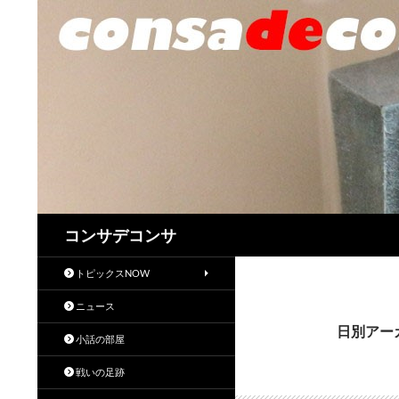
検
コンサデコンサ
索
トピックスNOW
ニュース
日別アーカ
小話の部屋
戦いの足跡