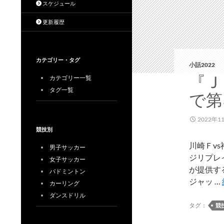
スケジュール
更新履歴
カテゴリー・タグ
小話2022
『Ｊ
カテゴリー一覧
タグ一覧
で第
2022年1
競技別
川崎Ｆv
男子サッカー
ジリプレイ2
女子サッカー
が提供す
バドミントン
ジャッ …
カーリング
ダンスドリル
タグ：
競