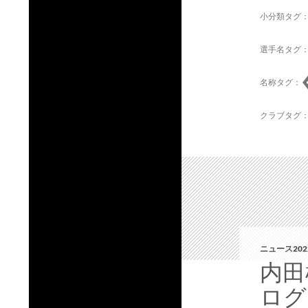
小分類タグ
選手名タグ
名称タグ：
クラブタグ
ニュース202
内田
ログ