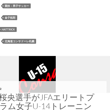
問
選
：
競技：男子サッカー
す
手
る
の
：
金子拓郎
『CONSADOLE
J1
HOKKAIDO
通
HATTRICK
TOURS』
算
を
100
：
北海道コンサドーレ札幌
実
試
施
合
出
場
の
メ
モ
リ
2
ア
桜央選手がJFAエリートプ
ル
ラム女子U-14トレーニン
オ