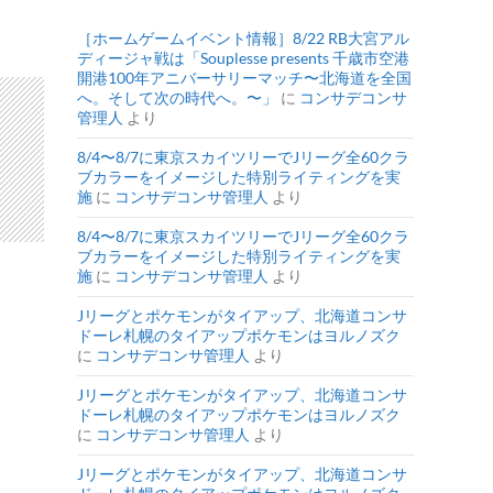
［ホームゲームイベント情報］8/22 RB大宮アル
ディージャ戦は「Souplesse presents 千歳市空港
開港100年アニバーサリーマッチ〜北海道を全国
へ。そして次の時代へ。〜」
に
コンサデコンサ
管理人
より
8/4〜8/7に東京スカイツリーでJリーグ全60クラ
ブカラーをイメージした特別ライティングを実
施
に
コンサデコンサ管理人
より
8/4〜8/7に東京スカイツリーでJリーグ全60クラ
ブカラーをイメージした特別ライティングを実
施
に
コンサデコンサ管理人
より
Jリーグとポケモンがタイアップ、北海道コンサ
ドーレ札幌のタイアップポケモンはヨルノズク
に
コンサデコンサ管理人
より
Jリーグとポケモンがタイアップ、北海道コンサ
ドーレ札幌のタイアップポケモンはヨルノズク
に
コンサデコンサ管理人
より
Jリーグとポケモンがタイアップ、北海道コンサ