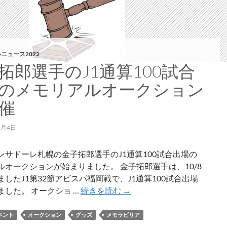
レ
札
幌
の
選
ニュース2022
手
拓郎選手のJ1通算100試合
た
のメモリアルオークション
ち
が
催
北
海
1月4日
道
の
ンサドーレ札幌の金子拓郎選手のJ1通算100試合出場の
各
ルオークションが始まりました。 金子拓郎選手は、10/8
市
したJ1第32節アビスパ福岡戦で、J1通算100試合出場
町
金
ました。 オークショ …
続きを読む
→
村
子
を
拓
ベント
オークション
グッズ
メモラビリア
訪
郎