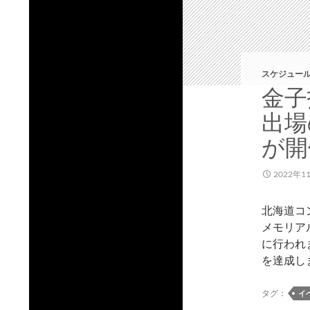
スケジュール
金子
出場
が開
2022年1
北海道コ
メモリア
に行われま
を達成し
タグ：
イ