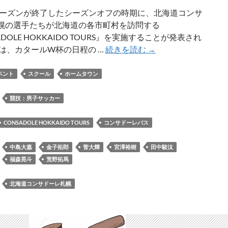
年シーズンが終了したシーズンオフの時期に、北海道コンサ
幌の選手たちが北海道の各市町村を訪問する
ADOLE HOKKAIDO TOURS』を実施することが発表され
シ
れは、カタールW杯の日程の …
続きを読む
→
ー
ズ
ベント
スクール
ホームタウン
ン
オ
：
競技：男子サッカー
フ
に
CONSADOLE HOKKAIDO TOURS
コンサドーレバス
北
海
：
中島大嘉
金子拓郎
菅大輝
宮澤裕樹
田中駿汰
道
福森晃斗
荒野拓馬
コ
ン
：
北海道コンサドーレ札幌
サ
ド
ー