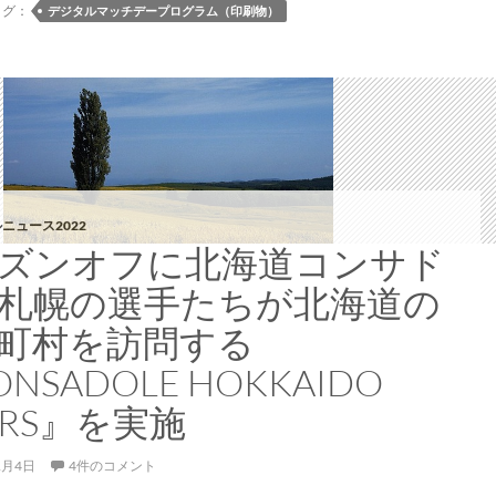
ラ
タグ：
デジタルマッチデープログラム（印刷物）
ム】
MDP
2022
Vol.22
#34/34
清
水
エ
ニュース2022
ス
ズンオフに北海道コンサド
パ
札幌の選手たちが北海道の
ル
ス
町村を訪問する
NSADOLE HOKKAIDO
URS』を実施
1月4日
4件のコメント