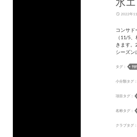
水エ
2022年1
コンサド
（11/
きます。2
シーズン
タグ：
刊
小分類タグ
項目タグ：
名称タグ：
クラブタグ