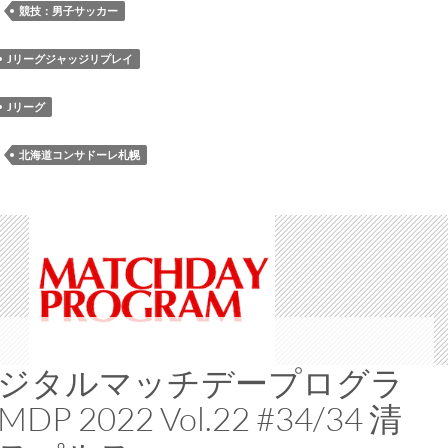
ジ
：
競技：男子サッカー
ャ
ッ
Jリーグジャッジリプレイ
ジ
リ
Jリーグ
プ
レ
：
北海道コンサドーレ札幌
イ』
で
第
33
節
広
島
戦
の
ジタルマッチデープログラ
プ
DP 2022 Vol.22 #34/34 清
レ
イ