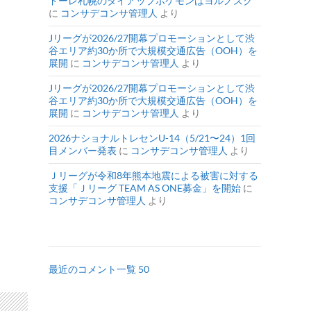
ドーレ札幌のタイアップポケモンはヨルノズク
に
コンサデコンサ管理人
より
Jリーグが2026/27開幕プロモーションとして渋
谷エリア約30か所で大規模交通広告（OOH）を
展開
に
コンサデコンサ管理人
より
Jリーグが2026/27開幕プロモーションとして渋
谷エリア約30か所で大規模交通広告（OOH）を
展開
に
コンサデコンサ管理人
より
2026ナショナルトレセンU-14（5/21〜24）1回
目メンバー発表
に
コンサデコンサ管理人
より
Ｊリーグが令和8年熊本地震による被害に対する
支援「Ｊリーグ TEAM AS ONE募金」を開始
に
コンサデコンサ管理人
より
最近のコメント一覧 50