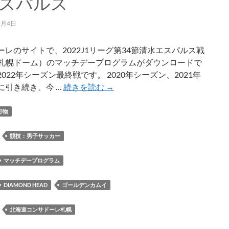
スパルス
を
紹
1月4日
介
ーレのサイトで、2022J1リーグ第34節清水エスパルス戦
5、札幌ドーム）のマッチデープログラムがダウンロードで
022年シーズン最終戦です。 2020年シーズン、2021年
【デ
に引き続き、今 …
続きを読む
→
ジ
タ
行物
ル
マ
：
競技：男子サッカー
ッ
チ
マッチデープログラム
デ
ー
DIAMOND HEAD
ゴールデンカムイ
プ
ロ
：
北海道コンサドーレ札幌
グ