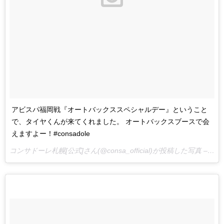
アビスパ福岡戦『オートバックススペシャルデー』ということ
で、タイヤくんが来てくれました。 オートバックスブースで会
えますよー！#consadole
コンサドーレ札幌[公式]さん(@consa_official)が投稿した写真 –
201