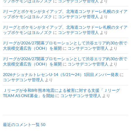
ップポケモンはヨルノズク
に
コンサデコンサ管理人
より
Jリーグとポケモンがタイアップ、北海道コンサドーレ札幌のタイア
ップポケモンはヨルノズク
に
コンサデコンサ管理人
より
Jリーグとポケモンがタイアップ、北海道コンサドーレ札幌のタイア
ップポケモンはヨルノズク
に
コンサデコンサ管理人
より
Jリーグが2026/27開幕プロモーションとして渋谷エリア約30か所で
大規模交通広告（OOH）を展開
に
コンサデコンサ管理人
より
Jリーグが2026/27開幕プロモーションとして渋谷エリア約30か所で
大規模交通広告（OOH）を展開
に
コンサデコンサ管理人
より
2026ナショナルトレセンU-14（5/21〜24）1回目メンバー発表
に
コンサデコンサ管理人
より
Ｊリーグが令和8年熊本地震による被害に対する支援「Ｊリーグ
TEAM AS ONE募金」を開始
に
コンサデコンサ管理人
より
最近のコメント一覧 50