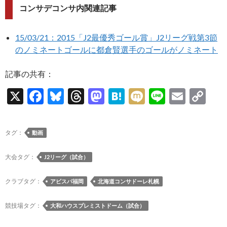
コンサデコンサ内関連記事
15/03/21：2015「J2最優秀ゴール賞」J2リーグ戦第3節
のノミネートゴールに都倉賢選手のゴールがノミネート
記事の共有：
X
F
Bl
T
M
H
M
Li
E
C
ac
u
hr
as
at
ixi
n
m
o
e
es
e
to
e
e
ail
p
タグ：
動画
b
k
a
d
n
y
o
y
ds
o
a
Li
大会タグ：
J2リーグ（試合）
o
n
n
クラブタグ：
アビスパ福岡
北海道コンサドーレ札幌
k
k
競技場タグ：
大和ハウスプレミストドーム（試合）