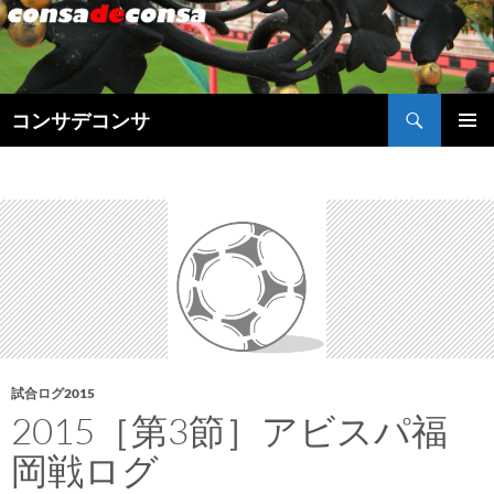
検
コンサデコンサ
索
コ
メインメ
ン
ニュー
テ
ン
ツ
へ
ス
キ
ッ
プ
試合ログ2015
2015［第3節］アビスパ福
岡戦ログ