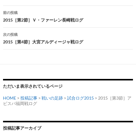
投
前の投稿
稿
2015［第2節］Ｖ・ファーレン長崎戦ログ
ナ
次の投稿
ビ
2015［第4節］大宮アルディージャ戦ログ
ゲ
ー
シ
ョ
ただいま表示されているページ
ン
HOME
>
投稿記事
>
戦いの足跡
>
試合ログ2015
> 2015［第3節］ア
ビスパ福岡戦ログ
投稿記事アーカイブ