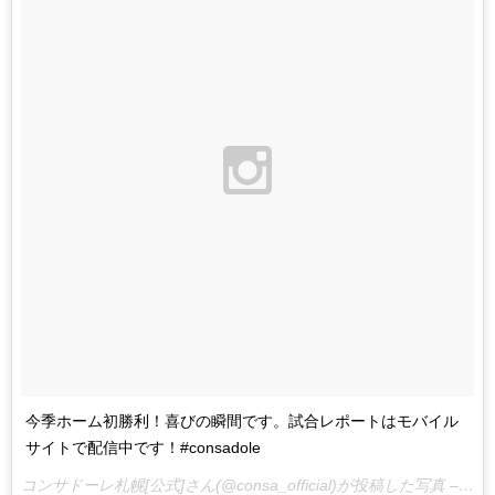
今季ホーム初勝利！喜びの瞬間です。試合レポートはモバイル
サイトで配信中です！#consadole
コンサドーレ札幌[公式]さん(@consa_official)が投稿した写真 –
201