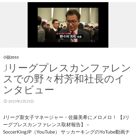
選
レ
出
札
幌
「ス
ケ
ジ
ュ
ー
小話2015
ル
Jリーグプレスカンファレン
チ
スでの野々村芳和社長のイ
ラ
シ」
ンタビュー
等
を
2015年2月25日
街
頭
Jリーグ新女子マネージャー・佐藤美希にメロメロ！ 【Jリ
配
ーグプレスカンファレンス取材報告】 –
布
SoccerKingJP（YouTube） サッカーキングのYoTube動画チ