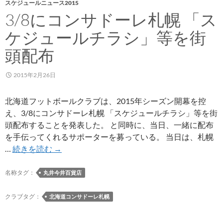
スケジュールニュース2015
出
3/8にコンサドーレ札幌 「ス
場
す
ケジュールチラシ」等を街
る
頭配布
U-
22
2015年2月26日
日
本
代
北海道フットボールクラブは、2015年シーズン開幕を控
表
え、3/8にコンサドーレ札幌 「スケジュールチラシ」等を街
予
頭配布することを発表した。 と同時に、当日、一緒に配布
備
を手伝ってくれるサポーターを募っている。 当日は、札幌
登
3/8
…
続きを読む
→
録
に
メ
コ
名称タグ：
丸井今井百貨店
ン
ン
バ
サ
クラブタグ：
北海道コンサドーレ札幌
ー
ド
に
ー