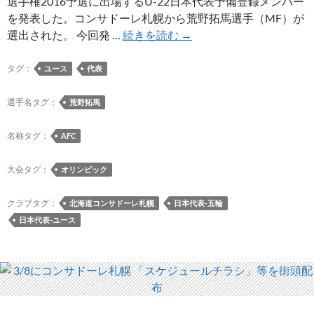
選手権2016予選に出場するU-22日本代表予備登録メンバー
雪
を発表した。コンサドーレ札幌から荒野拓馬選手（MF）が
を
荒
選出された。 今回発 …
続きを読む
→
実
野
施
拓
タグ：
ユース
代表
馬
選
選手名タグ：
荒野拓馬
手
が
名称タグ：
AFC
AFC
U-
大会タグ：
オリンピック
23
選
クラブタグ：
北海道コンサドーレ札幌
日本代表-五輪
手
日本代表-ユース
権
2016
予
選
に