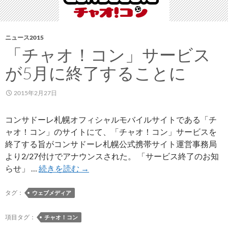
ル
ダ
ー
ニュース2015
2015」
「チャオ！コン」サービス
「ネ
ッ
が5月に終了することに
ク
ピ
2015年2月27日
ー
ス
コンサドーレ札幌オフィシャルモバイルサイトである「チ
2015」
ャオ！コン」のサイトにて、「チャオ！コン」サービスを
「リ
終了する旨がコンサドーレ札幌公式携帯サイト運営事務局
ン
より2/27付けでアナウンスされた。 「サービス終了のお知
グ
「チ
らせ」 …
続きを読む
→
付
ャ
き
オ！
タグ：
ウェブメディア
キ
コ
ー
ン」
項目タグ：
チャオ！コン
ホ