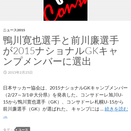
特
別
号
ヴ
ァ
ニュース2015
ー
鴨川寛也選手と前川廉選手
ジ
が2015ナショナルGKキャ
ョ
ン
ンプメンバーに選出
に
2015年2月25日
日本サッカー協会は、2015ナショナルGKキャンプメンバー
（2/27～3/1＠大分県）を発表した。コンサドーレ旭川U-
15から鴨川寛也選手（GK）、コンサドーレ札幌U-15から
前川廉選手（GK）が選ばれた。 キャンプには …
続きを読む
鴨
→
川
寛
タグ：
ユース