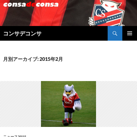
検
コンサデコンサ
索
コ
メインメ
ン
ニュー
テ
ン
月別アーカイブ: 2015年2月
ツ
へ
ス
キ
ッ
プ
ニュース2015