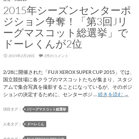
2015年シーズンセンターポ
ジション争奪！「第3回Jリ
ーグマスコット総選挙」で
ドーレくんが2位
2015年2月28日
2件のコメント
2/28に開催された「FUJI XEROX SUPER CUP 2015」では、
国立競技場に各クラブのマスコットたちが集まり、スタジ
アムで集合写真を撮影することになっているが、そのポジ
2015
ションの決定するために、センターポジ …
続きを読む
→
年
シ
項目タグ：
Jリーグマスコット総選挙
ー
ズ
人名タグ：
ドーレくん
ン
セ
大会タグ：
FUJI ZEROX SUPER CUP