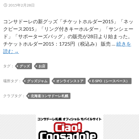
ス
2015年2月28日
コ
ッ
コンサドーレの新グッズ「チケットホルダー2015」「ネッ
ト
クピース2015」「リング付きキーホルダー」「サンシェー
総
ド」「サポーターズバッグ」の販売が28日より始まった。
選
チケットホルダー2015：1725円（税込み） 販売 …
続きを
挙」
コ
読む
→
で
ン
ド
サ
タグ：
グッズ
お店
ー
新
レ
グ
場所タグ：
グッズジャム
オンラインストア
E-SPO（シースペース）
く
ッ
ん
ズ
クラブタグ：
北海道コンサドーレ札幌
が
「チ
2
ケ
位
ッ
ト
ホ