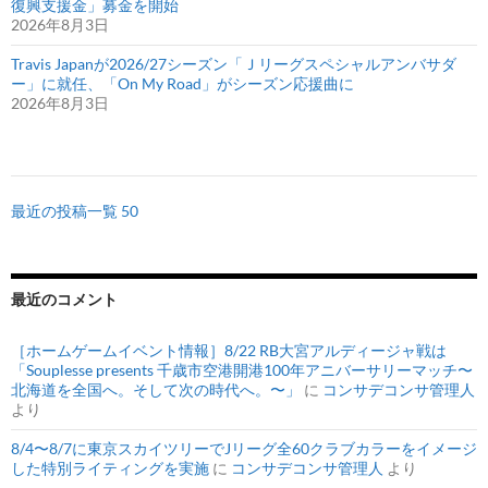
復興支援金」募金を開始
2026年8月3日
Travis Japanが2026/27シーズン「Ｊリーグスペシャルアンバサダ
ー」に就任、「On My Road」がシーズン応援曲に
2026年8月3日
最近の投稿一覧 50
最近のコメント
［ホームゲームイベント情報］8/22 RB大宮アルディージャ戦は
「Souplesse presents 千歳市空港開港100年アニバーサリーマッチ〜
北海道を全国へ。そして次の時代へ。〜」
に
コンサデコンサ管理人
より
8/4〜8/7に東京スカイツリーでJリーグ全60クラブカラーをイメージ
した特別ライティングを実施
に
コンサデコンサ管理人
より