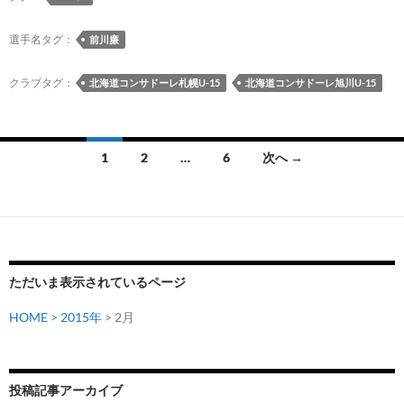
也
選
選手名タグ：
前川廉
手
と
クラブタグ：
北海道コンサドーレ札幌U-15
北海道コンサドーレ旭川U-15
前
川
廉
投
1
2
…
6
次へ →
選
稿
手
が
ナ
2015
ビ
ナ
ゲ
シ
ただいま表示されているページ
ョ
ー
HOME
>
2015年
> 2月
ナ
シ
ル
GK
ョ
キ
投稿記事アーカイブ