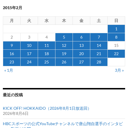
ン
ャ
ン
2015年2月
プ
月
火
水
木
金
土
日
メ
ン
1
バ
2
3
4
5
6
7
8
ー
9
10
11
12
13
14
15
に
16
17
18
19
20
21
22
選
23
24
25
26
27
28
出
« 1月
3月 »
最近の投稿
KICK OFF! HOKKAIDO（2026年8月1日放送回）
2026年8月6日
HBCスポーツの公式YouTubeチャンネルで唐山翔自選手のインタビ