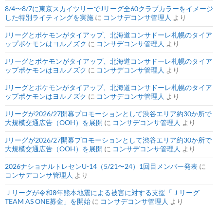
8/4〜8/7に東京スカイツリーでJリーグ全60クラブカラーをイメージ
した特別ライティングを実施
に
コンサデコンサ管理人
より
Jリーグとポケモンがタイアップ、北海道コンサドーレ札幌のタイア
ップポケモンはヨルノズク
に
コンサデコンサ管理人
より
Jリーグとポケモンがタイアップ、北海道コンサドーレ札幌のタイア
ップポケモンはヨルノズク
に
コンサデコンサ管理人
より
Jリーグとポケモンがタイアップ、北海道コンサドーレ札幌のタイア
ップポケモンはヨルノズク
に
コンサデコンサ管理人
より
Jリーグが2026/27開幕プロモーションとして渋谷エリア約30か所で
大規模交通広告（OOH）を展開
に
コンサデコンサ管理人
より
Jリーグが2026/27開幕プロモーションとして渋谷エリア約30か所で
大規模交通広告（OOH）を展開
に
コンサデコンサ管理人
より
2026ナショナルトレセンU-14（5/21〜24）1回目メンバー発表
に
コンサデコンサ管理人
より
Ｊリーグが令和8年熊本地震による被害に対する支援「Ｊリーグ
TEAM AS ONE募金」を開始
に
コンサデコンサ管理人
より