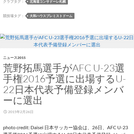
ム
クラブタグ：
北海道コンサドーレ札幌
ホ
ヴ
競技場タグ：
大和ハウスプレミストドーム
ァ
リ
ン
グ
ス
ニュース2015
テ
荒野拓馬選手がAFC U-23選
ー
ジ
手権2016予選に出場するU-
（サ
22日本代表予備登録メンバ
ッ
カ
ーに選出
ー
ピ
2015年2月26日
ッ
チ）
photo credit: Daisei 日本サッカー協会は、26日、AFC U-23
除