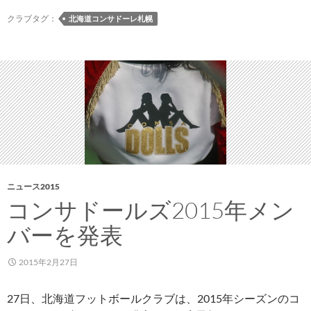
サ
ル
ー
クラブタグ：
北海道コンサドーレ札幌
ダ
ビ
ー」
ス
「サ
が
ン
5
シ
月
ェ
に
ー
終
ド」
了
「サ
す
ポ
る
ニュース2015
ー
こ
コンサドールズ2015年メン
タ
と
ー
バーを発表
に
ズ
バ
2015年2月27日
ッ
グ」
27日、北海道フットボールクラブは、2015年シーズンのコ
の