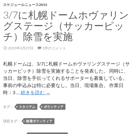
スケジュールニュース2015
3/7に札幌ドームホヴァリン
グステージ（サッカーピッ
チ）除雪を実施
2015年2月27日
1件のコメント
札幌ドームは、3/7に札幌ドームホヴァリングステージ（サ
ッカーピッチ）除雪を実施することを発表した。 同時に、
当日、除雪を手伝ってくれるサポーターも募集している。
事前の申込みは特に必要なし。当日、現場集合。 作業日
3/7
時：3 …
続きを読む
→
に
札
タグ：
スタジアム
ボランティア
幌
ド
項目タグ：
除雪ボランティア
ー