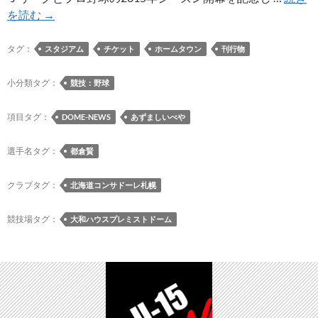
「札
を読む
→
幌
ド
タグ：
スタジアム
チケット
ホームタウン
刊行物
ー
ム
小分類タグ：
競技：野球
DOME
NEWS」
項目タグ：
DOME-NEWS
あずましいべや
2015
年
選手名タグ：
都倉賢
3・
4
クラブタグ：
北海道コンサドーレ札幌
月
号
競技場タグ：
大和ハウスプレミストドーム
が
開
幕
記
念