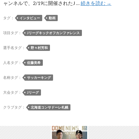
J
ャンネルで、2/19に開催されたJ …
続きを読む
→
リ
ー
タグ：
インタビュー
動画
グ
プ
項目タグ：
Jリーグキックオフカンファレンス
レ
ス
選手名タグ：
野々村芳和
カ
ン
人名タグ：
佐藤美希
フ
ァ
名称タグ：
サッカーキング
レ
ン
大会タグ：
Jリーグ
ス
で
クラブタグ：
北海道コンサドーレ札幌
の
野々
村
芳