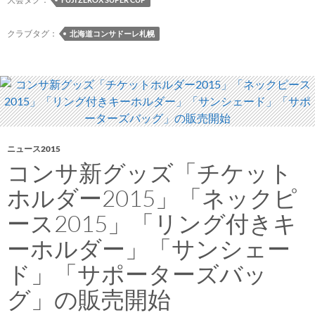
ン
タ
クラブタグ：
北海道コンサドーレ札幌
ー
ポ
ジ
シ
ョ
ン
ニュース2015
争
コンサ新グッズ「チケット
奪！
「第
ホルダー2015」「ネックピ
3
ース2015」「リング付きキ
回
J
ーホルダー」「サンシェー
リ
ド」「サポーターズバッ
ー
グ
グ」の販売開始
マ