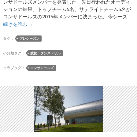
ンサドールズメンバーを発表した。先日行われたオーディ
販
ションの結果、トップチーム5名、サテライトチーム5名が
売
コンサドールズの2015年メンバーに決まった。 今シーズ …
開
コ
続きを読む
→
始
ン
サ
タグ：
プレシーズン
ド
ー
小分類タグ：
競技：ダンスドリル
ル
ズ
クラブタグ：
コンサドールズ
2015
年
メ
ン
バ
ー
を
発
表