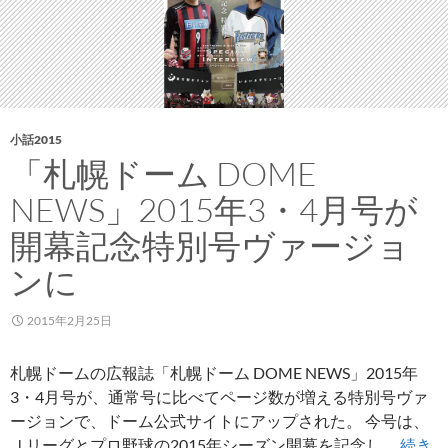
和
社
長
の
イ
ン
小話2015
タ
「札幌ドーム DOME
ビ
NEWS」2015年3・4月号が
ュ
ー
開幕記念特別号ヴァージョ
ンに
2015年2月25日
札幌ドームの広報誌「札幌ドーム DOME NEWS」2015年
3・4月号が、通常号に比べてページ数が増える特別号ヴァ
ージョンで、ドーム公式サイトにアップされた。 今号は、
Ｊリーグとプロ野球の2015年シーズン開幕を記念し …
続き