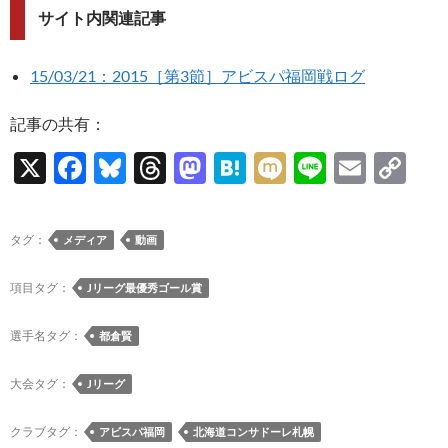
サイト内関連記事
15/03/21：2015［第3節］アビスパ福岡戦ログ
記事の共有：
X
F
Bl
T
M
H
M
Li
E
C
ac
u
hr
as
at
ixi
n
m
o
e
es
e
to
e
e
ail
p
タグ：
メディア
動画
b
k
a
d
n
y
o
y
ds
o
a
Li
項目タグ：
Jリーグ最優秀ゴール賞
o
n
n
選手名タグ：
都倉賢
k
k
大会タグ：
Jリーグ
クラブタグ：
アビスパ福岡
北海道コンサドーレ札幌