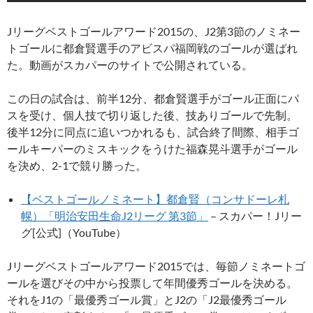
Jリーグベストゴールアワード2015の、J2第3節のノミネー
トゴールに都倉賢選手のアビスパ福岡戦のゴールが選ばれ
た。動画がスカパーのサイトで公開されている。
この日の試合は、前半12分、都倉賢選手がゴール正面にパ
スを受け、個人技で切り返した後、技ありゴールで先制。
後半12分に同点に追いつかれるも、試合終了間際、相手ゴ
ールキーパーのミスキックをうけた福森晃斗選手がゴール
を決め、2-1で競り勝った。
【ベストゴールノミネート】都倉賢（コンサドーレ札
幌）「明治安田生命J2リーグ 第3節」
– スカパー！Jリー
グ[公式]（YouTube）
Jリーグベストゴールアワード2015では、毎節ノミネートゴ
ールを選びその中から投票して年間優秀ゴールを決める。
それをJ1の「最優秀ゴール賞」とJ2の「J2最優秀ゴール