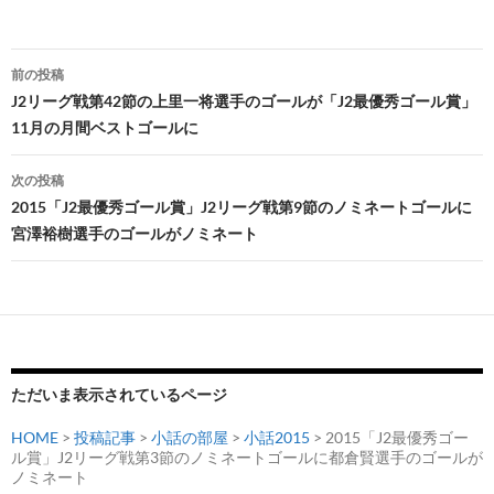
投
前の投稿
稿
J2リーグ戦第42節の上里一将選手のゴールが「J2最優秀ゴール賞」
11月の月間ベストゴールに
ナ
ビ
次の投稿
2015「J2最優秀ゴール賞」J2リーグ戦第9節のノミネートゴールに
ゲ
宮澤裕樹選手のゴールがノミネート
ー
シ
ョ
ン
ただいま表示されているページ
HOME
>
投稿記事
>
小話の部屋
>
小話2015
> 2015「J2最優秀ゴー
ル賞」J2リーグ戦第3節のノミネートゴールに都倉賢選手のゴールが
ノミネート