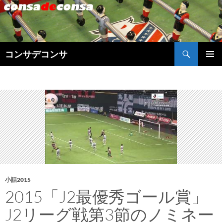
検
コンサデコンサ
索
コ
メインメ
ン
ニュー
テ
ン
ツ
へ
ス
キ
ッ
プ
小話2015
2015「J2最優秀ゴール賞」
J2リーグ戦第3節のノミネー