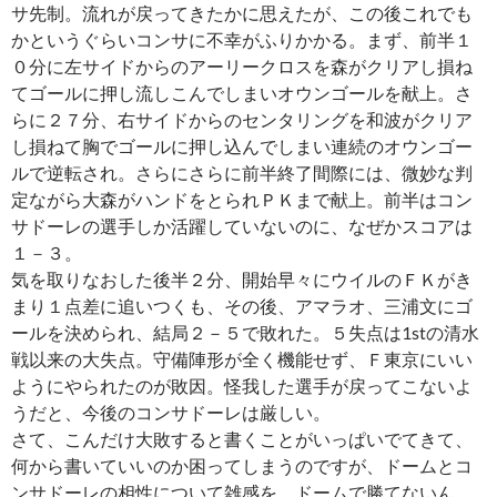
サ先制。流れが戻ってきたかに思えたが、この後これでも
かというぐらいコンサに不幸がふりかかる。まず、前半１
０分に左サイドからのアーリークロスを森がクリアし損ね
てゴールに押し流しこんでしまいオウンゴールを献上。さ
らに２７分、右サイドからのセンタリングを和波がクリア
し損ねて胸でゴールに押し込んでしまい連続のオウンゴー
ルで逆転され。さらにさらに前半終了間際には、微妙な判
定ながら大森がハンドをとられＰＫまで献上。前半はコン
サドーレの選手しか活躍していないのに、なぜかスコアは
１－３。
気を取りなおした後半２分、開始早々にウイルのＦＫがき
まり１点差に追いつくも、その後、アマラオ、三浦文にゴ
ールを決められ、結局２－５で敗れた。５失点は1stの清水
戦以来の大失点。守備陣形が全く機能せず、Ｆ東京にいい
ようにやられたのが敗因。怪我した選手が戻ってこないよ
うだと、今後のコンサドーレは厳しい。
さて、こんだけ大敗すると書くことがいっぱいでてきて、
何から書いていいのか困ってしまうのですが、ドームとコ
ンサドーレの相性について雑感を。ドームで勝てないん