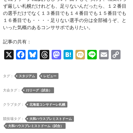
ず厳しい札幌だけれども、足りないんだったら、１２番目
の選手だけでなく１３番目でも１４番目でも１５番目でも
１６番目でも・・・・足りない選手の分は全部補うぞ、と
いった気概のあるコンササポでありたい。
記事の共有：
X
F
Bl
T
M
H
M
Li
E
C
ac
u
hr
as
at
ixi
n
m
o
e
es
e
to
e
e
ail
p
タグ：
スタジアム
レビュー
b
k
a
d
n
y
o
y
ds
o
a
Li
大会タグ：
J1リーグ（試合）
o
n
n
クラブタグ：
北海道コンサドーレ札幌
k
k
競技場タグ：
大和ハウスプレミストドーム
大和ハウスプレミストドーム（試合）