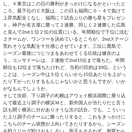
し、Ｖ東京はこの日の勝利がきっかけになるかといったと
ころ。最下位のＣ大阪は、この日も福岡に０－４で負けて
上昇気配全くなし、福岡に７試合ぶりの勝ち星をプレゼン
ト。神戸が名古屋に勝って２連勝、同じく２連勝した広島
と並んで2nd１位２位の位置にいる。年間順位で下位に沈む
２チームが、ワンツーを決めているところが、2ndステージ
荒れそうな気配を十分感じさせています。三位に鹿島で、
シーズン最後につじつまをあわせてくる伝統は健在のよ
う。コンサドーレは、２連敗で2nd15位まで落ちた。年間
順位も12位まで落ちたけれど、当初の目的は10位。という
ことは、シーズン中は５位くらいから15位あたりを上がっ
たり下がったりするもんじゃないかと思うんですが、いか
がなもんでしょうか。
そして次節、下り調子の札幌はアウェイ横浜国際に乗り込
んで最近上り調子の横浜Ｍと。新外国人が当たりだと言う
話も聞く横浜に分がありそうな次の試合。でも、こういっ
た上り調子のチームに勝ったりすると、これをきっかけに
こちらのチーム状態が上向いてきたりするから、シーズン
を戦うリーグ戦はおもしろい。面子もそろわず、相変わら