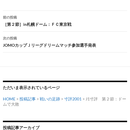
投
前の投稿
稿
［第２節］in札幌ドーム：ＦＣ東京戦
ナ
次の投稿
ビ
JOMOカップＪリーグドリームマッチ参加選手発表
ゲ
ー
シ
ョ
ただいま表示されているページ
ン
HOME
>
投稿記事
>
戦いの足跡
>
寸評2001
> J1寸評 第２節：ドー
ムで大敗
投稿記事アーカイブ