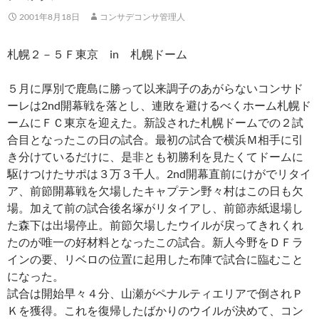
2001年8月18日
コンサデコンサ管理人
札幌２－５Ｆ東京 in 札幌ドーム
５月に厚別で鹿島に勝って以来調子のあがらないコンサド
ーレは2nd開幕戦を落とし、連敗を避けるべくホーム札幌ド
ームにＦＣ東京を迎えた。新設された札幌ドームでの２試
合目となったこの日の試合。最初の試合で横浜Ｍ相手に引
き分けているだけに、是非とも初勝利を見たくてドームに
駆けつけたサポは３万３千人。2nd開幕直前にけがでリタイ
ア、前節開幕戦を欠場したキャプテン野々村はこの日も欠
場。加えて前の試合後名塚がリタイアし、前節赤紙退場し
た森下は出場停止。前節欠場したウイルが戻ってきれくれ
たのが唯一の好材料となったこの試合。新人今野をＤＦラ
インの要、リベロの位置に起用した布陣で試合に臨むこと
になった。
試合は開始早々４分、山瀬がペナルティエリアで倒されＰ
Ｋを獲得。これを復帰したばかりのウイルが決めて、コン