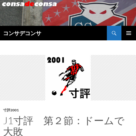
検
コンサデコンサ
索
コ
メインメ
ン
ニュー
テ
ン
ツ
へ
ス
キ
ッ
プ
寸評2001
J1寸評 第２節：ドームで
大敗