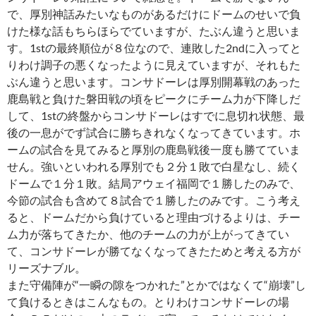
で、厚別神話みたいなものがあるだけにドームのせいで負
けた様な話もちらほらでていますが、たぶん違うと思いま
す。1stの最終順位が８位なので、連敗した2ndに入ってと
りわけ調子の悪くなったように見えていますが、それもた
ぶん違うと思います。コンサドーレは厚別開幕戦のあった
鹿島戦と負けた磐田戦の頃をピークにチーム力が下降しだ
して、1stの終盤からコンサドーレはすでに息切れ状態、最
後の一息がでず試合に勝ちきれなくなってきています。ホ
ームの試合を見てみると厚別の鹿島戦後一度も勝てていま
せん。強いといわれる厚別でも２分１敗で白星なし、続く
ドームで１分１敗。結局アウェイ福岡で１勝したのみで、
今節の試合も含めて８試合で１勝したのみです。こう考え
ると、ドームだから負けていると理由づけるよりは、チー
ム力が落ちてきたか、他のチームの力が上がってきてい
て、コンサドーレが勝てなくなってきたためと考える方が
リーズナブル。
また守備陣が“一瞬の隙をつかれた”とかではなくて“崩壊”し
て負けるときはこんなもの。とりわけコンサドーレの場