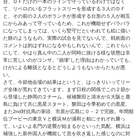
合、ＤＦだけの一本のラインで守っているわけではなく
て、リベロのいるフラットスリーを形成する３人のＤＦ
と、その前の２人のボランチが形成する台形の５人が相互
にからみあって守っているため、これが機能せずバラバラ
になってしまっては、いくら堅守だといわれても絵に描い
た餅のようなもの。実際の試合を見てないんで、戦術面の
コメントは的はずれになるやもしれないんで、これぐらい
にして、やはり真ん中の二人が同時に抜ける様な状態は非
常に苦しいのがコンサ。“崩壊”した理由はわかっていても、
けがによる離脱となるとどうしようもないからたちが悪
い。
さて、今節他会場の結果はというと、はっきりいってリー
グ全体が荒れてきています。まず日程の関係でこの２節か
ら登場した静岡の２チーム、候補磐田と清水がＧ大阪と鹿
島に負けて共に黒星スタート。磐田は今季初めての黒星。
また2nd対抗馬の筆頭、市原が広島に０－２で完敗。年間順
位ブービーの東京Ｖと横浜Ｍが浦和と柏にそれぞれ勝っ
て、いよいよ名門の逆襲が始まるかといった気配。横浜は
補強した新外国人が機能して息を吹き返した感じなのに対