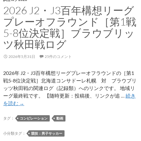
2026 J2・J3百年構想リーグ
プレーオフラウンド［第1戦
5-8位決定戦］ブラウブリッ
ツ秋田戦ログ
2026年5月31日
25件のコメント
2026年 J2・J3百年構想リーグプレーオフラウンドの［第1
戦5-8位決定戦］北海道コンサドーレ札幌 対 ブラウブリ
ッツ秋田戦の関連ログ（記録類）へのリンクです。 地域リ
ーグ最終戦です。 【随時更新：投稿後、リンクが追 …
続き
2026
を読む
→
J2・
J3
タグ：
コンピレーション
動画
百
年
小分類タグ：
競技：男子サッカー
構