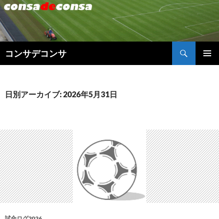
検
コンサデコンサ
索
コ
メインメ
ン
ニュー
テ
ン
日別アーカイブ: 2026年5月31日
ツ
へ
ス
キ
ッ
プ
試合ログ2026