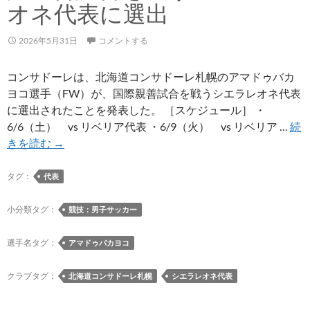
位
オネ代表に選出
決
定
2026年5月31日
コメントする
戦］
ブ
コンサドーレは、北海道コンサドーレ札幌のアマドゥバカ
ラ
ヨコ選手（FW）が、国際親善試合を戦うシエラレオネ代表
ウ
に選出されたことを発表した。 ［スケジュール］ ・
ブ
6/6（土） vs リベリア代表 ・6/9（火） vs リベリア …
続
リ
ア
きを読む
→
ッ
マ
ツ
ド
タグ：
代表
秋
ゥ
田
バ
小分類タグ：
競技：男子サッカー
戦
カ
ロ
ヨ
選手名タグ：
アマドゥバカヨコ
グ
コ
選
クラブタグ：
北海道コンサドーレ札幌
シエラレオネ代表
手
が