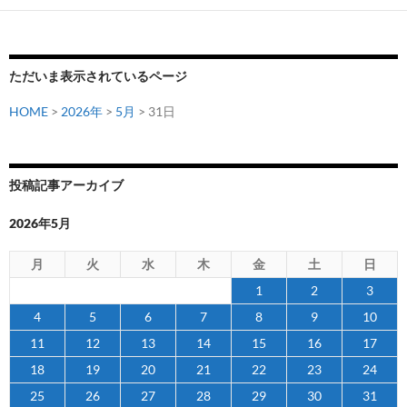
国
際
親
ただいま表示されているページ
善
試
HOME
>
2026年
>
5月
> 31日
合
を
戦
投稿記事アーカイブ
う
シ
2026年5月
エ
ラ
月
火
水
木
金
土
日
レ
1
2
3
オ
4
5
6
7
8
9
10
ネ
11
12
13
14
15
16
17
代
表
18
19
20
21
22
23
24
に
25
26
27
28
29
30
31