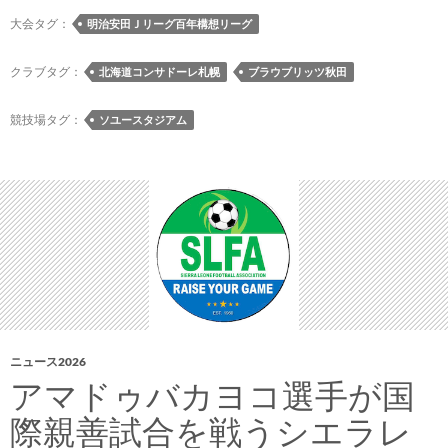
想
大会タグ：
明治安田Ｊリーグ百年構想リーグ
リ
ー
クラブタグ：
北海道コンサドーレ札幌
ブラウブリッツ秋田
グ
プ
競技場タグ：
ソユースタジアム
レ
ー
オ
フ
ラ
ウ
ン
ド
［第
1
ニュース2026
戦
アマドゥバカヨコ選手が国
5-
際親善試合を戦うシエラレ
8