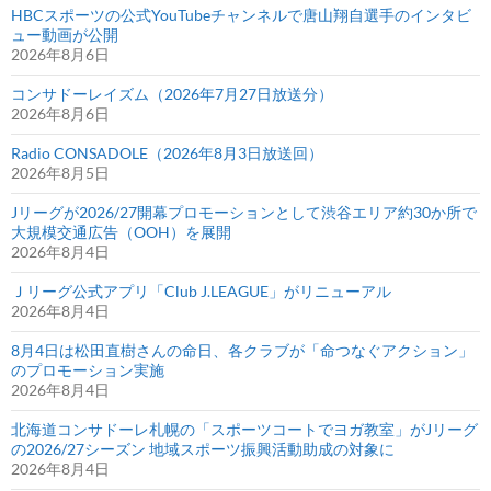
よ
HBCスポーツの公式YouTubeチャンネルで唐山翔自選手のインタビ
う
ュー動画が公開
2026年8月6日
～」
に
コンサドーレイズム（2026年7月27日放送分）
河
2026年8月6日
合
Radio CONSADOLE（2026年8月3日放送回）
竜
2026年8月5日
二
Jリーグが2026/27開幕プロモーションとして渋谷エリア約30か所で
C.R.C
大規模交通広告（OOH）を展開
と
2026年8月4日
ド
Ｊリーグ公式アプリ「Club J.LEAGUE」がリニューアル
ー
2026年8月4日
レ
く
8月4日は松田直樹さんの命日、各クラブが「命つなぐアクション」
のプロモーション実施
ん
2026年8月4日
が
出
北海道コンサドーレ札幌の「スポーツコートでヨガ教室」がJリーグ
の2026/27シーズン 地域スポーツ振興活動助成の対象に
演
2026年8月4日