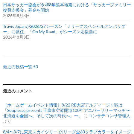
日本サッカー協会が令和8年熊本地震における「サッカーファミリー
復興支援金」募金を開始
2026年8月3日
Travis Japanが2026/27シーズン「Ｊリーグスペシャルアンバサダ
ー」に就任、「On My Road」がシーズン応援曲に
2026年8月3日
最近の投稿一覧 50
最近のコメント
［ホームゲームイベント情報］8/22 RB大宮アルディージャ戦は
「Souplesse presents 千歳市空港開港100年アニバーサリーマッチ〜
北海道を全国へ。そして次の時代へ。〜」
に
コンサデコンサ管理人
より
8/4〜8/7に東京スカイツリーでJリーグ全60クラブカラーをイメージ