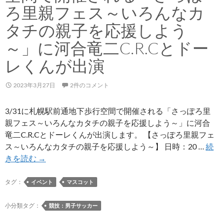
ゥ
ろ里親フェス～いろんなカ
チ
タチの親子を応援しよう
ッ
チ
～」に河合竜二C.R.Cとドー
選
レくんが出演
手
に
2023年3月27日
2件のコメント
訂
正
3/31に札幌駅前通地下歩行空間で開催される「さっぽろ里
に、
親フェス～いろんなカタチの親子を応援しよう～」に河合
J
竜二C.R.Cとドーレくんが出演します。 【さっぽろ里親フェ
リ
ス～いろんなカタチの親子を応援しよう～】 日時：20 …
続
ー
3/31
きを読む
→
グ
に
公
札
タグ：
イベント
マスコット
式
幌
戦
駅
小分類タグ：
競技：男子サッカー
ク
前
ラ