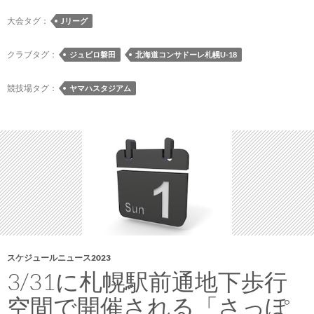
プ
磐
大会タグ：
Jリーグ
田
戦
クラブタグ：
ジュビロ磐田
北海道コンサドーレ札幌U-18
で
出
競技場タグ：
ヤマハスタジアム
間
思
努
選
手
の
得
点
が
ミ
スケジュールニュース2023
ラ
3/31に札幌駅前通地下歩行
ン
空間で開催される「さっぽ
ト