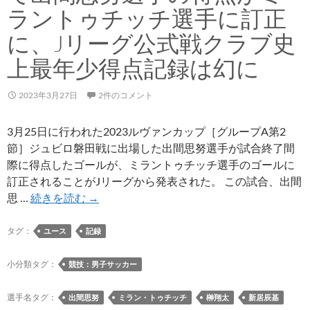
ラントゥチッチ選手に訂正
に、Jリーグ公式戦クラブ史
上最年少得点記録は幻に
2023年3月27日
2件のコメント
3月25日に行われた2023ルヴァンカップ［グループA第2
節］ジュビロ磐田戦に出場した出間思努選手が試合終了間
際に得点したゴールが、ミラントゥチッチ選手のゴールに
訂正されることがJリーグから発表された。 この試合、出間
2023
思 …
続きを読む
→
ル
ヴ
タグ：
ユース
記録
ァ
ン
小分類タグ：
競技：男子サッカー
カ
ッ
選手名タグ：
出間思努
ミラン・トゥチッチ
榊翔太
新居辰基