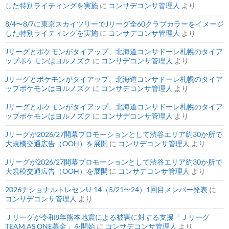
した特別ライティングを実施
に
コンサデコンサ管理人
より
8/4〜8/7に東京スカイツリーでJリーグ全60クラブカラーをイメージ
した特別ライティングを実施
に
コンサデコンサ管理人
より
Jリーグとポケモンがタイアップ、北海道コンサドーレ札幌のタイア
ップポケモンはヨルノズク
に
コンサデコンサ管理人
より
Jリーグとポケモンがタイアップ、北海道コンサドーレ札幌のタイア
ップポケモンはヨルノズク
に
コンサデコンサ管理人
より
Jリーグとポケモンがタイアップ、北海道コンサドーレ札幌のタイア
ップポケモンはヨルノズク
に
コンサデコンサ管理人
より
Jリーグが2026/27開幕プロモーションとして渋谷エリア約30か所で
大規模交通広告（OOH）を展開
に
コンサデコンサ管理人
より
Jリーグが2026/27開幕プロモーションとして渋谷エリア約30か所で
大規模交通広告（OOH）を展開
に
コンサデコンサ管理人
より
2026ナショナルトレセンU-14（5/21〜24）1回目メンバー発表
に
コンサデコンサ管理人
より
Ｊリーグが令和8年熊本地震による被害に対する支援「Ｊリーグ
TEAM AS ONE募金」を開始
に
コンサデコンサ管理人
より