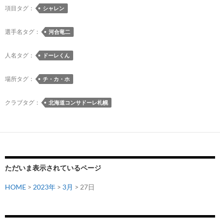
通
項目タグ：
シャレン
ブ
地
史
下
選手名タグ：
河合竜二
上
歩
最
行
人名タグ：
ドーレくん
年
空
少
間
場所タグ：
チ・カ・ホ
得
で
点
開
クラブタグ：
北海道コンサドーレ札幌
記
催
録
さ
は
れ
幻
る
に
「さ
ただいま表示されているページ
っ
ぽ
HOME
>
2023年
>
3月
> 27日
ろ
里
親