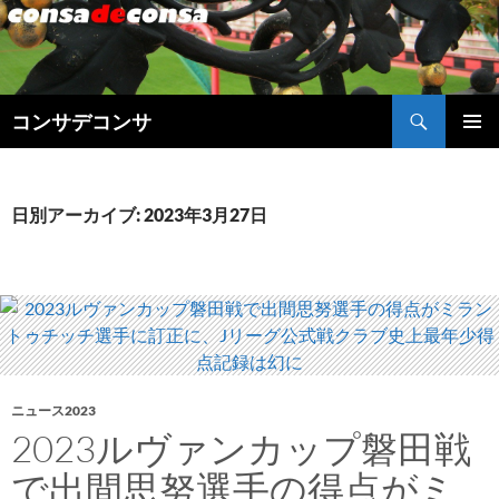
検
コンサデコンサ
索
コ
メインメ
ン
ニュー
テ
ン
日別アーカイブ: 2023年3月27日
ツ
へ
ス
キ
ッ
プ
ニュース2023
2023ルヴァンカップ磐田戦
で出間思努選手の得点がミ