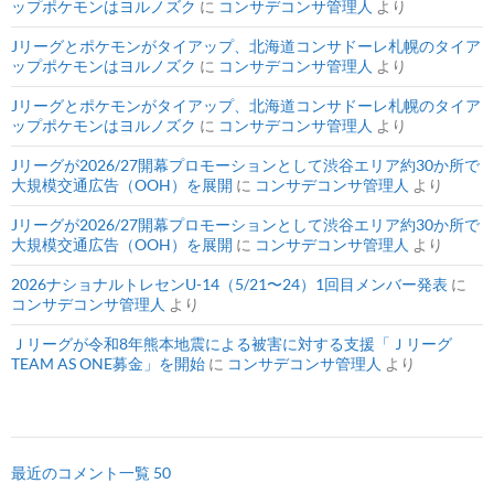
ップポケモンはヨルノズク
に
コンサデコンサ管理人
より
Jリーグとポケモンがタイアップ、北海道コンサドーレ札幌のタイア
ップポケモンはヨルノズク
に
コンサデコンサ管理人
より
Jリーグとポケモンがタイアップ、北海道コンサドーレ札幌のタイア
ップポケモンはヨルノズク
に
コンサデコンサ管理人
より
Jリーグが2026/27開幕プロモーションとして渋谷エリア約30か所で
大規模交通広告（OOH）を展開
に
コンサデコンサ管理人
より
Jリーグが2026/27開幕プロモーションとして渋谷エリア約30か所で
大規模交通広告（OOH）を展開
に
コンサデコンサ管理人
より
2026ナショナルトレセンU-14（5/21〜24）1回目メンバー発表
に
コンサデコンサ管理人
より
Ｊリーグが令和8年熊本地震による被害に対する支援「Ｊリーグ
TEAM AS ONE募金」を開始
に
コンサデコンサ管理人
より
最近のコメント一覧 50