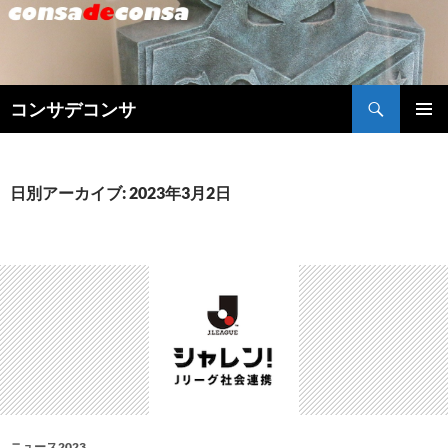
検
コンサデコンサ
索
コ
メインメ
ン
ニュー
テ
ン
日別アーカイブ: 2023年3月2日
ツ
へ
ス
キ
ッ
プ
ニュース2023