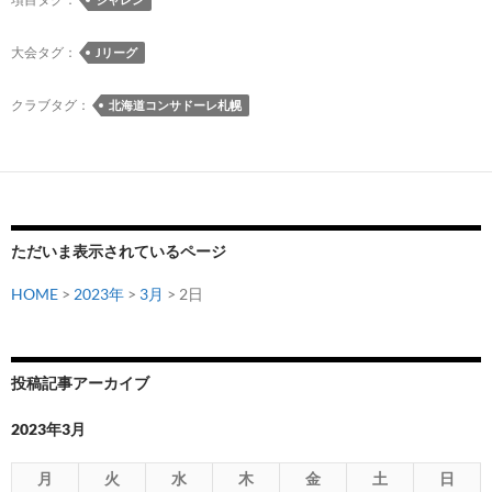
レ
ン！
大会タグ：
Jリーグ
ア
ウ
クラブタグ：
北海道コンサドーレ札幌
ォ
ー
ズ
に
「CONSADO
ただいま表示されているページ
HOKKAIDO
TOURS」
HOME
>
2023年
>
3月
> 2日
を
エ
ン
投稿記事アーカイブ
ト
リ
2023年3月
ー
月
火
水
木
金
土
日