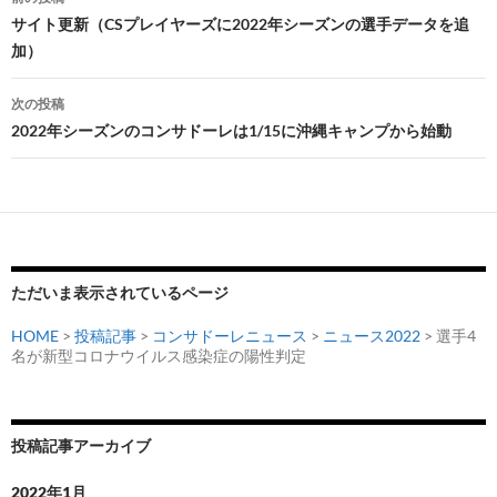
稿
サイト更新（CSプレイヤーズに2022年シーズンの選手データを追
加）
ナ
ビ
次の投稿
2022年シーズンのコンサドーレは1/15に沖縄キャンプから始動
ゲ
ー
シ
ョ
ン
ただいま表示されているページ
HOME
>
投稿記事
>
コンサドーレニュース
>
ニュース2022
> 選手4
名が新型コロナウイルス感染症の陽性判定
投稿記事アーカイブ
2022年1月