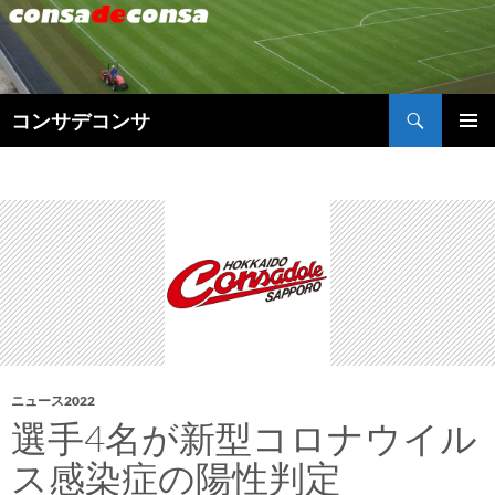
検
コンサデコンサ
索
コ
メインメ
ン
ニュー
テ
ン
ツ
へ
ス
キ
ッ
プ
ニュース2022
選手4名が新型コロナウイル
ス感染症の陽性判定