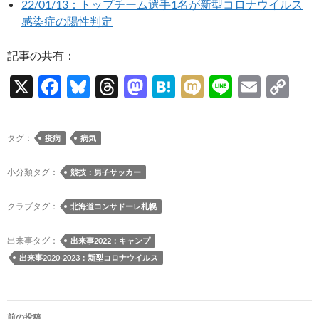
22/01/13：トップチーム選手1名が新型コロナウイルス
感染症の陽性判定
記事の共有：
X
F
Bl
T
M
H
M
Li
E
C
ac
u
hr
as
at
ixi
n
m
o
e
es
e
to
e
e
ail
p
タグ：
疫病
病気
b
k
a
d
n
y
o
y
ds
o
a
Li
小分類タグ：
競技：男子サッカー
o
n
n
クラブタグ：
北海道コンサドーレ札幌
k
k
出来事タグ：
出来事2022：キャンプ
出来事2020-2023：新型コロナウイルス
投
前の投稿