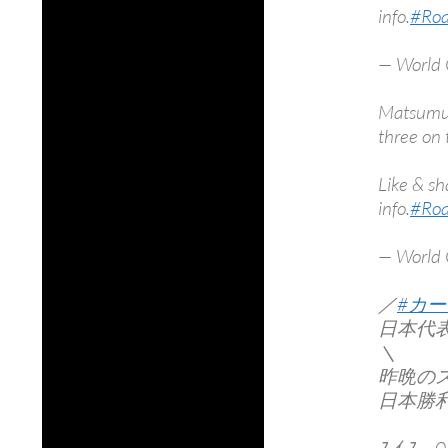
info.
#Ro
— World 
Matsum
three on 
Like & sh
info.
#Ro
— World 
／
#カ
日本代
＼
昨晩の
日本勝