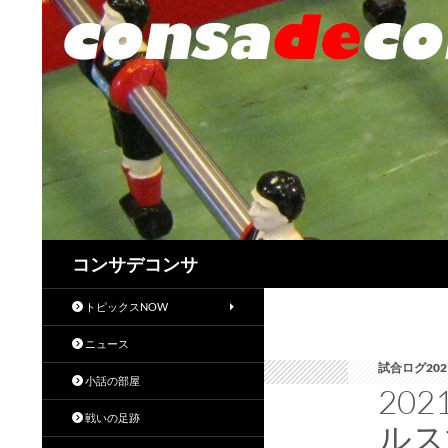
検
コンサデコンサ
索
トピックスNOW
ニュース
試合ログ20
小話の部屋
20
戦いの足跡
ルス