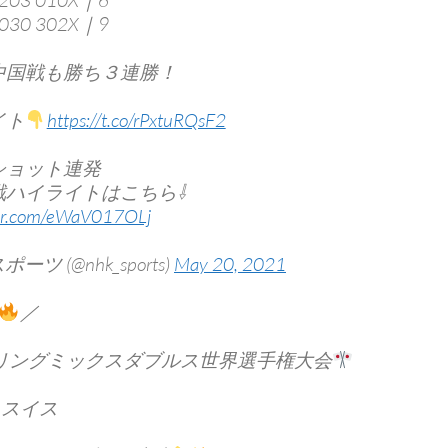
0203 010X｜6
30 302X｜9
中国戦も勝ち３連勝！
イト
https://t.co/rPxtuRQsF2
ショット連発
戦ハイライトはこちら⇩
ter.com/eWaV017OLj
ポーツ (@nhk_sports)
May 20, 2021
／
リングミックスダブルス世界選手権大会
スイス