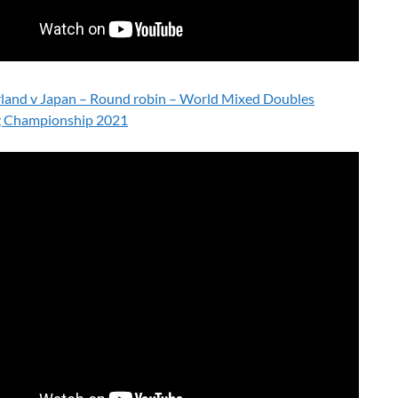
rland v Japan – Round robin – World Mixed Doubles
g Championship 2021