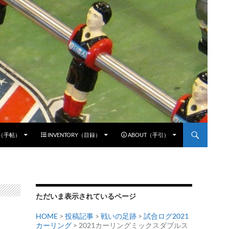
E（手帖）
INVENTORY（目録）
ABOUT（手引）
ただいま表示されているページ
HOME
>
投稿記事
>
戦いの足跡
>
試合ログ2021
カーリング
> 2021カーリングミックスダブルス