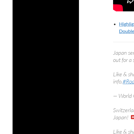
Highlig
Double
Japan sen
out for a
Like & sh
info.
#Ro
— World 
Switzerla
Japan!
Like & sh