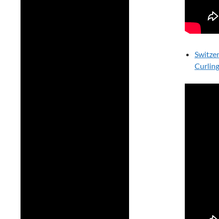
Switze
Curlin