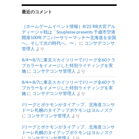
最近のコメント
［ホームゲームイベント情報］8/22 RB大宮アル
ディージャ戦は「Souplesse presents 千歳市空港
開港100年アニバーサリーマッチ〜北海道を全国
へ。そして次の時代へ。〜」
に
コンサデコンサ
管理人
より
8/4〜8/7に東京スカイツリーでJリーグ全60クラ
ブカラーをイメージした特別ライティングを実
施
に
コンサデコンサ管理人
より
8/4〜8/7に東京スカイツリーでJリーグ全60クラ
ブカラーをイメージした特別ライティングを実
施
に
コンサデコンサ管理人
より
Jリーグとポケモンがタイアップ、北海道コンサ
ドーレ札幌のタイアップポケモンはヨルノズク
に
コンサデコンサ管理人
より
Jリーグとポケモンがタイアップ、北海道コンサ
ドーレ札幌のタイアップポケモンはヨルノズク
に
コンサデコンサ管理人
より