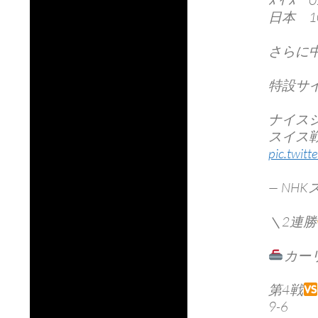
ｽ ｲ ｽ 
日本 10
さらに
特設サ
ナイス
スイス
pic.twit
— NHKス
＼2連勝
カー
第4戦
9-6