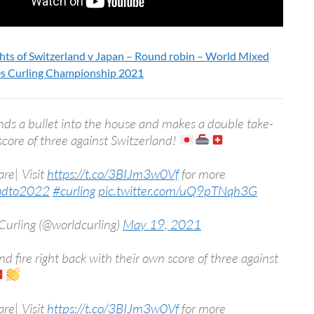
hts of Switzerland v Japan – Round robin – World Mixed
s Curling Championship 2021
ds a bullet into the house and makes a double take-
 score of three against Switzerland!
are| Visit
https://t.co/3BIJm3w0Vf
for more
adto2022
#curling
pic.twitter.com/uQ9pTNqh3G
Curling (@worldcurling)
May 19, 2021
nd fire right back with their own score of three against
are| Visit
https://t.co/3BIJm3w0Vf
for more