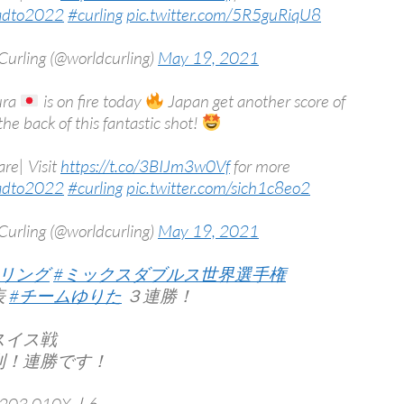
adto2022
#curling
pic.twitter.com/5R5guRiqU8
Curling (@worldcurling)
May 19, 2021
ura
is on fire today
Japan get another score of
the back of this fantastic shot!
are| Visit
https://t.co/3BIJm3w0Vf
for more
adto2022
#curling
pic.twitter.com/sich1c8eo2
Curling (@worldcurling)
May 19, 2021
ーリング
#ミックスダブルス世界選手権
表
#チームゆりた
３連勝！
スイス戦
利！連勝です！