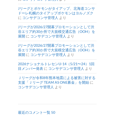
Jリーグとポケモンがタイアップ、北海道コンサ
ドーレ札幌のタイアップポケモンはヨルノズク
に
コンサデコンサ管理人
より
Jリーグが2026/27開幕プロモーションとして渋
谷エリア約30か所で大規模交通広告（OOH）を
展開
に
コンサデコンサ管理人
より
Jリーグが2026/27開幕プロモーションとして渋
谷エリア約30か所で大規模交通広告（OOH）を
展開
に
コンサデコンサ管理人
より
2026ナショナルトレセンU-14（5/21〜24）1回
目メンバー発表
に
コンサデコンサ管理人
より
Ｊリーグが令和8年熊本地震による被害に対する
支援「Ｊリーグ TEAM AS ONE募金」を開始
に
コンサデコンサ管理人
より
最近のコメント一覧 50