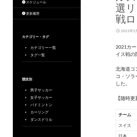
スケジュール
選リ
更新履歴
戦ロ
2021年5
カテゴリー・タグ
2021
カテゴリー一覧
イス戦の
タグ一覧
北海道コ
コ・ソラ
競技別
した。
男子サッカー
女子サッカー
【随時更
バドミントン
カーリング
チーム
ダンスドリル
スイス
日本