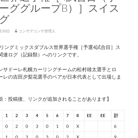
ーググループB）］スイス
グ
月20日
コンサデコンサ管理人
カーリングミックスダブルス世界選手権［予選4試合目］ス
関連ログ（記録類）へのリンクです。
ンサドーレ札幌カーリングチームの松村雄太選手とロ
ーレの吉田夕梨花選手のペアが日本代表として出場しま
新：投稿後、リンクが追加されることがあります】
1
2
3
4
5
6
7
8
EE
EE
計
0
2
0
3
0
1
0
X
6
1
0
3
0
3
0
2
X
9