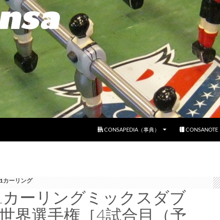
コンテンツへスキップ
CONSAPEDIA（事典）
CONSANOT
21カーリング
21カーリングミックスダブ
世界選手権［4試合目（予