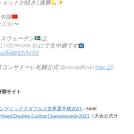
ショットが続き2連勝
中国
3:30〜
スウェーデン
は、
木)17:00〜NHK-BSにて生中継です
t.co/8ABHDVW7rF
コンサドーレ札幌公式 (@consaofficial)
May 19,
外部サイト
ングミックスダブルス世界選手権2021
– NHK
Mixed Doubles Curling Championship 2021
（大会公式サ