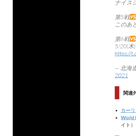
ナイス
第5戦
このあと
第6戦
5/20(
https://
— 北海道
2021
関連
カーリ
World 
イト）