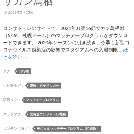
サガン鳥栖
2021年5月25日
コンサドーレのサイトで、2021年J1第16節サガン鳥栖戦
（5/26、札幌ドーム）のマッチデープログラムがダウンロ
ードできます。 2020年シーズンに引き続き、今季も新型コ
ロナウイルス感染症の影響でスタジアムへの入場制限 …
続
【デ
きを読む
→
ジ
タ
タグ：
刊行物
ル
マ
小分類タグ：
競技：男子サッカー
ッ
チ
項目タグ：
マッチデープログラム
デ
ー
クラブタグ：
北海道コンサドーレ札幌
プ
ロ
コンテンツタグ：
デジタルマッチデープログラム（印刷物）