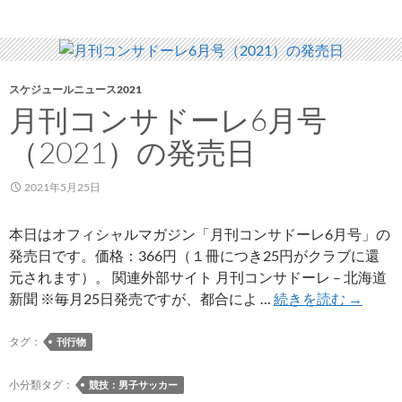
グ
ラ
ム】
MDP
2021
スケジュールニュース2021
月刊コンサドーレ6月号
#15/38
サ
（2021）の発売日
ガ
ン
2021年5月25日
鳥
栖
本日はオフィシャルマガジン「月刊コンサドーレ6月号」の
発売日です。価格：366円（１冊につき25円がクラブに還
元されます）。 関連外部サイト 月刊コンサドーレ – 北海道
月
新聞 ※毎月25日発売ですが、都合によ …
続きを読む
→
刊
コ
タグ：
刊行物
ン
サ
小分類タグ：
競技：男子サッカー