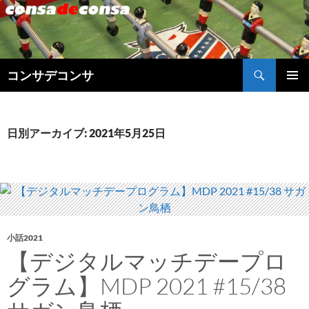
検
コンサデコンサ
索
コ
メインメ
ン
ニュー
テ
ン
日別アーカイブ: 2021年5月25日
ツ
へ
ス
キ
ッ
プ
小話2021
【デジタルマッチデープロ
グラム】MDP 2021 #15/38