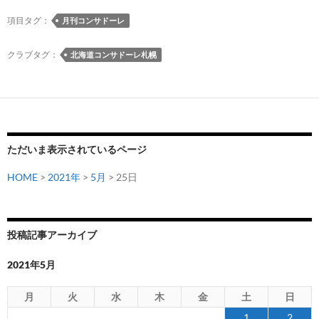
ド
ー
項目タグ：
月刊コンサドーレ
レ
6
クラブタグ：
北海道コンサドーレ札幌
月
号
（2021
の
発
ただいま表示されているページ
売
日
HOME
>
2021年
>
5月
> 25日
投稿記事アーカイブ
2021年5月
月
火
水
木
金
土
日
1
2