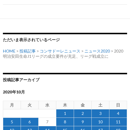
ゲ
ー
シ
ョ
ただいま表示されているページ
ン
HOME
>
投稿記事
>
コンサドーレニュース
>
ニュース2020
> 2020
明治安田生命J1リーグの成立要件が充足、リーグ戦成立に
投稿記事アーカイブ
2020年10月
月
火
水
木
金
土
日
1
2
3
4
5
6
7
8
9
10
11