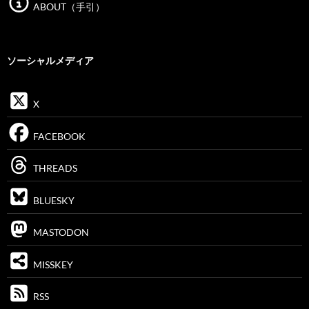
ABOUT（手引）
ソーシャルメディア
X
FACEBOOK
THREADS
BLUESKY
MASTODON
MISSKEY
RSS