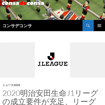
検
コンサデコンサ
索
コ
メインメ
ン
ニュー
テ
ン
ツ
へ
ス
キ
ッ
プ
ニュース2020
2020明治安田生命J1リーグ
の成立要件が充足、リーグ