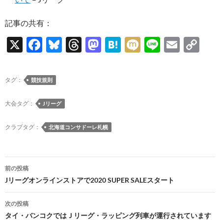
記事の共有：
X
F
Bl
T
M
H
M
Li
E
C
ac
u
hr
as
at
ixi
n
m
o
e
es
e
to
e
e
ail
p
タグ：
競技規則
b
k
a
d
n
y
o
y
ds
o
a
Li
大会タグ：
Jリーグ
o
n
n
クラブタグ：
北海道コンサドーレ札幌
k
k
投
前の投稿
稿
Jリーグオンラインストアで2020 SUPER SALEスタート
ナ
次の投稿
ビ
タイ・バンコクではＪリーグ・ラッピング列車が運行されています