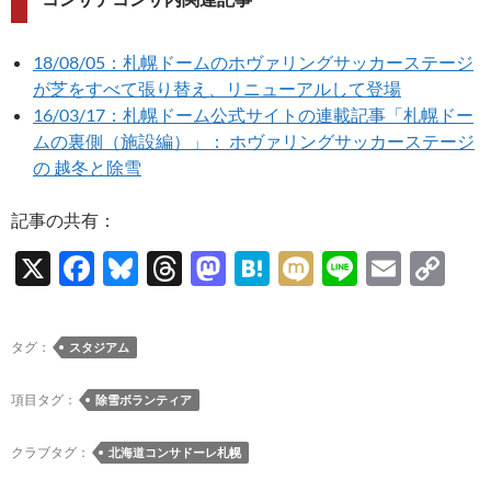
18/08/05：札幌ドームのホヴァリングサッカーステージ
が芝をすべて張り替え、リニューアルして登場
16/03/17：札幌ドーム公式サイトの連載記事「札幌ドー
ムの裏側（施設編）」： ホヴァリングサッカーステージ
の 越冬と除雪
記事の共有：
X
F
Bl
T
M
H
M
Li
E
C
ac
u
hr
as
at
ixi
n
m
o
e
es
e
to
e
e
ail
p
タグ：
スタジアム
b
k
a
d
n
y
o
y
ds
o
a
Li
項目タグ：
除雪ボランティア
o
n
n
クラブタグ：
北海道コンサドーレ札幌
k
k