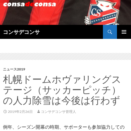
検
コンサデコンサ
索
コ
メインメ
ン
ニュー
テ
ン
ツ
へ
ニュース2019
ス
札幌ドームホヴァリングス
キ
ッ
テージ（サッカーピッチ）
プ
の人力除雪は今後は行わず
2019年2月26日
コンサデコンサ管理人
例年、シーズン開幕の時期、サポーターも参加協力しての