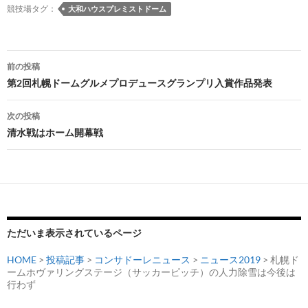
競技場タグ：
大和ハウスプレミストドーム
投
前の投稿
稿
第2回札幌ドームグルメプロデュースグランプリ入賞作品発表
ナ
次の投稿
ビ
清水戦はホーム開幕戦
ゲ
ー
シ
ョ
ただいま表示されているページ
ン
HOME
>
投稿記事
>
コンサドーレニュース
>
ニュース2019
> 札幌ド
ームホヴァリングステージ（サッカーピッチ）の人力除雪は今後は
行わず