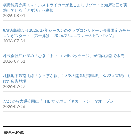
横野純貴赤黒スマイルストライカーが北こぶしリゾートと知床財団が実
施している「クマ活」へ参加
2026-08-01
8/8徳島戦より2026/27年シーズンのクラブコンサドーレ会員限定ガチャ
コンがスタート、第一弾は「2026/27ユニフォームピンバッジ」
2026-07-31
株式会社江戸屋の「むきこまい コンサパッケージ」が道内店舗で販売
2026-07-31
札幌地下鉄南北線「さっぽろ駅」に8/8の開幕戦徳島戦、8/22大宮戦に向
けた広告登場
2026-07-27
7/23から大通公園に「THE サッポロビヤガーデン」がオープン
2026-07-26
最近の投稿