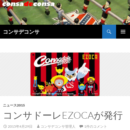
検
コンサデコンサ
索
コ
メインメ
ン
ニュー
テ
ン
ツ
へ
ス
キ
ッ
プ
ニュース2015
コンサドーレEZOCAが発行
2015年4月29日
コンサデコンサ管理人
1件のコメント