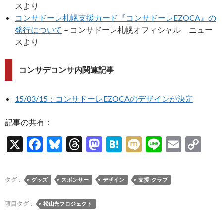
スより
コンサドーレ札幌支援カード『コンサドーレEZOCA』の
発行について
– コンサドーレ札幌オフィシャル ニュー
スより
コンサデコンサ内関連記事
15/03/15：コンサドーレEZOCAのデザインが決定
記事の共有：
X
F
Bl
T
M
H
M
Li
E
C
ac
u
hr
as
at
ixi
n
m
o
e
es
e
to
e
e
ail
p
タグ：
グッズ
スポンサー
デザイン
支援-クラブ
b
k
a
d
n
y
o
y
ds
o
a
Li
項目タグ：
松山光プロジェクト