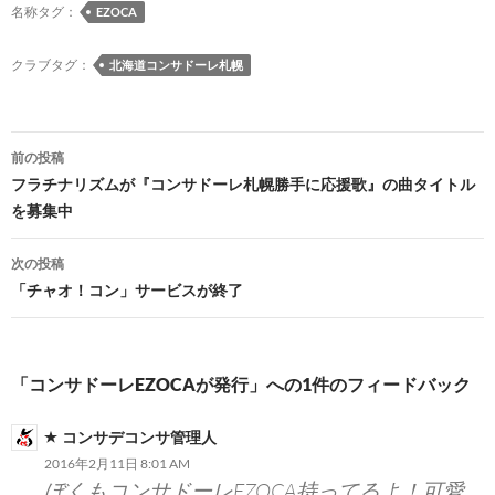
o
n
n
名称タグ：
EZOCA
k
k
クラブタグ：
北海道コンサドーレ札幌
投
前の投稿
稿
フラチナリズムが『コンサドーレ札幌勝手に応援歌』の曲タイトル
を募集中
ナ
ビ
次の投稿
「チャオ！コン」サービスが終了
ゲ
ー
シ
「コンサドーレEZOCAが発行」への1件のフィードバック
ョ
コンサデコンサ管理人
ン
2016年2月11日 8:01 AM
ぼくもコンサドーレEZOCA持ってるよ！可愛