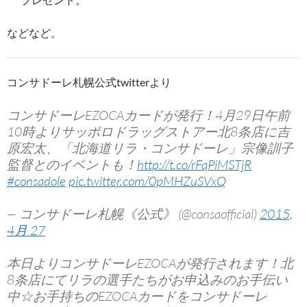
などなど。
コンサドーレ札幌公式twitterより
コンサドーレEZOCAカードが発行！4月29日午前
10時よりサッポロドラッグストアー北8条店に吉
原宏太、「北海道リラ・コンサドーレ」宗像訓子
監督とのイベントも！
http://t.co/rFqPiMSTjR
#consadole
pic.twitter.com/0pMHZuSVxQ
— コンサドーレ札幌《公式》 (@consaofficial)
2015,
4月 27
本日よりコンサドーレEZOCAが発行されます！北
8条店にてリラの選手たちがお申込みのお手伝い
中☆お手持ちのEZOCAカードをコンサドーレ