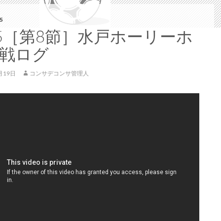
5
15［第8節］水戸ホーリーホ
戦ログ
月19日
コンサデコンサ管理人