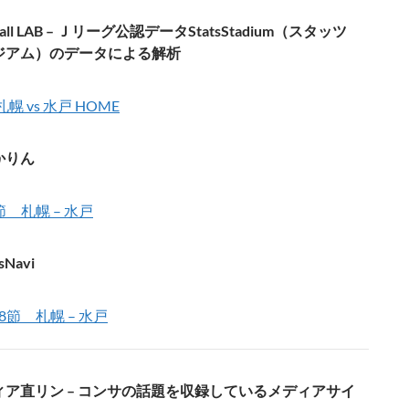
ball LAB – Ｊリーグ公認データStatsStadium（スタッツ
ジアム）のデータによる解析
札幌 vs 水戸 HOME
かりん
節 札幌 – 水戸
sNavi
第8節 札幌 – 水戸
ィア直リン – コンサの話題を収録しているメディアサイ