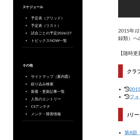
スケジュール
予定表（グリッド）
予定表（リスト）
2015
試合ごとの予定2026/27
録類）へ
トピックスNOW一覧
【随時更
その他
クラブ
サイトマップ（案内図）
絞り込み検索
20
新着・更新記事一覧
フォ
人気のエントリー
CSアンテナ
Jリー
メンテ・障害情報
第8節 