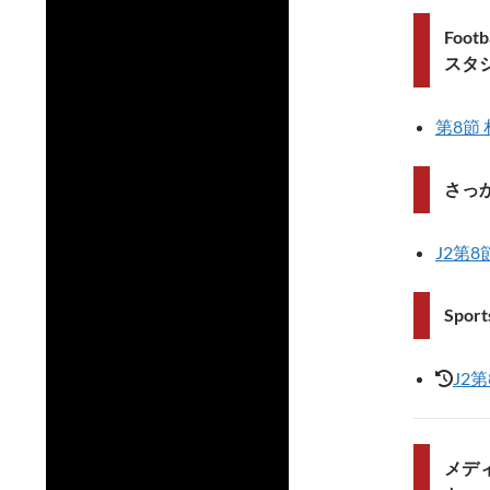
Foot
スタ
第8節 
さっ
J2第8
Sport
J2
メデ