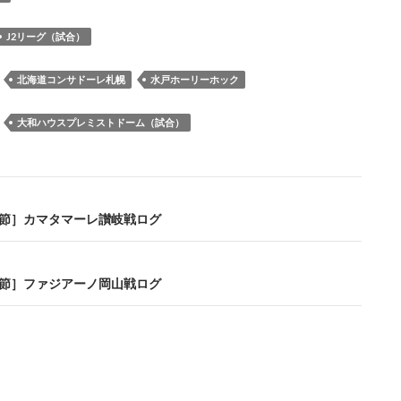
b
k
a
d
n
y
o
y
ds
o
a
Li
J2リーグ（試合）
o
n
n
：
北海道コンサドーレ札幌
水戸ホーリーホック
k
k
：
大和ハウスプレミストドーム（試合）
第7節］カマタマーレ讃岐戦ログ
第9節］ファジアーノ岡山戦ログ