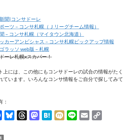
新聞|コンサドーレ
ポーツ – コンサ札幌（Ｊリーグチーム情報）
聞 – コンサ札幌（マイタウン北海道）
ッカーアンビシャス – コンサ札幌ピックアップ情報
ラッソ web版 – 札幌
ドーレ札幌xスカパー！
ト上には、この他にもコンサドーレの試合の情報がたく
れています。いろんなコンサ情報をご自分で探してみて
有：
F
Bl
T
M
H
M
Li
E
C
ac
u
hr
as
at
ixi
n
m
o
e
es
e
to
e
e
ail
p
画