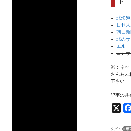
ト
北海道
日刊ス
朝日新
北のサ
エル・ゴ
コンサ
※：ネッ
さんあふ
下さい。
記事の共
X
タグ：
動