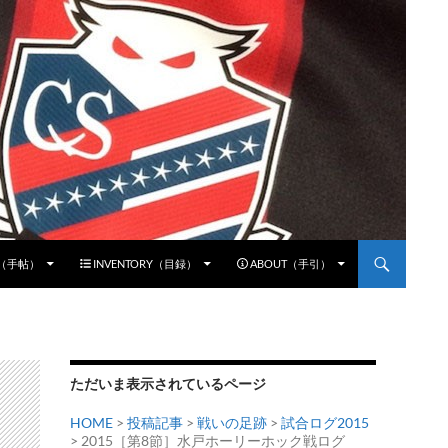
E（手帖）
INVENTORY（目録）
ABOUT（手引）
ただいま表示されているページ
HOME
>
投稿記事
>
戦いの足跡
>
試合ログ2015
> 2015［第8節］水戸ホーリーホック戦ログ