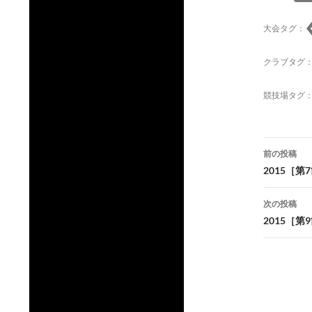
大会タグ：
クラブタグ
競技場タグ
投
前の投稿
稿
2015［
ナ
次の投稿
ビ
2015［
ゲ
ー
シ