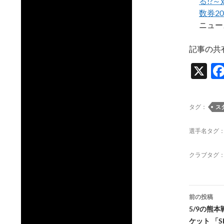
る!?
数券2
ニュー
記事の共
X
タグ：
ス
選手名タグ
クラブタグ
投
前の投稿
稿
5/9の熊
ケット 「S