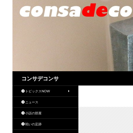
検
コンサデコンサ
索
トピックスNOW
ニュース
小話の部屋
戦いの足跡