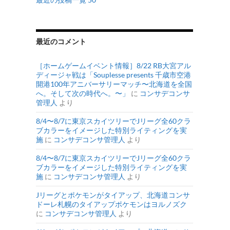
最近のコメント
［ホームゲームイベント情報］8/22 RB大宮アル
ディージャ戦は「Souplesse presents 千歳市空港
開港100年アニバーサリーマッチ〜北海道を全国
へ。そして次の時代へ。〜」
に
コンサデコンサ
管理人
より
8/4〜8/7に東京スカイツリーでJリーグ全60クラ
ブカラーをイメージした特別ライティングを実
施
に
コンサデコンサ管理人
より
8/4〜8/7に東京スカイツリーでJリーグ全60クラ
ブカラーをイメージした特別ライティングを実
施
に
コンサデコンサ管理人
より
Jリーグとポケモンがタイアップ、北海道コンサ
ドーレ札幌のタイアップポケモンはヨルノズク
に
コンサデコンサ管理人
より