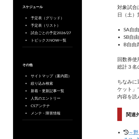
対象試合
スケジュール
日（土）
予定表（グリッド）
予定表（リスト）
SA自
試合ごとの予定2026/27
SB自
トピックスNOW一覧
B自由
回数券使
その他
総計３名
サイトマップ（案内図）
ちなみに
絞り込み検索
ケット」
新着・更新記事一覧
内容を読
人気のエントリー
CSアンテナ
メンテ・障害情報
関連
～野