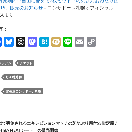
～対象期間中自由に使える3枚セット「ののさんおねだり回
015」販売のお知らせ
– コンサドーレ札幌オフィシャル
スより
有：
F
Bl
T
M
H
M
Li
E
C
ac
u
hr
as
at
ixi
n
m
o
e
es
e
to
e
e
ail
p
タジアム
チケット
b
k
a
d
n
y
o
y
ds
o
a
Li
：
野々村芳和
o
n
n
：
北海道コンサドーレ札幌
k
k
本戦で実施されるエキシビションマッチの芝かぶり席付SS指定席チ
HIBA NEXTシート」の販売開始