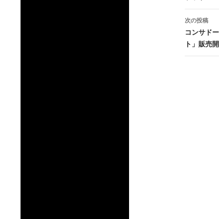
ナ
ビ
次の投稿
コンサドー
ゲ
ト」販売開
ー
シ
ョ
ン