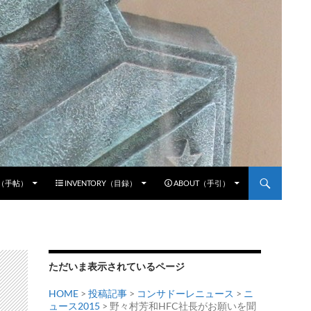
E（手帖）
INVENTORY（目録）
ABOUT（手引）
ただいま表示されているページ
HOME
>
投稿記事
>
コンサドーレニュース
>
ニ
ュース2015
> 野々村芳和HFC社長がお願いを聞