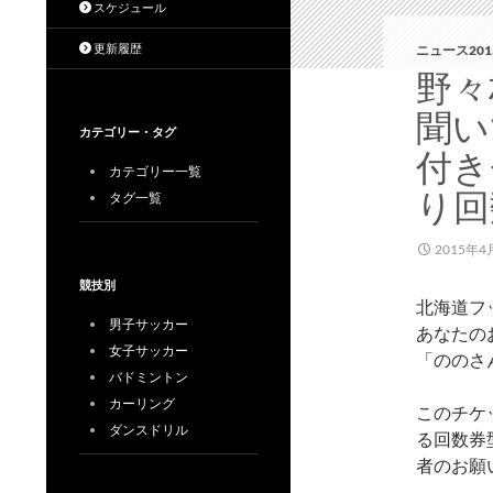
スケジュール
更新履歴
ニュース201
野々
聞い
カテゴリー・タグ
付き
カテゴリー一覧
り回
タグ一覧
2015年4
競技別
北海道フ
男子サッカー
あなたの
女子サッカー
「ののさ
バドミントン
カーリング
このチケ
ダンスドリル
る回数券
者のお願