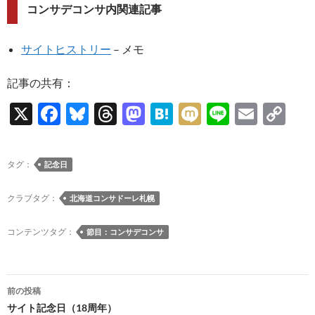
コンサデコンサ内関連記事
サイトヒストリー
– メモ
記事の共有：
X
F
Bl
T
M
H
M
Li
E
C
ac
u
hr
as
at
ixi
n
m
o
e
es
e
to
e
e
ail
p
タグ：
記念日
b
k
a
d
n
y
o
y
ds
o
a
Li
クラブタグ：
北海道コンサドーレ札幌
o
n
n
コンテンツタグ：
節目：コンサデコンサ
k
k
投
前の投稿
稿
サイト記念日（18周年）