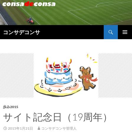
検
コンサデコンサ
索
コ
メインメ
ン
ニュー
テ
ン
ツ
へ
ス
キ
ッ
プ
歩み2015
サイト記念日（19周年）
2015年1月21日
コンサデコンサ管理人