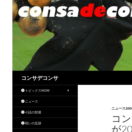
検
コンサデコンサ
索
トピックスNOW
ニュース
ニュース200
小話の部屋
コン
戦いの足跡
が2