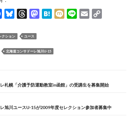
F
Bl
T
M
H
M
Li
E
C
ac
u
hr
as
at
ixi
n
m
o
e
es
e
to
e
e
ail
p
レクション
ユース
b
k
a
d
n
y
o
y
ds
o
a
Li
：
北海道コンサドーレ旭川U-15
o
n
n
k
k
レ札幌「介護予防運動教室in函館」の受講生を募集開始
レ旭川ユースU-15が2009年度セレクション参加者募集中