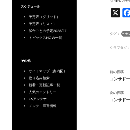
スケジュール
X
予定表（グリッド）
予定表（リスト）
試合ごとの予定2026/27
タグ：
セ
トピックスNOW一覧
クラブタグ
その他
投
サイトマップ（案内図）
前の投稿
稿
絞り込み検索
コンサドー
新着・更新記事一覧
ナ
人気のエントリー
次の投稿
ビ
CSアンテナ
コンサドー
メンテ・障害情報
ゲ
ー