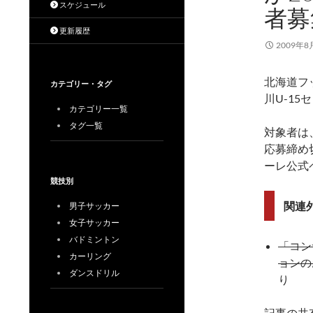
スケジュール
者募
更新履歴
2009年8
北海道フ
カテゴリー・タグ
川U-1
カテゴリー一覧
タグ一覧
対象者は
応募締め
ーレ公式
競技別
関連
男子サッカー
女子サッカー
バドミントン
「コン
カーリング
ョンの
ダンスドリル
り
記事の共