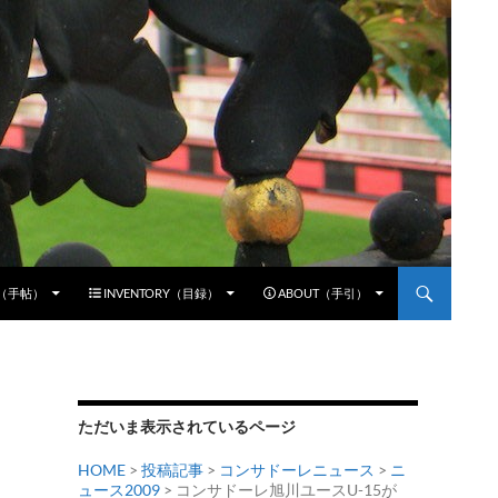
E（手帖）
INVENTORY（目録）
ABOUT（手引）
ただいま表示されているページ
HOME
>
投稿記事
>
コンサドーレニュース
>
ニ
ュース2009
> コンサドーレ旭川ユースU-15が