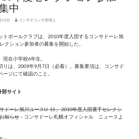
集中
月11日
コンサデコンサ管理人
ットボールクラブは、2010年度入団するコンサドーレ旭
5セレクション参加者の募集を開始した。
、現在小学校6年生。
切りは、2009年9月7日（必着）。募集要項は、コンサド
ページにて確認のこと。
外部サイト
サドーレ旭川ユースU-15」 2010年度入団選手セレクシ
お知らせ
– コンサドーレ札幌オフィシャル ニュースよ
有：