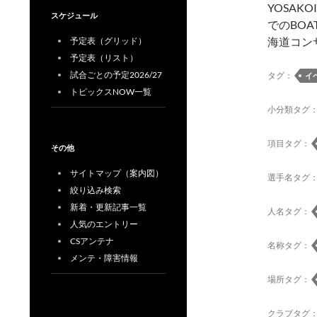
YOSA
スケジュール
でのBO
海道コン
予定表（グリッド）
予定表（リスト）
試合ごとの予定2026/27
タグ：
イ
トピックスNOW一覧
小分類タグ
項目タグ：
その他
サイトマップ（案内図）
選手名タグ
絞り込み検索
新着・更新記事一覧
人名タグ：
人気のエントリー
CSアンテナ
名称タグ：
メンテ・障害情報
場所タグ：
クラブタグ