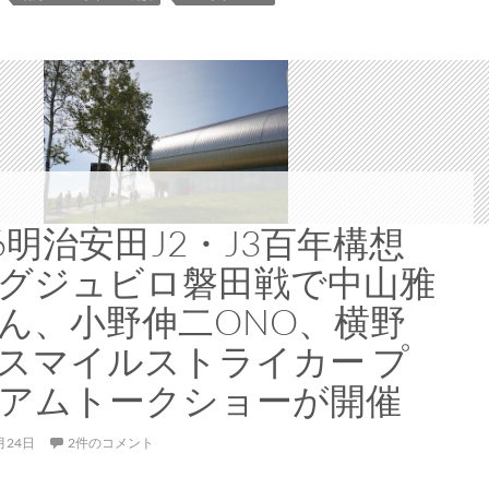
れ
る
ス
ペ
シ
ャ
ル
ス
テ
26明治安田J2・J3百年構想
ー
グジュビロ磐田戦で中山雅
ジ
イ
ん、小野伸二ONO、横野
ベ
スマイルストライカー プ
ン
ト
アムトークショーが開催
に
中
月24日
2件のコメント
村