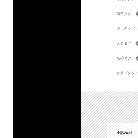
項目タグ：
選手名タグ
人名タグ：
名称タグ：
クラブタグ
小話2025