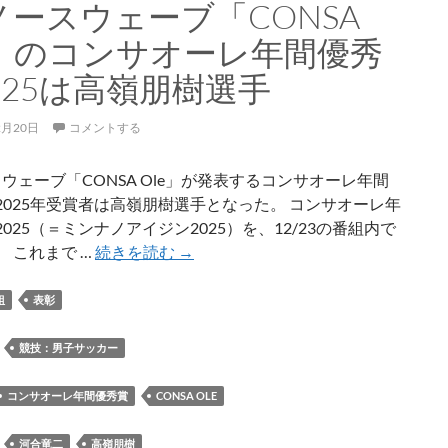
ノースウェーブ「CONSA
ー
ク
e」のコンサオーレ年間優秀
シ
025は高嶺朋樹選手
ョ
ー
が
2月20日
コメントする
開
催
ウェーブ「CONSA Ole」が発表するコンサオーレ年間
2025年受賞者は高嶺朋樹選手となった。 コンサオーレ年
025（＝ミンナノアイジン2025）を、12/23の番組内で
FM
 これまで …
続きを読む
→
ノ
ー
組
表彰
ス
ウ
：
競技：男子サッカー
ェ
ー
コンサオーレ年間優秀賞
CONSA OLE
ブ
「CONSA
：
河合竜二
高嶺朋樹