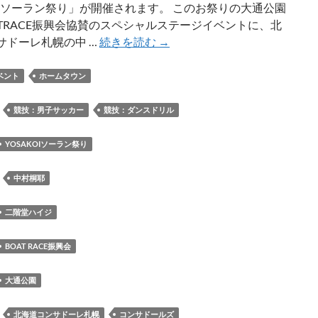
KOIソーラン祭り」が開催されます。 このお祭りの大通公園
ATRACE振興会協賛のスペシャルステージイベントに、北
6/13、
サドーレ札幌の中 …
続きを読む
→
6/14
に
ベント
ホームタウン
第
35
：
競技：男子サッカー
競技：ダンスドリル
回
YOSAKOI
YOSAKOIソーラン祭り
ソ
ー
：
中村桐耶
ラ
ン
二階堂ハイジ
祭
り
BOAT RACE振興会
で
開
大通公園
催
さ
：
北海道コンサドーレ札幌
コンサドールズ