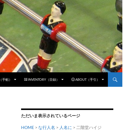
E（手帖）
INVENTORY（目録）
ABOUT（手引）
ただいま表示されているページ
HOME
>
な行人名
>
人名に
>
二階堂ハイジ