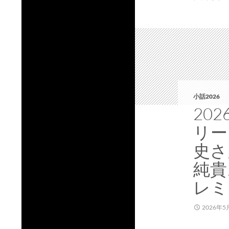
小話2026
20
リー
史さ
純貴
レミ
2026年5