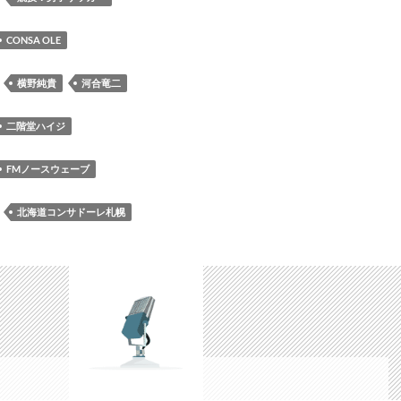
野
合
純
竜
CONSA OLE
貴
二
ス
さ
：
横野純貴
河合竜二
マ
ん
イ
が
二階堂ハイジ
ル
横
ス
野
FMノースウェーブ
ト
純
ラ
貴
：
北海道コンサドーレ札幌
イ
さ
カ
ん
ー
に
プ
交
レ
代
ミ
ア
ム
ト