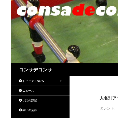
検
コンサデコンサ
索
トピックスNOW
ニュース
人名別ア
小話の部屋
タレント、
戦いの足跡