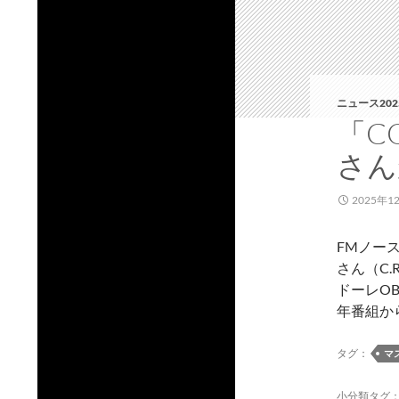
ニュース202
「C
さん
2025年1
FMノース
さん（C.
ドーレO
年番組か
タグ：
マ
小分類タグ