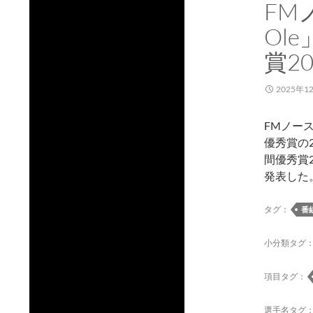
FM
Ol
賞2
2025年1
FMノース
優秀賞の
間優秀賞2
発表した。
タグ：
番
小分類タグ
項目タグ：
選手名タグ