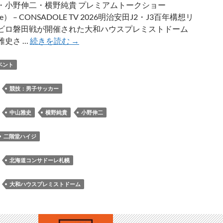
桐
・小野伸二・横野純貴 プレミアムトークショー
耶
be） – CONSADOLE TV 2026明治安田J2・J3百年構想リ
選
ビロ磐田戦が開催された大和ハウスプレミストドーム
手、
2026
雅史さ …
続きを読む
→
コ
明
ン
治
ベント
サ
安
ド
田
：
競技：男子サッカー
ー
J2・
ル
J3
：
中山雅史
横野純貴
小野伸二
ズ
百
が
年
二階堂ハイジ
出
構
演
想
：
北海道コンサドーレ札幌
リ
ー
：
大和ハウスプレミストドーム
グ
ジ
ュ