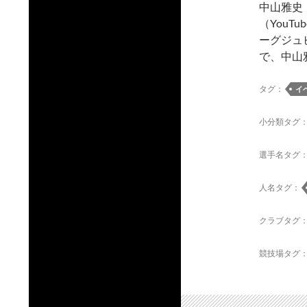
中山雅史
（YouTu
ーグジュ
で、中山
タグ：
イ
小分類タグ
選手名タグ
人名タグ：
クラブタグ
競技場タグ