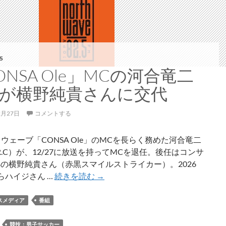
ビ
ロ
磐
田
戦
5
で
ONSA Ole」MCの河合竜二
中
が横野純貴さんに交代
山
雅
2月27日
コメントする
史
さ
ウェーブ「CONSA Ole」のMCを長らく務めた河合竜二
ん、
R.C）が、12/27に放送を持ってMCを退任。後任はコンサ
小
Bの横野純貴さん（赤黒スマイルストライカー）。2026
野
「CONSA
らハイジさん …
続きを読む
→
伸
Ole」
二
MC
スメディア
番組
ONO、
の
横
河
：
競技：男子サッカー