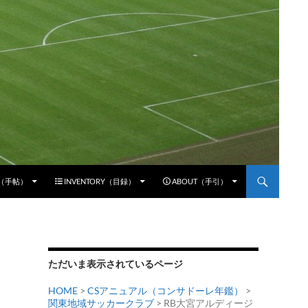
E（手帖）
INVENTORY（目録）
ABOUT（手引）
ただいま表示されているページ
HOME
>
CSアニュアル（コンサドーレ年鑑）
>
関東地域サッカークラブ
>
RB大宮アルディージ