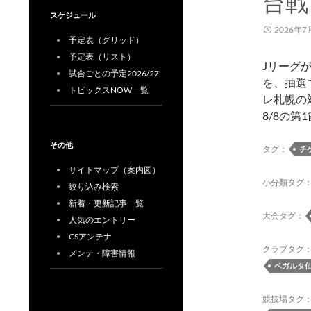
台戦
スケジュール
2026年7
予定表（グリッド）
予定表（リスト）
Jリーグ
試合ごとの予定2026/27
を、抽選
トピックスNOW一覧
レ札幌の
8/8の第
その他
タグ：
チ
サイトマップ（案内図）
小分類タグ
絞り込み検索
新着・更新記事一覧
大会タグ：
人気のエントリー
CSアンテナ
クラブタグ
メンテ・障害情報
ベガルタ
競技場タグ