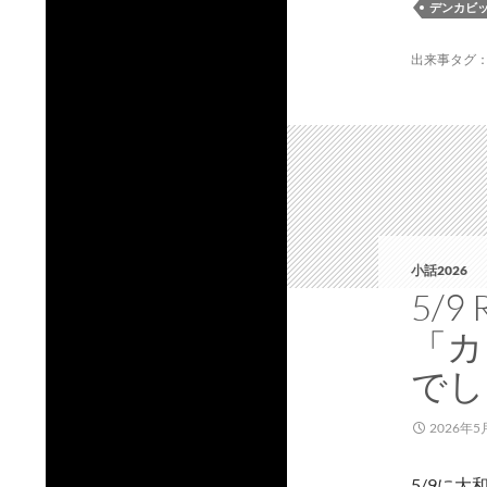
デンカビ
出来事タグ
小話2026
5/
「カ
でし
2026年5
5/9に大