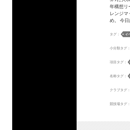
年構想リ
レンジマ
め。 今
タグ：
イ
小分類タグ
項目タグ：
名称タグ：
クラブタグ
競技場タグ