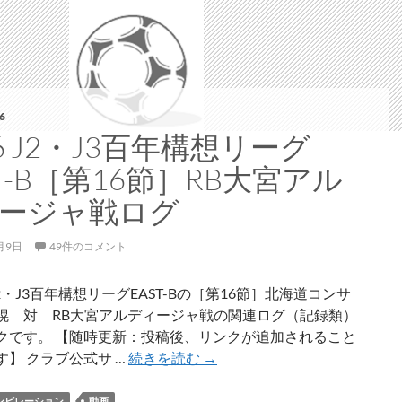
木
C
戦、
ア
ウ
ェ
6
イ
26 J2・J3百年構想リーグ
で
ST-B［第16節］RB大宮アル
8/15
第
ージャ戦ログ
2
節
月9日
49件のコメント
新
潟
 J2・J3百年構想リーグEAST-Bの［第16節］北海道コンサ
戦、
幌 対 RB大宮アルディージャ戦の関連ログ（記録類）
9/13
クです。 【随時更新：投稿後、リンクが追加されること
第
2026
す】 クラブ公式サ …
続きを読む
→
6
J2・
節
J3
ンピレーション
動画