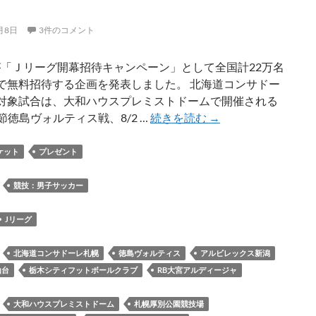
月8日
3件のコメント
が「Ｊリーグ開幕招待キャンペーン」として全国計22万名
で無料招待する企画を発表しました。 北海道コンサドー
対象試合は、大和ハウスプレミストドームで開催される
J
1節徳島ヴォルティス戦、8/2 …
続きを読む
→
リ
ー
ケット
プレゼント
グ
が
：
競技：男子サッカー
「Ｊ
リ
Jリーグ
ー
グ
：
北海道コンサドーレ札幌
徳島ヴォルティス
アルビレックス新潟
開
仙台
栃木シティフットボールクラブ
RB大宮アルディージャ
幕
招
：
大和ハウスプレミストドーム
札幌厚別公園競技場