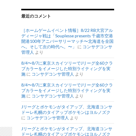
最近のコメント
［ホームゲームイベント情報］8/22 RB大宮アル
ディージャ戦は「Souplesse presents 千歳市空港
開港100年アニバーサリーマッチ〜北海道を全国
へ。そして次の時代へ。〜」
に
コンサデコンサ
管理人
より
8/4〜8/7に東京スカイツリーでJリーグ全60クラ
ブカラーをイメージした特別ライティングを実
施
に
コンサデコンサ管理人
より
8/4〜8/7に東京スカイツリーでJリーグ全60クラ
ブカラーをイメージした特別ライティングを実
施
に
コンサデコンサ管理人
より
Jリーグとポケモンがタイアップ、北海道コンサ
ドーレ札幌のタイアップポケモンはヨルノズク
に
コンサデコンサ管理人
より
Jリーグとポケモンがタイアップ、北海道コンサ
ドーレ札幌のタイアップポケモンはヨルノズク