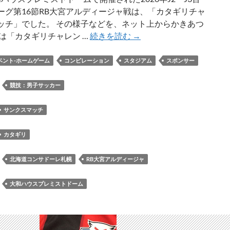
招
ーグ第16節RB大宮アルディージャ戦は、「カタギリチャ
待、
ッチ」でした。 その様子などを、ネット上からかきあつ
コ
5/9
日は「カタギリチャレン …
続きを読む
→
ン
RB
サ
大
ベント-ホームゲーム
コンピレーション
スタジアム
スポンサー
ド
宮
ー
ア
：
競技：男子サッカー
レ
ル
の
デ
サンクスマッチ
対
ィ
象
ー
カタギリ
試
ジ
合
ャ
：
北海道コンサドーレ札幌
RB大宮アルディージャ
は
戦
ホ
は
：
大和ハウスプレミストドーム
ー
「カ
ム
タ
で
ギ
8/8