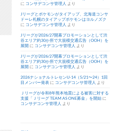
に
コンサデコンサ管理人
より
Jリーグとポケモンがタイアップ、北海道コンサ
ドーレ札幌のタイアップポケモンはヨルノズク
に
コンサデコンサ管理人
より
Jリーグが2026/27開幕プロモーションとして渋
谷エリア約30か所で大規模交通広告（OOH）を
展開
に
コンサデコンサ管理人
より
Jリーグが2026/27開幕プロモーションとして渋
谷エリア約30か所で大規模交通広告（OOH）を
展開
に
コンサデコンサ管理人
より
2026ナショナルトレセンU-14（5/21〜24）1回
目メンバー発表
に
コンサデコンサ管理人
より
Ｊリーグが令和8年熊本地震による被害に対する
支援「Ｊリーグ TEAM AS ONE募金」を開始
に
コンサデコンサ管理人
より