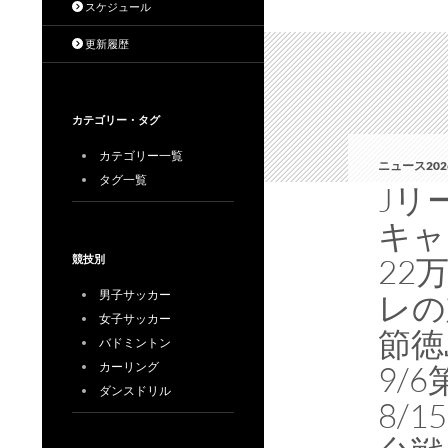
スケジュール
更新履歴
カテゴリー・タグ
カテゴリー一覧
ニュース202
タグ一覧
Jリ
キャ
22
競技別
男子サッカー
レの
女子サッカー
節徳
バドミントン
カーリング
9/
ダンスドリル
8/