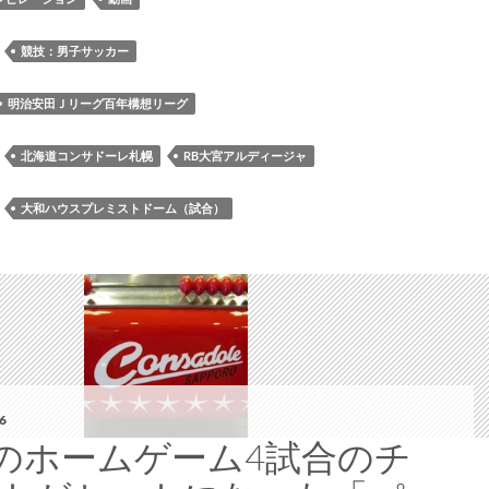
仙
百
台
年
：
競技：男子サッカー
戦
構
想
明治安田Ｊリーグ百年構想リーグ
リ
ー
：
北海道コンサドーレ札幌
RB大宮アルディージャ
グ
EAST-
：
大和ハウスプレミストドーム（試合）
B［第
16
節］
RB
大
宮
ア
ル
6
デ
のホームゲーム4試合のチ
ィ