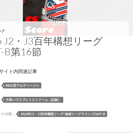
リ
第
チ
1
ャ
節
レ
徳
ン
ック
島
ジ
26 J2・J3百年構想リーグ
戦、
マ
T-B第16節
8/22
ッ
第
チ」
3
で
節
 サイト内関連記事
し
大
た
宮
：
RB大宮アルディージャ
戦、
9/6
：
大和ハウスプレミストドーム（記録）
第
5
ック分類：
2026年J2・J3百年構想リーグ-地域リーグラウンドEAST-B
節
栃