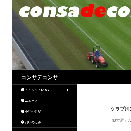
検
コンサデコンサ
索
トピックスNOW
ニュース
クラブ別
小話の部屋
RB大宮ア
戦いの足跡