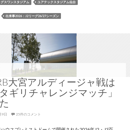
待
ッグスワンスタジアム
ユアテックスタジアム仙台
キ
ャ
：
出来事2026：J2リーグ26/27シーズン
ン
ペ
ー
ン」
と
し
て
全
国
9 RB大宮アルディージャ戦は
計
タギリチャレンジマッチ」
22
万
た
名
を
月9日
25件のコメント
無
料
和ハウスプレミストドームで開催された2026年J2・J3百