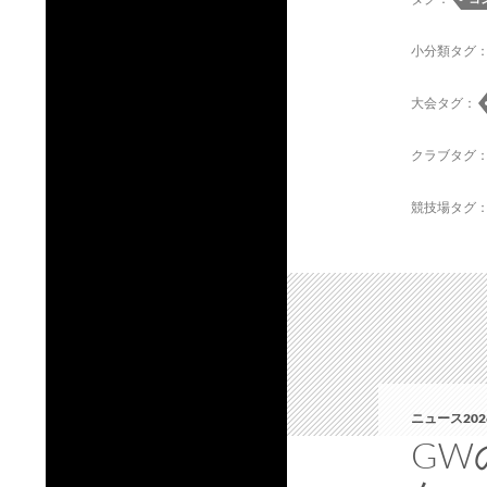
小分類タグ
大会タグ：
クラブタグ
競技場タグ
ニュース202
GW