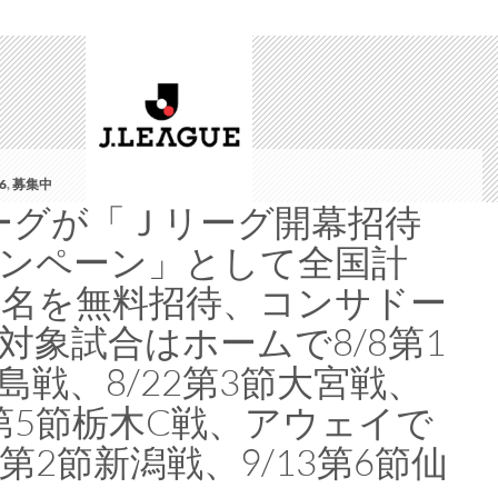
6
,
募集中
ーグが「Ｊリーグ開幕招待
ンペーン」として全国計
万名を無料招待、コンサドー
対象試合はホームで8/8第1
島戦、8/22第3節大宮戦、
6第5節栃木C戦、アウェイで
15第2節新潟戦、9/13第6節仙