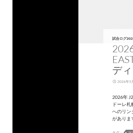
試合ログ202
20
EA
ディ
2026年5
2026年
ドーレ札
へのリン
がありま
タグ：
コ