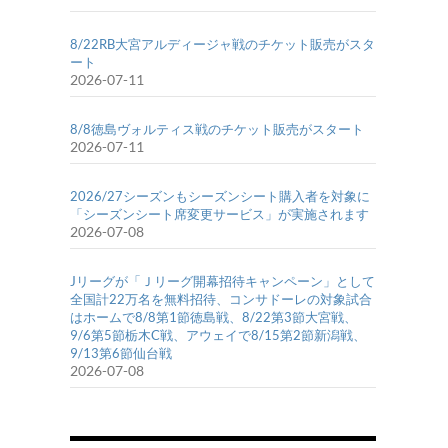
8/22RB大宮アルディージャ戦のチケット販売がスタ
ート
2026-07-11
8/8徳島ヴォルティス戦のチケット販売がスタート
2026-07-11
2026/27シーズンもシーズンシート購入者を対象に
「シーズンシート席変更サービス」が実施されます
2026-07-08
Jリーグが「Ｊリーグ開幕招待キャンペーン」として
全国計22万名を無料招待、コンサドーレの対象試合
はホームで8/8第1節徳島戦、8/22第3節大宮戦、
9/6第5節栃木C戦、アウェイで8/15第2節新潟戦、
9/13第6節仙台戦
2026-07-08