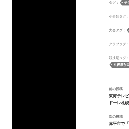
タグ：
チ
小分類タグ
大会タグ：
クラブタグ
競技場タグ
札幌厚別
投
前の投稿
稿
東海テレビ
ドーレ札幌
ナ
ビ
次の投稿
赤平市で「
ゲ