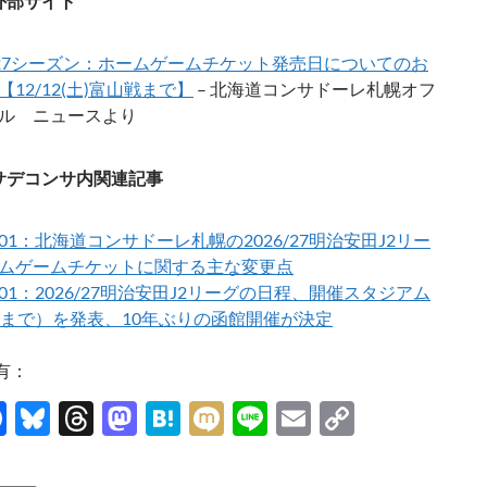
外部サイト
6/27シーズン：ホームゲームチケット発売日についてのお
【12/12(土)富山戦まで】
– 北海道コンサドーレ札幌オフ
ル ニュースより
サデコンサ内関連記事
7/01：北海道コンサドーレ札幌の2026/27明治安田J2リー
ムゲームチケットに関する主な変更点
7/01：2026/27明治安田J2リーグの日程、開催スタジアム
節まで）を発表、10年ぶりの函館開催が決定
有：
F
Bl
T
M
H
M
Li
E
C
ac
u
hr
as
at
ixi
n
m
o