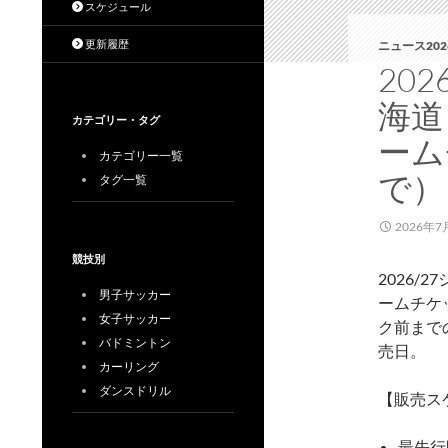
スケジュール
更新履歴
ニュース202
20
海道
カテゴリー・タグ
ーム
カテゴリー一覧
で）
タグ一覧
2026年7
競技別
2026/
男子サッカー
ームチケ
女子サッカー
ク前まで
バドミントン
売日。
カーリング
ダンスドリル
【販売ス
最先行