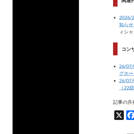
関連
202
知らせ
ィシャ
コン
26/0
グホー
26/0
（22
記事の共
X