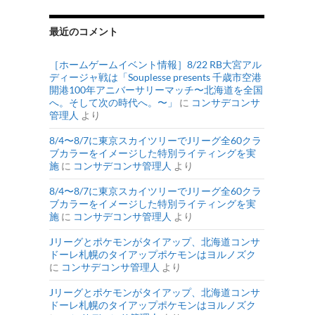
最近のコメント
［ホームゲームイベント情報］8/22 RB大宮アル
ディージャ戦は「Souplesse presents 千歳市空港
開港100年アニバーサリーマッチ〜北海道を全国
へ。そして次の時代へ。〜」
に
コンサデコンサ
管理人
より
8/4〜8/7に東京スカイツリーでJリーグ全60クラ
ブカラーをイメージした特別ライティングを実
施
に
コンサデコンサ管理人
より
8/4〜8/7に東京スカイツリーでJリーグ全60クラ
ブカラーをイメージした特別ライティングを実
施
に
コンサデコンサ管理人
より
Jリーグとポケモンがタイアップ、北海道コンサ
ドーレ札幌のタイアップポケモンはヨルノズク
に
コンサデコンサ管理人
より
Jリーグとポケモンがタイアップ、北海道コンサ
ドーレ札幌のタイアップポケモンはヨルノズク