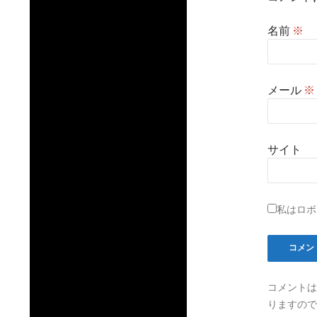
名前
※
メール
※
サイト
私はロボ
コメントは
りますので