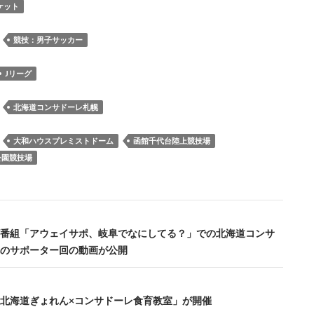
e
es
e
to
e
e
ail
p
ケット
b
k
a
d
n
y
o
y
ds
o
a
Li
：
競技：男子サッカー
o
n
n
Jリーグ
k
k
：
北海道コンサドーレ札幌
：
大和ハウスプレミストドーム
函館千代台陸上競技場
公園競技場
番組「アウェイサポ、岐阜でなにしてる？」での北海道コンサ
のサポーター回の動画が公開
北海道ぎょれん×コンサドーレ食育教室」が開催