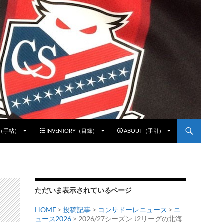
E（手帖）
INVENTORY（目録）
ABOUT（手引）
ただいま表示されているページ
HOME
>
投稿記事
>
コンサドーレニュース
>
ニ
ュース2026
> 2026/27シーズン J2リーグの北海