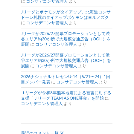
に
コンサデコンサ管理人
より
Jリーグとポケモンがタイアップ、北海道コンサ
ドーレ札幌のタイアップポケモンはヨルノズク
に
コンサデコンサ管理人
より
Jリーグが2026/27開幕プロモーションとして渋
谷エリア約30か所で大規模交通広告（OOH）を
展開
に
コンサデコンサ管理人
より
Jリーグが2026/27開幕プロモーションとして渋
谷エリア約30か所で大規模交通広告（OOH）を
展開
に
コンサデコンサ管理人
より
2026ナショナルトレセンU-14（5/21〜24）1回
目メンバー発表
に
コンサデコンサ管理人
より
Ｊリーグが令和8年熊本地震による被害に対する
支援「Ｊリーグ TEAM AS ONE募金」を開始
に
コンサデコンサ管理人
より
最近のコメント一覧 50