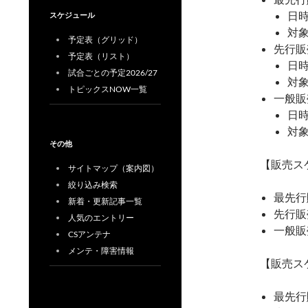
日時
スケジュール
対象
予定表（グリッド）
先行販
予定表（リスト）
日時
試合ごとの予定2026/27
対
トピックスNOW一覧
一般販
日時
対
その他
【販売ス
サイトマップ（案内図）
絞り込み検索
最先行
新着・更新記事一覧
先行販
人気のエントリー
一般販
CSアンテナ
メンテ・障害情報
【販売ス
最先行