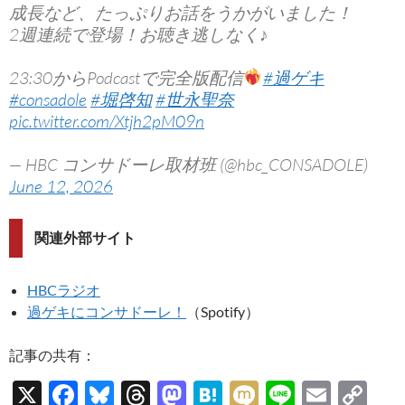
成長など、たっぷりお話をうかがいました！
2週連続で登場！お聴き逃しなく♪
23:30からPodcastで完全版配信
#過ゲキ
#consadole
#堀啓知
#世永聖奈
pic.twitter.com/Xtjh2pM09n
— HBC コンサドーレ取材班 (@hbc_CONSADOLE)
June 12, 2026
関連外部サイト
HBCラジオ
過ゲキにコンサドーレ！
（Spotify）
記事の共有：
X
F
Bl
T
M
H
M
Li
E
C