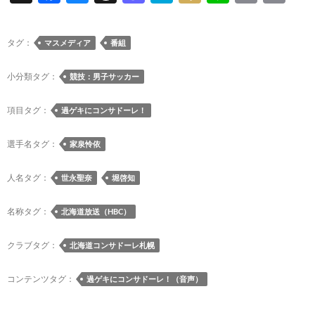
ac
u
hr
as
at
ixi
n
m
o
e
es
e
to
e
e
ail
p
タグ：
マスメディア
番組
b
k
a
d
n
y
o
y
ds
o
a
Li
小分類タグ：
競技：男子サッカー
o
n
n
項目タグ：
過ゲキにコンサドーレ！
k
k
選手名タグ：
家泉怜依
人名タグ：
世永聖奈
堀啓知
名称タグ：
北海道放送（HBC）
クラブタグ：
北海道コンサドーレ札幌
コンテンツタグ：
過ゲキにコンサドーレ！（音声）