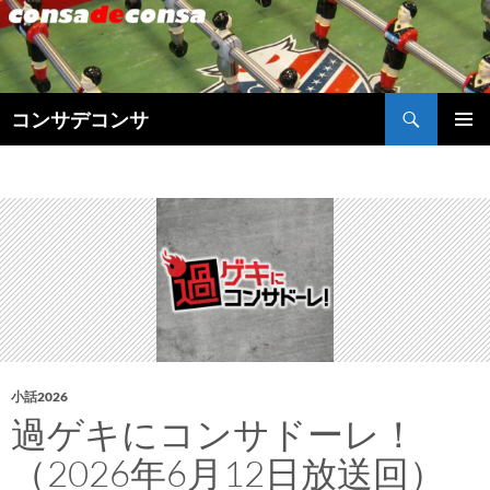
検
コンサデコンサ
索
コ
メインメ
ン
ニュー
テ
ン
ツ
へ
ス
キ
ッ
プ
小話2026
過ゲキにコンサドーレ！
（2026年6月12日放送回）