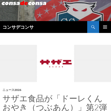
検
コンサデコンサ
索
コ
メインメ
ン
ニュー
テ
ン
ツ
へ
ス
キ
ッ
プ
ニュース2026
サザエ食品が「ドーレくん
おやき（つぶあん）」第2弾