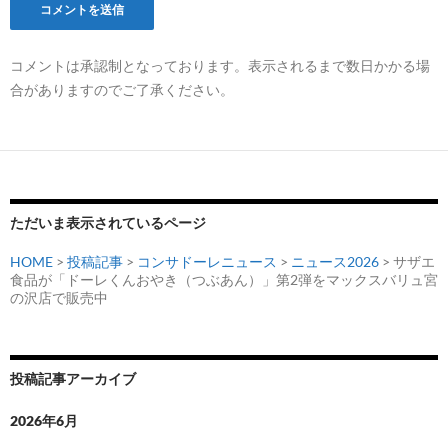
コメントは承認制となっております。表示されるまで数日かかる場
合がありますのでご了承ください。
ただいま表示されているページ
HOME
>
投稿記事
>
コンサドーレニュース
>
ニュース2026
> サザエ
食品が「ドーレくんおやき（つぶあん）」第2弾をマックスバリュ宮
の沢店で販売中
投稿記事アーカイブ
2026年6月