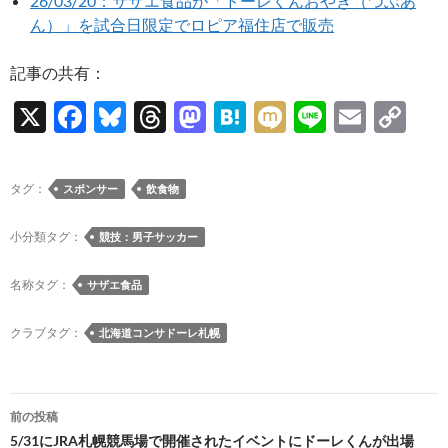
26/03/20：サザエ食品が「ドーレくんおやき（つぶあ
ん）」を試合日限定でロピア福住店で販売
記事の共有：
X
F
Bl
T
M
H
M
Li
E
C
ac
u
hr
as
at
ixi
n
m
o
e
es
e
to
e
e
ail
p
タグ：
スポンサー
飲食物
b
k
a
d
n
y
o
y
ds
o
a
Li
小分類タグ：
競技：男子サッカー
o
n
n
名称タグ：
サザエ食品
k
k
クラブタグ：
北海道コンサドーレ札幌
投
前の投稿
稿
5/31にJRA札幌競馬場で開催されたイベントにドーレくんが出場