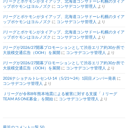
Jリーグとポケモンがタイアップ、北海道コンサドーレ札幌のタイア
ップポケモンはヨルノズク
に
コンサデコンサ管理人
より
Jリーグとポケモンがタイアップ、北海道コンサドーレ札幌のタイア
ップポケモンはヨルノズク
に
コンサデコンサ管理人
より
Jリーグとポケモンがタイアップ、北海道コンサドーレ札幌のタイア
ップポケモンはヨルノズク
に
コンサデコンサ管理人
より
Jリーグが2026/27開幕プロモーションとして渋谷エリア約30か所で
大規模交通広告（OOH）を展開
に
コンサデコンサ管理人
より
Jリーグが2026/27開幕プロモーションとして渋谷エリア約30か所で
大規模交通広告（OOH）を展開
に
コンサデコンサ管理人
より
2026ナショナルトレセンU-14（5/21〜24）1回目メンバー発表
に
コンサデコンサ管理人
より
Ｊリーグが令和8年熊本地震による被害に対する支援「Ｊリーグ
TEAM AS ONE募金」を開始
に
コンサデコンサ管理人
より
最近のコメント一覧 50