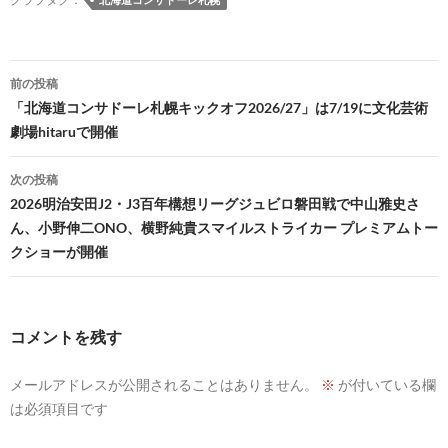
投
前の投稿
稿
「北海道コンサドーレ札幌キックオフ2026/27」は7/19に文化芸術
劇場hitaruで開催
ナ
ビ
次の投稿
2026明治安田J2・J3百年構想リーグジュビロ磐田戦で中山雅史さ
ゲ
ん、小野伸二ONO、横野純貴スマイルストライカー プレミアムトー
ー
クショーが開催
シ
ョ
コメントを残す
ン
メールアドレスが公開されることはありません。
※
が付いている欄
は必須項目です