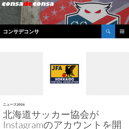
検
コンサデコンサ
索
コ
メインメ
ン
ニュー
テ
ン
ツ
へ
ス
キ
ッ
プ
ニュース2026
北海道サッカー協会が
Instagramのアカウントを開