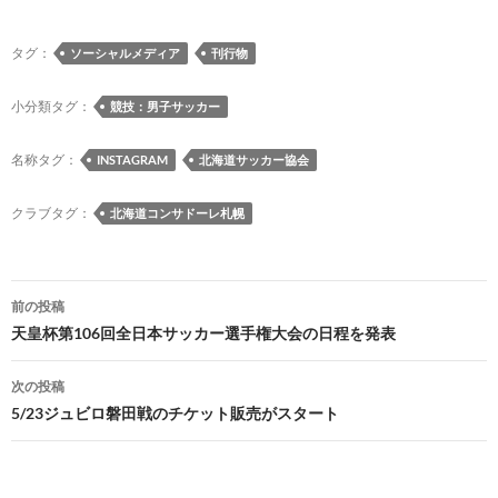
ac
u
hr
as
at
ixi
n
m
o
e
es
e
to
e
e
ail
p
タグ：
ソーシャルメディア
刊行物
b
k
a
d
n
y
o
y
ds
o
a
Li
小分類タグ：
競技：男子サッカー
o
n
n
名称タグ：
INSTAGRAM
北海道サッカー協会
k
k
クラブタグ：
北海道コンサドーレ札幌
投
前の投稿
稿
天皇杯第106回全日本サッカー選手権大会の日程を発表
ナ
次の投稿
ビ
5/23ジュビロ磐田戦のチケット販売がスタート
ゲ
ー