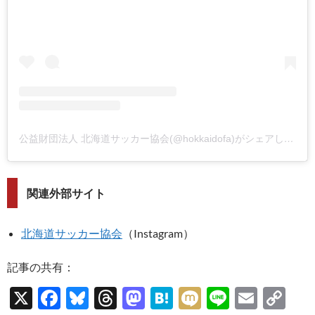
公益財団法人 北海道サッカー協会(@hokkaidofa)がシェアした投稿
関連外部サイト
北海道サッカー協会
（Instagram）
記事の共有：
X
F
Bl
T
M
H
M
Li
E
C