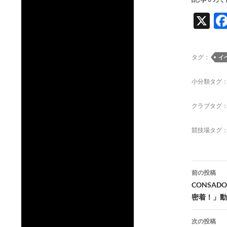
X
タグ：
イ
小分類タグ
クラブタグ
競技場タグ
投
前の投稿
稿
CONSA
密着！」動
ナ
ビ
次の投稿