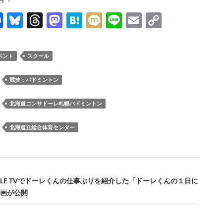
F
Bl
T
M
H
M
Li
E
C
ac
u
hr
as
at
ixi
n
m
o
e
es
e
to
e
e
ail
p
ベント
スクール
b
k
a
d
n
y
o
y
ds
o
a
Li
：
競技：バドミントン
o
n
n
：
北海道コンサドーレ札幌バドミントン
k
k
：
北海道立総合体育センター
DOLE TVでドーレくんの仕事ぶりを紹介した「ドーレくんの１日に
画が公開