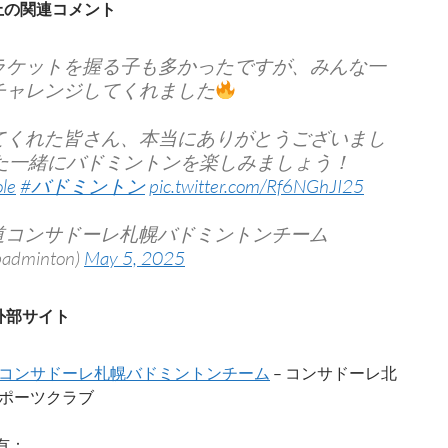
S上の関連コメント
ラケットを握る子も多かったですが、みんな一
チャレンジしてくれました
てくれた皆さん、本当にありがとうございまし
た一緒にバドミントンを楽しみましょう！
le
#バドミントン
pic.twitter.com/Rf6NGhJI25
海道コンサドーレ札幌バドミントンチーム
badminton)
May 5, 2025
外部サイト
コンサドーレ札幌バドミントンチーム
– コンサドーレ北
ポーツクラブ
有：