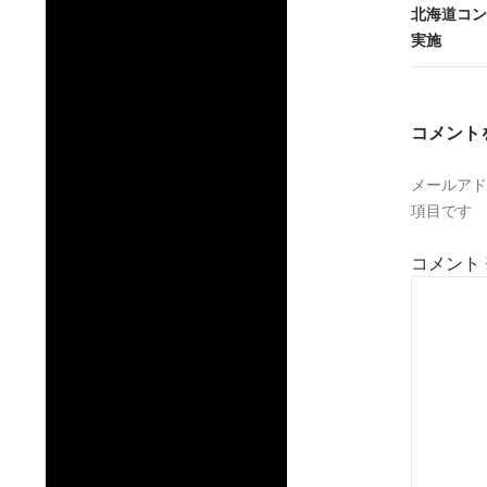
北海道コン
ゲ
実施
ー
シ
コメント
ョ
ン
メールアド
項目です
コメント