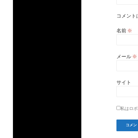
コメント
名前
※
メール
※
サイト
私はロボ