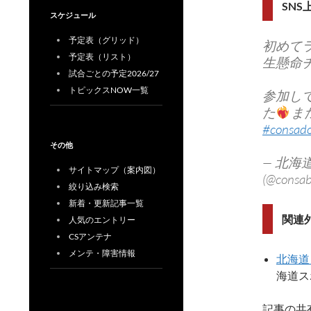
SN
スケジュール
予定表（グリッド）
初めて
予定表（リスト）
生懸命
試合ごとの予定2026/27
トピックスNOW一覧
参加し
た
ま
#consado
その他
— 北
サイトマップ（案内図）
(@consa
絞り込み検索
新着・更新記事一覧
関連
人気のエントリー
CSアンテナ
メンテ・障害情報
北海道
海道ス
記事の共