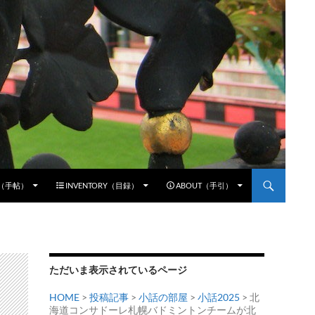
E（手帖）
INVENTORY（目録）
ABOUT（手引）
ただいま表示されているページ
HOME
>
投稿記事
>
小話の部屋
>
小話2025
> 北
海道コンサドーレ札幌バドミントンチームが北