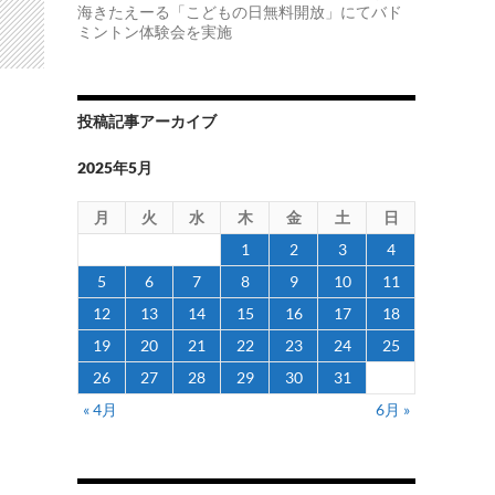
海きたえーる「こどもの日無料開放」にてバド
ミントン体験会を実施
投稿記事アーカイブ
2025年5月
月
火
水
木
金
土
日
1
2
3
4
5
6
7
8
9
10
11
12
13
14
15
16
17
18
19
20
21
22
23
24
25
26
27
28
29
30
31
« 4月
6月 »