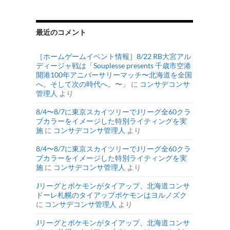
最近のコメント
［ホームゲームイベント情報］8/22 RB大宮アル
ディージャ戦は「Souplesse presents 千歳市空港
開港100年アニバーサリーマッチ〜北海道を全国
へ。そして次の時代へ。〜」
に
コンサデコンサ
管理人
より
8/4〜8/7に東京スカイツリーでJリーグ全60クラ
ブカラーをイメージした特別ライティングを実
施
に
コンサデコンサ管理人
より
8/4〜8/7に東京スカイツリーでJリーグ全60クラ
ブカラーをイメージした特別ライティングを実
施
に
コンサデコンサ管理人
より
Jリーグとポケモンがタイアップ、北海道コンサ
ドーレ札幌のタイアップポケモンはヨルノズク
に
コンサデコンサ管理人
より
Jリーグとポケモンがタイアップ、北海道コンサ