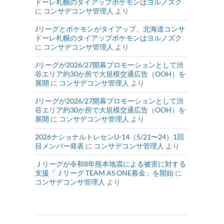
ドーレ札幌のタイアップポケモンはヨルノズク
に
コンサデコンサ管理人
より
Jリーグとポケモンがタイアップ、北海道コンサ
ドーレ札幌のタイアップポケモンはヨルノズク
に
コンサデコンサ管理人
より
Jリーグが2026/27開幕プロモーションとして渋
谷エリア約30か所で大規模交通広告（OOH）を
展開
に
コンサデコンサ管理人
より
Jリーグが2026/27開幕プロモーションとして渋
谷エリア約30か所で大規模交通広告（OOH）を
展開
に
コンサデコンサ管理人
より
2026ナショナルトレセンU-14（5/21〜24）1回
目メンバー発表
に
コンサデコンサ管理人
より
Ｊリーグが令和8年熊本地震による被害に対する
支援「Ｊリーグ TEAM AS ONE募金」を開始
に
コンサデコンサ管理人
より