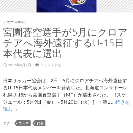
し
ょ
ア
ニュース2025
ク
宮園蒼空選手が5月にクロア
リ
チアへ海外遠征するU-15日
ル
ス
本代表に選出
タ
ン
2025年5月2日
コメントする
ド
の
日本サッカー協会は、2日、5月にクロアチアへ海外遠征す
受
るU-15日本代表メンバーを発表した。北海道コンサドーレ
注
札幌U-15から宮園蒼空選手（MF）が選出された。 ［スケ
販
ジュール：5月9日（金）～5月20日（火）］ ・第1 …
続きを
売
宮
読む
→
が
園
ス
蒼
タグ：
ユース
代表
タ
空