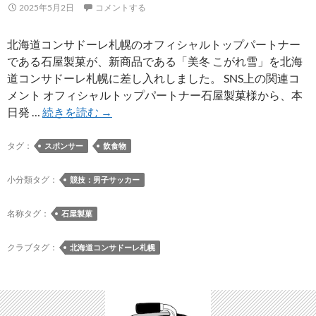
ベ
2025年5月2日
コメントする
ン
ト
北海道コンサドーレ札幌のオフィシャルトップパートナー
に
である石屋製菓が、新商品である「美冬 こがれ雪」を北海
登
道コンサドーレ札幌に差し入れしました。 SNS上の関連コ
場
メント オフィシャルトップパートナー石屋製菓様から、本
石
日発 …
続きを読む
→
屋
製
タグ：
スポンサー
飲食物
菓
が
小分類タグ：
競技：男子サッカー
「美
冬
名称タグ：
石屋製菓
こ
が
クラブタグ：
北海道コンサドーレ札幌
れ
雪」
を
差