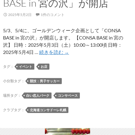
BASE in 宮の沢」が開店
程
が
2025年5月2日
1件のコメント
発
表
5/3、5/4に、ゴールデンウィーク企画として「CONSA
BASE in 宮の沢」が開店します。 【CONSA BASE in 宮の
沢】 日時：2025年5月3日（土）10:00～13:00頃 日時：
5/3、
2025年5月4日 …
続きを読む
→
5/4
に、
タグ：
イベント
お店
ゴ
ー
小分類タグ：
競技：男子サッカー
ル
デ
場所タグ：
白い恋人パーク
コンサベース
ン
ウ
クラブタグ：
北海道コンサドーレ札幌
ィ
ー
ク