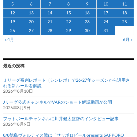
5
6
7
8
9
10
11
15
12
13
14
15
16
17
18
日
本
19
20
21
22
23
24
25
代
26
27
28
29
30
31
表
« 4月
6月 »
に
選
出
最近の投稿
Ｊリーグ審判レポート（シンレポ）で26/27年シーズンから適用さ
れる新ルールを解説
2026年8月10日
Jリーグ公式チャンネルでVARのショート解説動画が公開
2026年8月9日
フットボールチャンネルに川井健太監督のインタビュー記事
2026年8月9日
8/8徳島ヴォルティス戦は「サッポロビールpresents SAPPORO