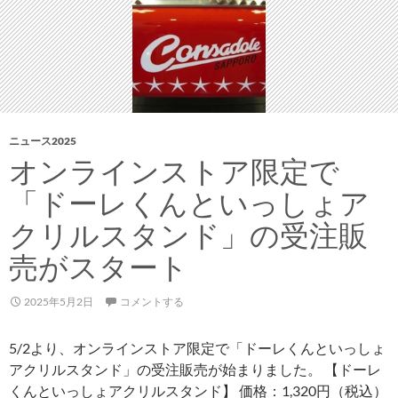
企
画
と
し
て
「CONSA
BASE
ニュース2025
in
オンラインストア限定で
宮
「ドーレくんといっしょア
の
沢」
クリルスタンド」の受注販
が
売がスタート
開
店
2025年5月2日
コメントする
5/2より、オンラインストア限定で「ドーレくんといっしょ
アクリルスタンド」の受注販売が始まりました。 【ドーレ
くんといっしょアクリルスタンド】 価格：1,320円（税込）