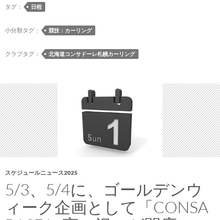
シ
タグ：
日程
ー
ズ
小分類タグ：
競技：カーリング
ン
の
クラブタグ：
北海道コンサドーレ札幌カーリング
「北
海
道
カ
ー
リ
ン
グ
ツ
ア
スケジュールニュース2025
ー
5/3、5/4に、ゴールデンウ
2025」
ィーク企画として「CONSA
の
日