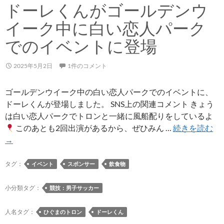
ドーレくんがゴールデンウ
イーク中に白い恋人パーク
でのイベントに登場
2025年5月2日
1件のコメント
ゴールデンウイーク中の白い恋人パークでのイベントに、
ドーレくんが登場しました。 SNS上の関連コメント きょう
は白い恋人パークでトロンと一緒に風船配りをしているよ
ド
このあとも2回出演があるから、ぜひみん …
続きを読む
ー
→
レ
く
タグ：
イベント
スポンサー
飲食物
ん
が
小分類タグ：
競技：男子サッカー
ゴ
ー
人名タグ：
ひぐまのトロン
ドーレくん
ル