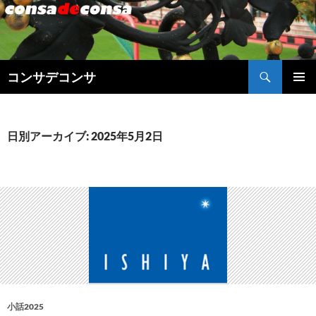
検
コンサデコンサ
索
コ
メインメ
ン
ニュー
テ
ン
日別アーカイブ: 2025年5月2日
ツ
へ
ス
キ
ッ
プ
小話2025