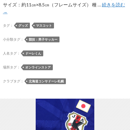
オ
サイズ：約11㎝×8.5㎝（フレームサイズ） 種 …
続きを読む
ン
→
ラ
イ
タグ：
グッズ
マスコット
ン
ス
小分類タグ：
競技：男子サッカー
ト
ア
人名タグ：
ドーレくん
限
定
場所タグ：
オンラインストア
で
「
クラブタグ：
北海道コンサドーレ札幌
ー
レ
く
ん
と
い
っ