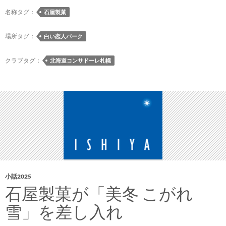
デ
名称タグ：
石屋製菓
ン
ウ
場所タグ：
白い恋人パーク
イ
ー
クラブタグ：
北海道コンサドーレ札幌
ク
中
に
白
い
恋
人
パ
ー
小話2025
ク
石屋製菓が「美冬 こがれ
で
の
雪」を差し入れ
イ