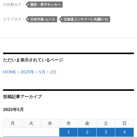
ー
選
小分類タグ：
競技：男子サッカー
ト
手
が
クラブタグ：
日本代表-ユース
北海道コンサドーレ札幌U-15
5
月
に
ク
ロ
ただいま表示されているページ
ア
チ
HOME
>
2025年
>
5月
> 2日
ア
へ
海
投稿記事アーカイブ
外
遠
2025年5月
征
す
月
火
水
木
金
土
日
る
1
2
3
4
U-