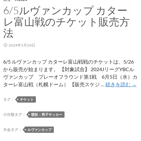
6/5ルヴァンカップ カター
レ富山戦のチケット販売方
法
2024年5月24日
6/5 ルヴァンカップ カターレ富山戦戦のチケットは、5/26
から販売が始まります。 【対象試合】 2024JリーグYBCル
ヴァンカップ プレーオフラウンド第1戦 6月5日（水）カ
6/5
ターレ富山戦（札幌ドーム） 【販売スケジ …
続きを読む
→
ル
ヴ
タグ：
チケット
ァ
ン
小分類タグ：
競技：男子サッカー
カ
ッ
大会タグ：
ルヴァンカップ
プ