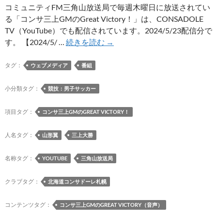
コミュニティFM三角山放送局で毎週木曜日に放送されてい
る「コンサ三上GMのGreat Victory！」は、CONSADOLE
TV（YouTube）でも配信されています。2024/5/23配信分で
コ
す。 【2024/5/ …
続きを読む
→
ン
サ
タグ：
ウェブメディア
番組
三
上
小分類タグ：
競技：男子サッカー
GM
の
項目タグ：
コンサ三上GMのGREAT VICTORY！
Great
Victory！
人名タグ：
山形翼
三上大勝
（2024/5/23）
名称タグ：
YOUTUBE
三角山放送局
クラブタグ：
北海道コンサドーレ札幌
コンテンツタグ：
コンサ三上GMのGREAT VICTORY（音声）