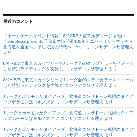
最近のコメント
［ホームゲームイベント情報］8/22 RB大宮アルディージャ戦は
「Souplesse presents 千歳市空港開港100年アニバーサリーマッチ〜
北海道を全国へ。そして次の時代へ。〜」
に
コンサデコンサ管理人
より
8/4〜8/7に東京スカイツリーでJリーグ全60クラブカラーをイメージ
した特別ライティングを実施
に
コンサデコンサ管理人
より
8/4〜8/7に東京スカイツリーでJリーグ全60クラブカラーをイメージ
した特別ライティングを実施
に
コンサデコンサ管理人
より
Jリーグとポケモンがタイアップ、北海道コンサドーレ札幌のタイア
ップポケモンはヨルノズク
に
コンサデコンサ管理人
より
Jリーグとポケモンがタイアップ、北海道コンサドーレ札幌のタイア
ップポケモンはヨルノズク
に
コンサデコンサ管理人
より
Jリーグとポケモンがタイアップ、北海道コンサドーレ札幌のタイア
ップポケモンはヨルノズク
に
コンサデコンサ管理人
より