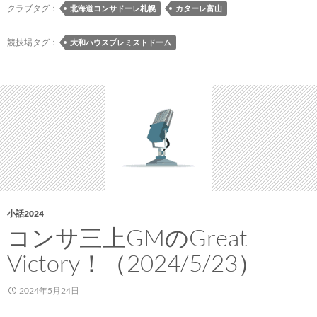
カ
クラブタグ：
北海道コンサドーレ札幌
カターレ富山
タ
ー
競技場タグ：
大和ハウスプレミストドーム
レ
富
山
戦
の
チ
ケ
ッ
ト
販
小話2024
売
コンサ三上GMのGreat
方
Victory！（2024/5/23）
法
2024年5月24日