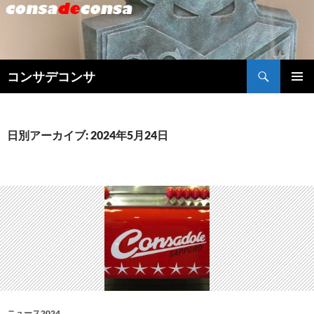
検
コンサデコンサ
索
コ
メインメ
ン
ニュー
テ
ン
日別アーカイブ: 2024年5月24日
ツ
へ
ス
キ
ッ
プ
ニュース2024