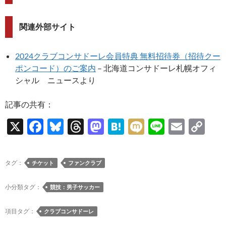
関連外部サイト
2024クラブコンサドーレ会員特典 無料招待券（招待クー
ポンコード）のご案内
– 北海道コンサドーレ札幌オフィ
シャル ニュースより
記事の共有：
X
F
Bl
T
M
H
M
Li
E
C
ac
u
hr
as
at
ixi
n
m
o
e
es
e
to
e
e
ail
p
タグ：
チケット
ファンクラブ
b
k
a
d
n
y
o
y
ds
o
a
Li
小分類タグ：
競技：男子サッカー
o
n
n
項目タグ：
クラブコンサドーレ
k
k