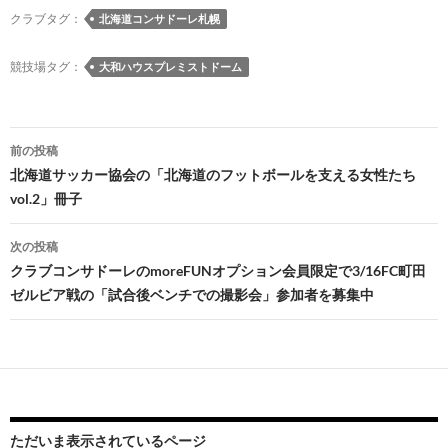
クラブタグ：
北海道コンサドーレ札幌
競技場タグ：
大和ハウスプレミストドーム
投
前の投稿
稿
北海道サッカー協会の「北海道のフットボールを支える女性たち
vol.2」冊子
ナ
ビ
次の投稿
クラブコンサドーレのmoreFUNオプション会員限定で3/16FC町田
ゲ
ゼルビア戦の「試合後ベンチでの撮影会」参加者を募集中
ー
シ
ョ
ン
ただいま表示されているページ