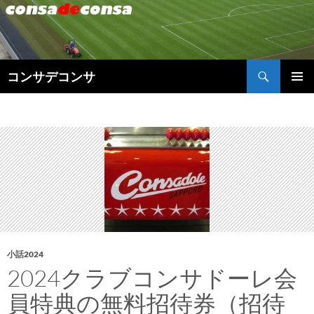
検
コンサデコンサ
索
コ
メインメ
ン
ニュー
テ
ン
ツ
へ
ス
キ
ッ
プ
小話2024
2024クラブコンサドーレ会
員特典の無料招待券（招待