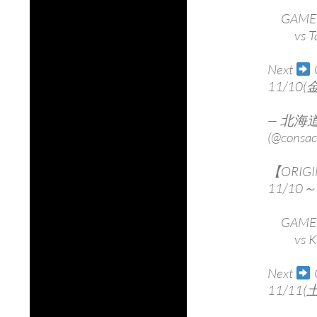
GAME 
vs Ta
Next
11/10(金
— 北
(@consac
【ORIGI
11/10～
GAME 
vs Ko
Next
11/11(土