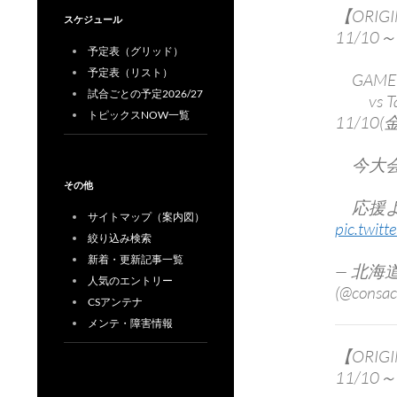
【ORIGI
スケジュール
11/10～
予定表（グリッド）
予定表（リスト）
GAME 
試合ごとの予定2026/27
vs Ta
トピックスNOW一覧
11/10(金
今大会
その他
応援よ
サイトマップ（案内図）
pic.twit
絞り込み検索
新着・更新記事一覧
— 北
人気のエントリー
(@consac
CSアンテナ
メンテ・障害情報
【ORIGI
11/10～