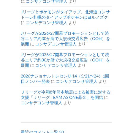
に
コンサデコンサ管理人
より
Jリーグとポケモンがタイアップ、北海道コンサ
ドーレ札幌のタイアップポケモンはヨルノズク
に
コンサデコンサ管理人
より
Jリーグが2026/27開幕プロモーションとして渋
谷エリア約30か所で大規模交通広告（OOH）を
展開
に
コンサデコンサ管理人
より
Jリーグが2026/27開幕プロモーションとして渋
谷エリア約30か所で大規模交通広告（OOH）を
展開
に
コンサデコンサ管理人
より
2026ナショナルトレセンU-14（5/21〜24）1回
目メンバー発表
に
コンサデコンサ管理人
より
Ｊリーグが令和8年熊本地震による被害に対する
支援「Ｊリーグ TEAM AS ONE募金」を開始
に
コンサデコンサ管理人
より
最近のコメント一覧 50