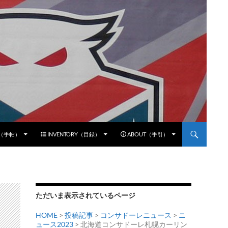
E（手帖）
INVENTORY（目録）
ABOUT（手引）
ただいま表示されているページ
HOME
>
投稿記事
>
コンサドーレニュース
>
ニ
ュース2023
> 北海道コンサドーレ札幌カーリン