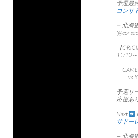
予選最
コンサ
— 北
(@consac
【ORIGI
11/10～
GAME 
vs Ki
予選リ
応援あ
Next
P
サドー
— 北