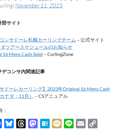
urling)
November 11, 2023
外部サイト
コンサドーレ札幌カーリングチーム
– 公式サイト
ナダツアースケジュールのお知らせ
al 16 Mens Cash Spiel
– CurlingZone
サデコンサ内関連記事
ドーレカーリング】2023年Original 16 Mens Cash
l（カナダ；11月）
– CSアニュアル
有：
F
Bl
T
M
H
M
Li
E
C
ac
u
hr
as
at
ixi
n
m
o