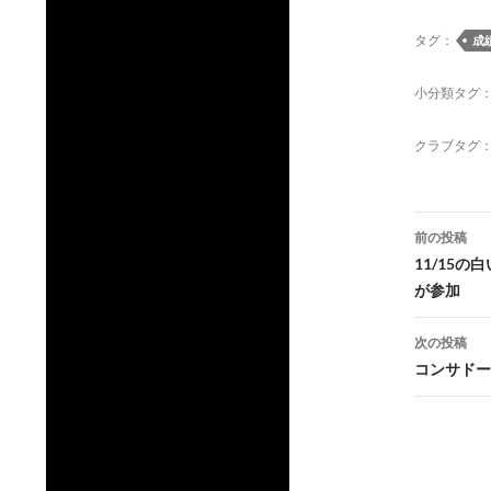
タグ：
成
小分類タグ
クラブタグ
投
前の投稿
稿
11/15
が参加
ナ
ビ
次の投稿
コンサドー
ゲ
ー
シ