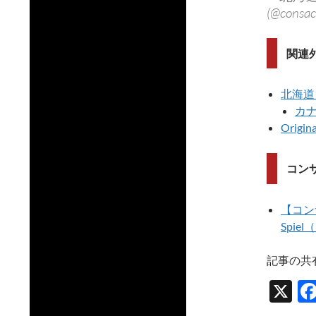
(@consac
関連
北海道
カ
Origin
コン
【コンサ
Spie
記事の共
X