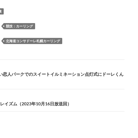
e
es
e
to
e
e
ail
p
績
b
k
a
d
n
y
o
y
ds
o
a
Li
：
競技：カーリング
o
n
n
：
北海道コンサドーレ札幌カーリング
k
k
の白い恋人パークでのスイートイルミネーション点灯式にドーレくん
レイズム（2023年10月16日放送回）