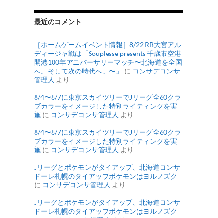
最近のコメント
［ホームゲームイベント情報］8/22 RB大宮アル
ディージャ戦は「Souplesse presents 千歳市空港
開港100年アニバーサリーマッチ〜北海道を全国
へ。そして次の時代へ。〜」
に
コンサデコンサ
管理人
より
8/4〜8/7に東京スカイツリーでJリーグ全60クラ
ブカラーをイメージした特別ライティングを実
施
に
コンサデコンサ管理人
より
8/4〜8/7に東京スカイツリーでJリーグ全60クラ
ブカラーをイメージした特別ライティングを実
施
に
コンサデコンサ管理人
より
Jリーグとポケモンがタイアップ、北海道コンサ
ドーレ札幌のタイアップポケモンはヨルノズク
に
コンサデコンサ管理人
より
Jリーグとポケモンがタイアップ、北海道コンサ
ドーレ札幌のタイアップポケモンはヨルノズク