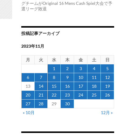
グチームがOriginal 16 Mens Cash Spiel大会で予
選リーグ敗退
投稿記事アーカイブ
2023年11月
月
火
水
木
金
土
日
1
2
3
4
5
6
7
8
9
10
11
12
13
14
15
16
17
18
19
20
21
22
23
24
25
26
27
28
29
30
« 10月
12月 »