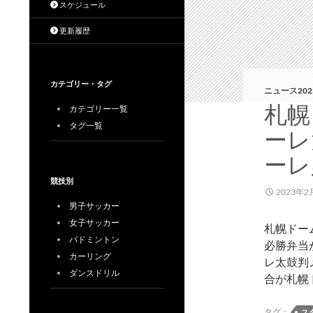
スケジュール
更新履歴
カテゴリー・タグ
ニュース202
札幌
カテゴリー一覧
タグ一覧
ーレ
ーレ
競技別
2023年2
男子サッカー
女子サッカー
札幌ドー
バドミントン
必勝弁当
カーリング
レ太鼓判
ダンスドリル
合が札幌
タグ：
ス