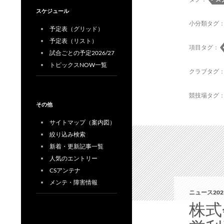
スケジュール
小分類タグ
予定表（グリッド）
予定表（リスト）
項目タグ：
試合ごとの予定2026/27
トピックスNOW一覧
クラブタグ
競技場タグ
その他
サイトマップ（案内図）
絞り込み検索
新着・更新記事一覧
人気のエントリー
CSアンテナ
メンテ・障害情報
ニュース202
株式