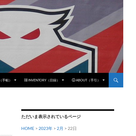
E（手帖）
INVENTORY（目録）
ABOUT（手引）
ただいま表示されているページ
HOME
>
2023年
>
2月
> 22日