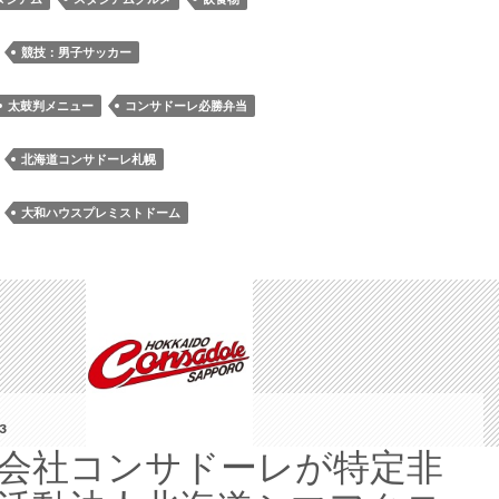
ー
ム
：
競技：男子サッカー
の
2023
太鼓判メニュー
コンサドーレ必勝弁当
年
コ
：
北海道コンサドーレ札幌
ン
サ
：
大和ハウスプレミストドーム
ド
ー
レ
太
鼓
判
メ
ニ
3
ュ
会社コンサドーレが特定非
ー