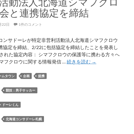
活動法人北海道シマフクロ
と
コ
会と連携協定を締結
ン
サ
月22日
1件のコメント
ド
ー
コンサドーレが特定非営利活動法人北海道シマフクロウ
レ
携協定を締結、2/22に包括協定を締結したことを発表し
必
表された協定内容： シマフクロウの保護等に携わる方々へ
勝
株
シマフクロウに関する情報発信 …
続きを読む
→
弁
式
当
会
ームタウン
企画
提携
社
コ
：
競技：男子サッカー
ン
サ
ドーレくん
ド
ー
：
北海道コンサドーレ札幌
レ
が