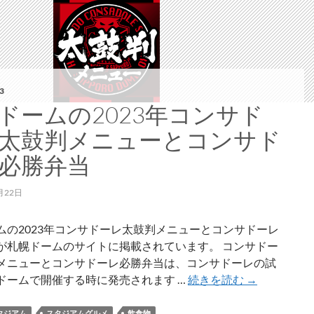
3
ドームの2023年コンサド
太鼓判メニューとコンサド
必勝弁当
月22日
ムの2023年コンサドーレ太鼓判メニューとコンサドーレ
が札幌ドームのサイトに掲載されています。 コンサドー
メニューとコンサドーレ必勝弁当は、コンサドーレの試
札
ドームで開催する時に発売されます …
続きを読む
→
幌
ド
タジアム
スタジアムグルメ
飲食物