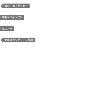
の
ッ
：
競技：男子サッカー
会
セ
と
ル
赤黒マイイレブン
連
神
携
戸
なんドラ
協
戦
定
で
：
北海道コンサドーレ札幌
を
「赤
締
黒
結
マ
イ
イ
レ
ブ
ン」
開
催