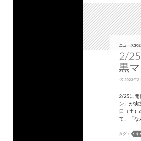
ニュース202
2/
黒マ
2023年2
2/25
ン」が実
日（土）
て、「な
タグ：
キ