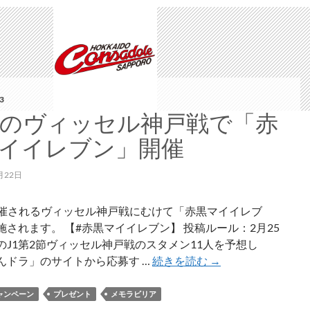
特
定
非
営
利
活
3
動
25のヴィッセル神戸戦で「赤
法
イイレブン」開催
人
北
月22日
海
道
に開催されるヴィッセル神戸戦にむけて「赤黒マイイレブ
シ
施されます。 【#赤黒マイイレブン】 投稿ルール：2月25
マ
のJ1第2節ヴィッセル神戸戦のスタメン11人を予想し
フ
2/25
んドラ」のサイトから応募す …
続きを読む
→
ク
の
ロ
ヴ
ャンペーン
プレゼント
メモラビリア
ウ
ィ