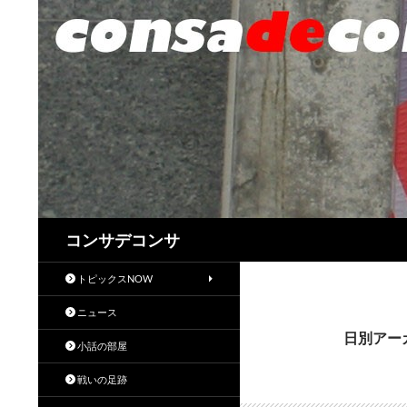
検
コンサデコンサ
索
トピックスNOW
ニュース
日別アーカ
小話の部屋
戦いの足跡