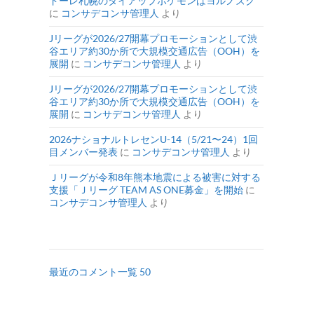
ドーレ札幌のタイアップポケモンはヨルノズク
に
コンサデコンサ管理人
より
Jリーグが2026/27開幕プロモーションとして渋
谷エリア約30か所で大規模交通広告（OOH）を
展開
に
コンサデコンサ管理人
より
Jリーグが2026/27開幕プロモーションとして渋
谷エリア約30か所で大規模交通広告（OOH）を
展開
に
コンサデコンサ管理人
より
2026ナショナルトレセンU-14（5/21〜24）1回
目メンバー発表
に
コンサデコンサ管理人
より
Ｊリーグが令和8年熊本地震による被害に対する
支援「Ｊリーグ TEAM AS ONE募金」を開始
に
コンサデコンサ管理人
より
最近のコメント一覧 50