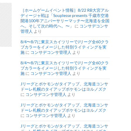
［ホームゲームイベント情報］8/22 RB大宮アル
ディージャ戦は「Souplesse presents 千歳市空港
開港100年アニバーサリーマッチ〜北海道を全国
へ。そして次の時代へ。〜」
に
コンサデコンサ
管理人
より
8/4〜8/7に東京スカイツリーでJリーグ全60クラ
ブカラーをイメージした特別ライティングを実
施
に
コンサデコンサ管理人
より
8/4〜8/7に東京スカイツリーでJリーグ全60クラ
ブカラーをイメージした特別ライティングを実
施
に
コンサデコンサ管理人
より
Jリーグとポケモンがタイアップ、北海道コンサ
ドーレ札幌のタイアップポケモンはヨルノズク
に
コンサデコンサ管理人
より
Jリーグとポケモンがタイアップ、北海道コンサ
ドーレ札幌のタイアップポケモンはヨルノズク
に
コンサデコンサ管理人
より
Jリーグとポケモンがタイアップ、北海道コンサ