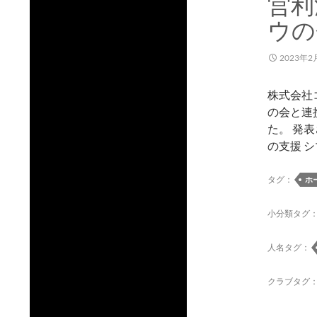
営利
ウの
2023年2
株式会社
の会と連
た。 発
の支援 
タグ：
ホ
小分類タグ
人名タグ：
クラブタグ