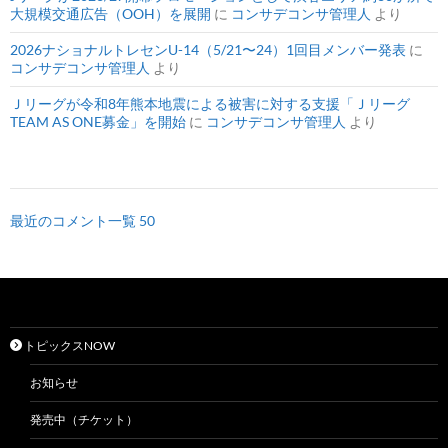
大規模交通広告（OOH）を展開
に
コンサデコンサ管理人
より
2026ナショナルトレセンU-14（5/21〜24）1回目メンバー発表
に
コンサデコンサ管理人
より
Ｊリーグが令和8年熊本地震による被害に対する支援「Ｊリーグ
TEAM AS ONE募金」を開始
に
コンサデコンサ管理人
より
最近のコメント一覧 50
トピックスNOW
お知らせ
発売中（チケット）