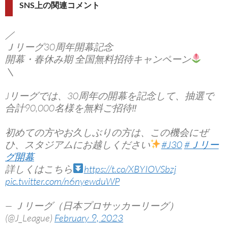
SNS上の関連コメント
／
Ｊリーグ30周年開幕記念
開幕・春休み期 全国無料招待キャンペーン
＼
Jリーグでは、30周年の開幕を記念して、抽選で
合計90,000名様を無料ご招待‼
初めての方やお久しぶりの方は、この機会にぜ
ひ、スタジアムにお越しください
#J30
#Ｊリー
グ開幕
詳しくはこちら
https://t.co/XBYIOVSbzj
pic.twitter.com/n6nyewduWP
— Ｊリーグ（日本プロサッカーリーグ）
(@J_League)
February 9, 2023