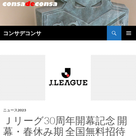
検
コンサデコンサ
索
コ
メインメ
ン
ニュー
テ
ン
ツ
へ
ス
キ
ッ
プ
ニュース2023
Ｊリーグ30周年開幕記念 開
幕・春休み期 全国無料招待