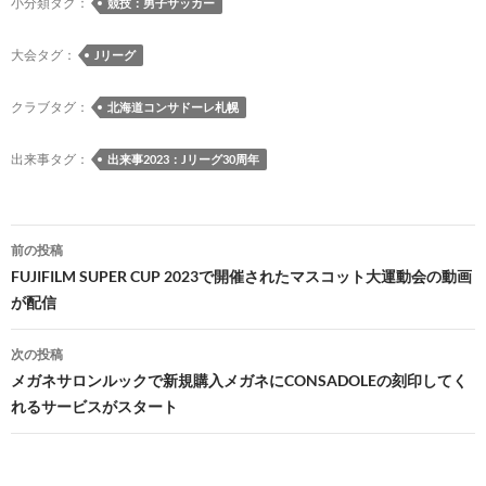
o
y
ds
o
a
Li
小分類タグ：
競技：男子サッカー
o
n
n
大会タグ：
Jリーグ
k
k
クラブタグ：
北海道コンサドーレ札幌
出来事タグ：
出来事2023：Jリーグ30周年
投
前の投稿
稿
FUJIFILM SUPER CUP 2023で開催されたマスコット大運動会の動画
が配信
ナ
ビ
次の投稿
メガネサロンルックで新規購入メガネにCONSADOLEの刻印してく
ゲ
れるサービスがスタート
ー
シ