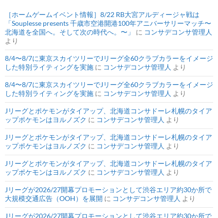
［ホームゲームイベント情報］8/22 RB大宮アルディージャ戦は
「Souplesse presents 千歳市空港開港100年アニバーサリーマッチ〜
北海道を全国へ。そして次の時代へ。〜」
に
コンサデコンサ管理人
より
8/4〜8/7に東京スカイツリーでJリーグ全60クラブカラーをイメージ
した特別ライティングを実施
に
コンサデコンサ管理人
より
8/4〜8/7に東京スカイツリーでJリーグ全60クラブカラーをイメージ
した特別ライティングを実施
に
コンサデコンサ管理人
より
Jリーグとポケモンがタイアップ、北海道コンサドーレ札幌のタイア
ップポケモンはヨルノズク
に
コンサデコンサ管理人
より
Jリーグとポケモンがタイアップ、北海道コンサドーレ札幌のタイア
ップポケモンはヨルノズク
に
コンサデコンサ管理人
より
Jリーグとポケモンがタイアップ、北海道コンサドーレ札幌のタイア
ップポケモンはヨルノズク
に
コンサデコンサ管理人
より
Jリーグが2026/27開幕プロモーションとして渋谷エリア約30か所で
大規模交通広告（OOH）を展開
に
コンサデコンサ管理人
より
Jリーグが2026/27開幕プロモーションとして渋谷エリア約30か所で