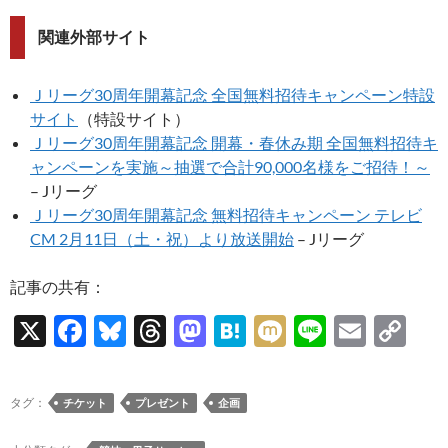
関連外部サイト
Ｊリーグ30周年開幕記念 全国無料招待キャンペーン特設
サイト
（特設サイト）
Ｊリーグ30周年開幕記念 開幕・春休み期 全国無料招待キ
ャンペーンを実施～抽選で合計90,000名様をご招待！～
– Jリーグ
Ｊリーグ30周年開幕記念 無料招待キャンペーン テレビ
CM 2月11日（土・祝）より放送開始
– Jリーグ
記事の共有：
X
F
Bl
T
M
H
M
Li
E
C
ac
u
hr
as
at
ixi
n
m
o
e
es
e
to
e
e
ail
p
タグ：
チケット
プレゼント
企画
b
k
a
d
n
y