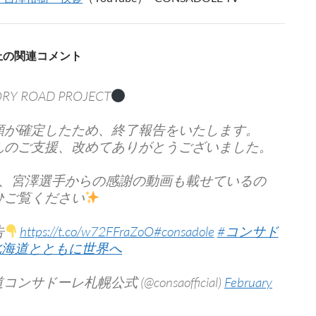
S上の関連コメント
ORY ROAD PROJECT
額が確定したため、終了報告をいたします。
んのご支援、改めてありがとうございました。
M、宮澤選手からの感謝の動画も載せているの
ひご覧ください
告
https://t.co/w72FFraZoO
#consadole
#コンサド
北海道とともに世界へ
コンサドーレ札幌公式 (@consaofficial)
February