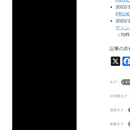
2022/
PRO
2022/
ディング
（70
記事の共
X
タグ：
ク
小分類タグ
項目タグ：
名称タグ：