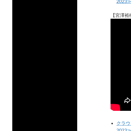
202
【宮澤裕
クラウド
202