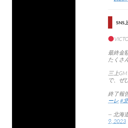
SN
VICT
最終金
たくさ
三上G
で、ぜ
終了報
ーレ
#
— 北海道
9, 2023