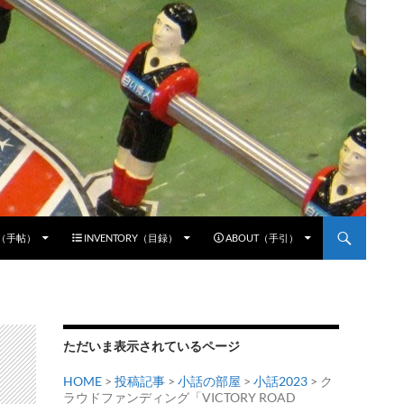
E（手帖）
INVENTORY（目録）
ABOUT（手引）
ただいま表示されているページ
HOME
>
投稿記事
>
小話の部屋
>
小話2023
> ク
ラウドファンディング「VICTORY ROAD