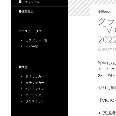
スケジュール
更新履歴
小話2023
クラ
「VI
カテゴリー・タグ
20
カテゴリー一覧
タグ一覧
2023年2
昨年11
競技別
としたクラウ
23」の
男子サッカー
女子サッカー
1/31
バドミントン
カーリング
【VICTOR
ダンスドリル
支援総額