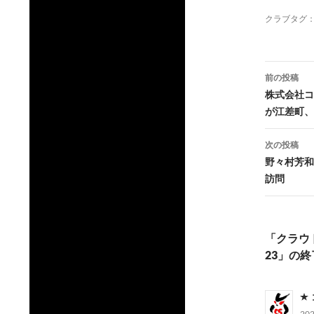
クラブタグ
投
前の投稿
稿
株式会社コ
が江差町、
ナ
ビ
次の投稿
野々村芳和
ゲ
訪問
ー
シ
「クラウドフ
ョ
23」の
ン
20