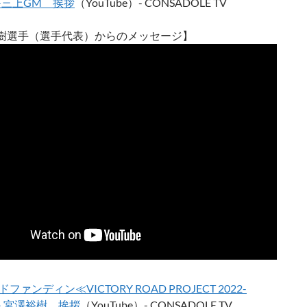
3≫三上GM 挨拶
（YouTube）- CONSADOLE TV
樹選手（選手代表）からのメッセージ】
ファンディン≪VICTORY ROAD PROJECT 2022-
3≫ 宮澤裕樹 挨拶
（YouTube）- CONSADOLE TV