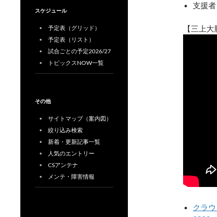
支援者
スケジュール
【三上大
予定表（グリッド）
予定表（リスト）
試合ごとの予定2026/27
トピックスNOW一覧
その他
サイトマップ（案内図）
絞り込み検索
新着・更新記事一覧
人気のエントリー
CSアンテナ
メンテ・障害情報
クラウド