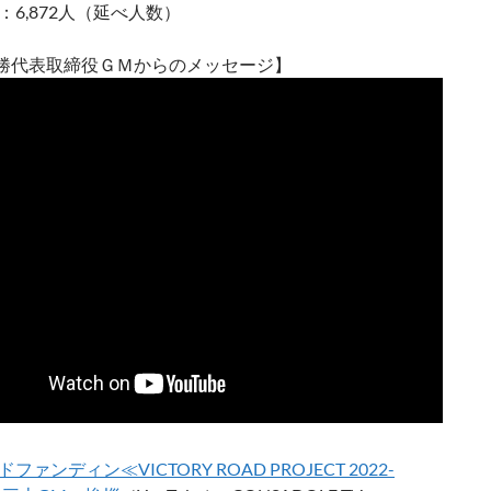
：6,872人（延べ人数）
勝代表取締役ＧＭからのメッセージ】
ファンディン≪VICTORY ROAD PROJECT 2022-