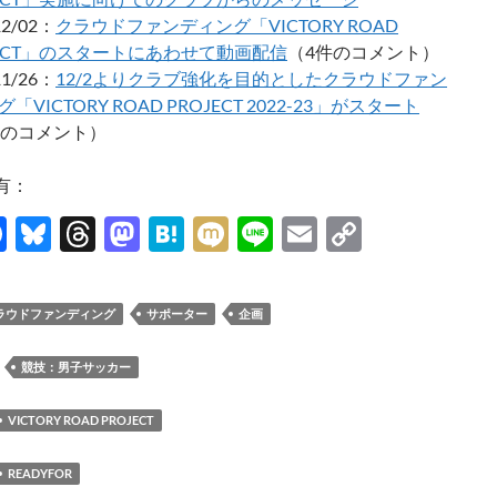
12/02：
クラウドファンディング「VICTORY ROAD
JECT」のスタートにあわせて動画配信
（4件のコメント）
11/26：
12/2よりクラブ強化を目的としたクラウドファン
「VICTORY ROAD PROJECT 2022-23」がスタート
件のコメント）
有：
F
Bl
T
M
H
M
Li
E
C
ac
u
hr
as
at
ixi
n
m
o
e
es
e
to
e
e
ail
p
ラウドファンディング
サポーター
企画
b
k
a
d
n
y
o
y
ds
o
a
Li
：
競技：男子サッカー
o
n
n
VICTORY ROAD PROJECT
k
k
READYFOR