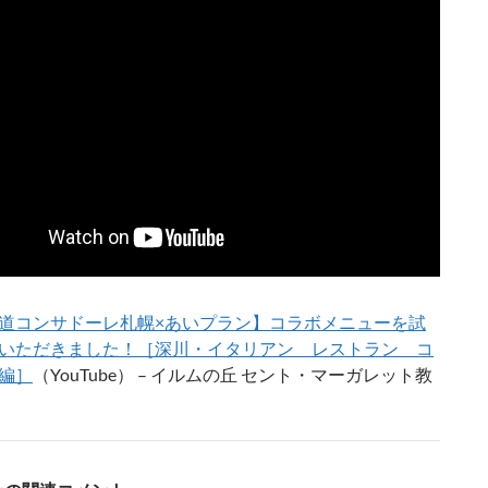
道コンサドーレ札幌×あいプラン】コラボメニューを試
いただきました！［深川・イタリアン レストラン コ
編］
（YouTube） – イルムの丘 セント・マーガレット教