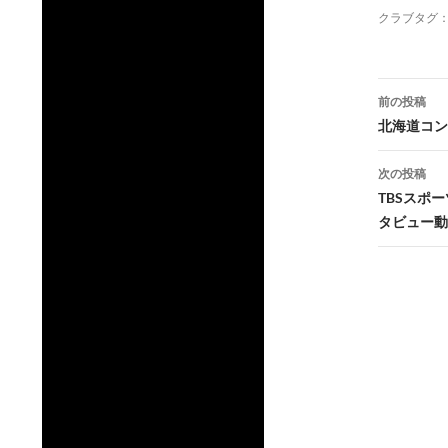
クラブタグ
投
前の投稿
稿
北海道コン
ナ
次の投稿
ビ
TBSスポ
タビュー動
ゲ
ー
シ
ョ
ン