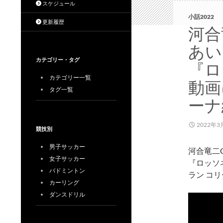
スケジュール
小話2022
更新履歴
河合
あい
カテゴリー・タグ
『ロ
カテゴリー一覧
動画
タグ一覧
ーナ
2022年3
競技別
男子サッカー
河合竜二
女子サッカー
『ロッソ
バドミントン
ラン コ
カーリング
ダンスドリル