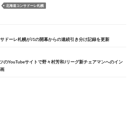
：
北海道コンサドーレ札幌
サドーレ札幌がJ1の開幕からの連続引き分け記録を更新
ーツのYouTubeサイトで野々村芳和Jリーグ新チェアマンへのイン
画