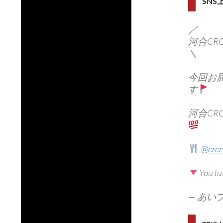
SN
／
河合CR
＼
今回お
す
河合C
@crcr
You
— あいプラン