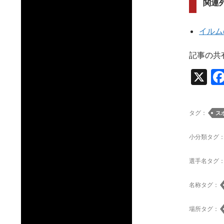
関連
イルム
記事の共
X
タグ：
ス
小分類タグ
選手名タグ
名称タグ：
場所タグ：