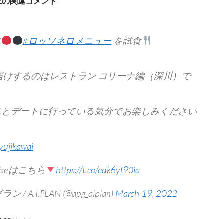
S上の関連コメント
C
#ロッソネロメニュー
を試食
届けするのはレストラン コリーナ編（深川）で
RCとデートに行っている気分でお楽しみください
yujikawai
Tubeはこちら
https://t.co/cdk6yf90ia
 / A.I.PLAN (@apg_aiplan)
March 19, 2022