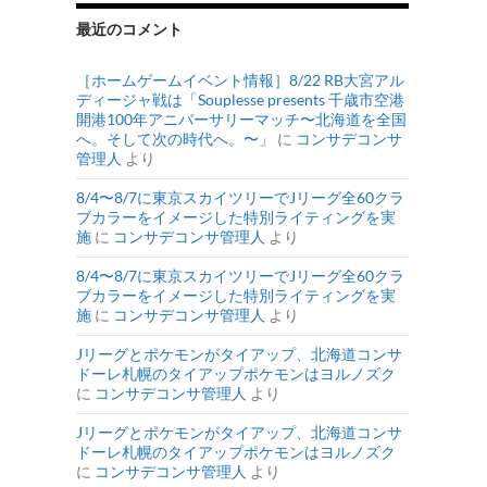
最近のコメント
［ホームゲームイベント情報］8/22 RB大宮アル
ディージャ戦は「Souplesse presents 千歳市空港
開港100年アニバーサリーマッチ〜北海道を全国
へ。そして次の時代へ。〜」
に
コンサデコンサ
管理人
より
8/4〜8/7に東京スカイツリーでJリーグ全60クラ
ブカラーをイメージした特別ライティングを実
施
に
コンサデコンサ管理人
より
8/4〜8/7に東京スカイツリーでJリーグ全60クラ
ブカラーをイメージした特別ライティングを実
施
に
コンサデコンサ管理人
より
Jリーグとポケモンがタイアップ、北海道コンサ
ドーレ札幌のタイアップポケモンはヨルノズク
に
コンサデコンサ管理人
より
Jリーグとポケモンがタイアップ、北海道コンサ
ドーレ札幌のタイアップポケモンはヨルノズク
に
コンサデコンサ管理人
より