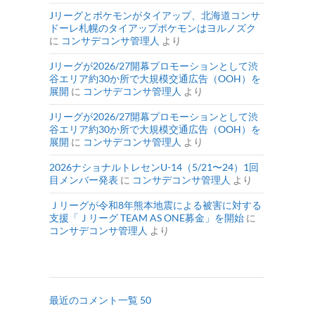
Jリーグとポケモンがタイアップ、北海道コンサ
ドーレ札幌のタイアップポケモンはヨルノズク
に
コンサデコンサ管理人
より
Jリーグが2026/27開幕プロモーションとして渋
谷エリア約30か所で大規模交通広告（OOH）を
展開
に
コンサデコンサ管理人
より
Jリーグが2026/27開幕プロモーションとして渋
谷エリア約30か所で大規模交通広告（OOH）を
展開
に
コンサデコンサ管理人
より
2026ナショナルトレセンU-14（5/21〜24）1回
目メンバー発表
に
コンサデコンサ管理人
より
Ｊリーグが令和8年熊本地震による被害に対する
支援「Ｊリーグ TEAM AS ONE募金」を開始
に
コンサデコンサ管理人
より
最近のコメント一覧 50