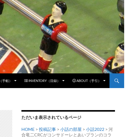
E（手帖）
INVENTORY（目録）
ABOUT（手引）
ただいま表示されているページ
HOME
>
投稿記事
>
小話の部屋
>
小話2022
> 河
合竜二CRCがコンサドーレとあいプランのコラ