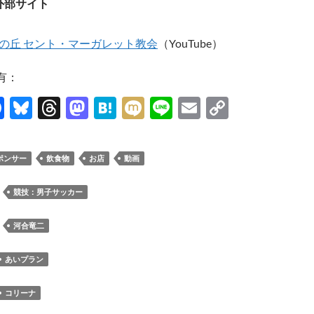
外部サイト
の丘 セント・マーガレット教会
（YouTube）
有：
F
Bl
T
M
H
M
Li
E
C
ac
u
hr
as
at
ixi
n
m
o
e
es
e
to
e
e
ail
p
ポンサー
飲食物
お店
動画
b
k
a
d
n
y
o
y
ds
o
a
Li
：
競技：男子サッカー
o
n
n
：
河合竜二
k
k
あいプラン
コリーナ