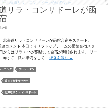
道リラ・コンサドーレが函
宿
月29日
り、北海道リラ・コンサドーレが函館合宿をスタート。
の関連コメント 本日よりリラトップチームの函館合宿スタ
明日からはリラU-15が洞爺にて合宿が開始されます。 リー
北
に向けて、良い準備をして …
続きを読む
→
海
道
レーニング
プレシーズン
リ
ラ・
：
競技：女子サッカー
コ
ン
：
北海道リラ・コンサドーレ
サ
ド