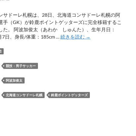
ッ
ト
ンサドーレ札幌は、28日、北海道コンサドーレ札幌の阿
な
選手（GK）が鈴鹿ポイントゲッターズに完全移籍するこ
ど）
した。 阿波加俊太（あわか しゅんた）、生年月日：
を
阿
2月7日、身長/体重：185cm …
続きを読む
→
販
波
売
加
団
俊
太
：
競技：男子サッカー
選
手
：
阿波加俊太
が
鈴
：
北海道コンサドーレ札幌
鈴鹿ポイントゲッターズ
鹿
ポ
イ
ン
ト