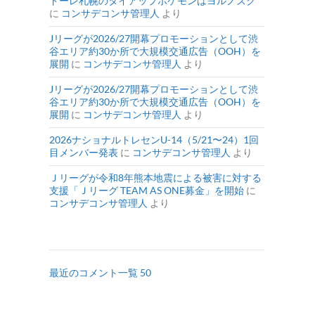
ドーレ札幌のタイアップポケモンはヨルノズク
に
コンサデコンサ管理人
より
Jリーグが2026/27開幕プロモーションとして渋
谷エリア約30か所で大規模交通広告（OOH）を
展開
に
コンサデコンサ管理人
より
Jリーグが2026/27開幕プロモーションとして渋
谷エリア約30か所で大規模交通広告（OOH）を
展開
に
コンサデコンサ管理人
より
2026ナショナルトレセンU-14（5/21〜24）1回
目メンバー発表
に
コンサデコンサ管理人
より
Ｊリーグが令和8年熊本地震による被害に対する
支援「Ｊリーグ TEAM AS ONE募金」を開始
に
コンサデコンサ管理人
より
最近のコメント一覧 50