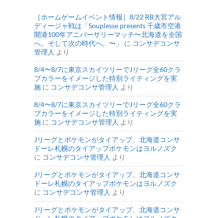
［ホームゲームイベント情報］8/22 RB大宮アル
ディージャ戦は「Souplesse presents 千歳市空港
開港100年アニバーサリーマッチ〜北海道を全国
へ。そして次の時代へ。〜」
に
コンサデコンサ
管理人
より
8/4〜8/7に東京スカイツリーでJリーグ全60クラ
ブカラーをイメージした特別ライティングを実
施
に
コンサデコンサ管理人
より
8/4〜8/7に東京スカイツリーでJリーグ全60クラ
ブカラーをイメージした特別ライティングを実
施
に
コンサデコンサ管理人
より
Jリーグとポケモンがタイアップ、北海道コンサ
ドーレ札幌のタイアップポケモンはヨルノズク
に
コンサデコンサ管理人
より
Jリーグとポケモンがタイアップ、北海道コンサ
ドーレ札幌のタイアップポケモンはヨルノズク
に
コンサデコンサ管理人
より
Jリーグとポケモンがタイアップ、北海道コンサ