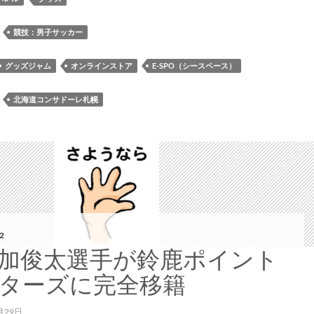
新
コ
：
競技：男子サッカー
ン
サ
グッズジャム
オンラインストア
E-SPO（シースペース）
ド
ー
：
北海道コンサドーレ札幌
レ
グ
ッ
ズ
（2022
ア
ン
セ
2
ム
加俊太選手が鈴鹿ポイント
ジ
ターズに完全移籍
ャ
ケ
月29日