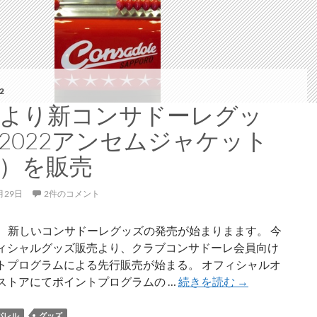
ー
レ
が
函
館
合
2
宿
30より新コンサドーレグッ
2022アンセムジャケット
）を販売
月29日
2件のコメント
より、新しいコンサドーレグッズの発売が始まりまます。 今
ィシャルグッズ販売より、クラブコンサドーレ会員向け
トプログラムによる先行販売が始まる。 オフィシャルオ
3/30
ストアにてポイントプログラムの …
続きを読む
→
よ
り
パレル
グッズ