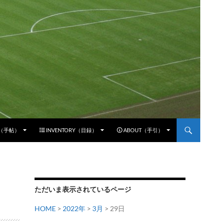
E（手帖）
INVENTORY（目録）
ABOUT（手引）
ただいま表示されているページ
HOME
>
2022年
>
3月
> 29日