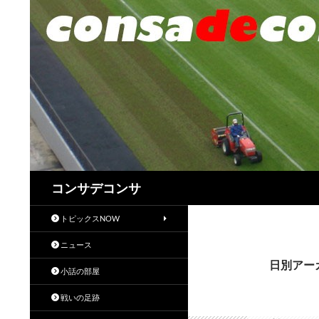
検
コンサデコンサ
索
トピックスNOW
ニュース
日別アーカ
小話の部屋
戦いの足跡