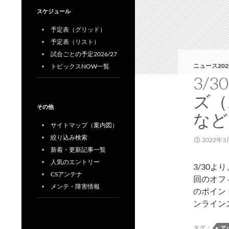
スケジュール
予定表（グリッド）
予定表（リスト）
試合ごとの予定2026/27
ニュース202
トピックスNOW一覧
3/
ズ（
その他
など
サイトマップ（案内図）
絞り込み検索
2022年3
新着・更新記事一覧
人気のエントリー
3/30
CSアンテナ
回のオフ
メンテ・障害情報
のポイン
ンライン
タグ：
ア