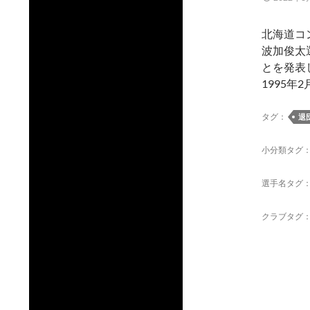
北海道コ
波加俊太
とを発表
1995年
タグ：
退
小分類タグ
選手名タグ
クラブタグ