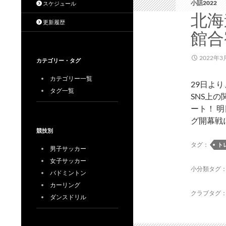
小話2022
スケジュール
北海
更新履歴
館合
2022年3
カテゴリー・タグ
カテゴリー一覧
29日よ
タグ一覧
SNS上
ート！ 
グ開幕戦
競技別
タグ：
ト
男子サッカー
女子サッカー
小分類タグ
バドミントン
カーリング
クラブタグ
ダンスドリル