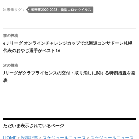
k
k
出来事タグ：
出来事2020-2023：新型コロナウイルス
投
前の投稿
稿
eＪリーグ オンラインチャレンジカップで北海道コンサドーレ札幌
代表のおやじ選手がベスト16
ナ
ビ
次の投稿
Jリーグがクラブライセンスの交付・取り消しに関する特例措置を発
ゲ
表
ー
シ
ョ
ン
ただいま表示されているページ
HOME
>
投稿記事
>
スケジュールニュース
>
スケジュールニュース