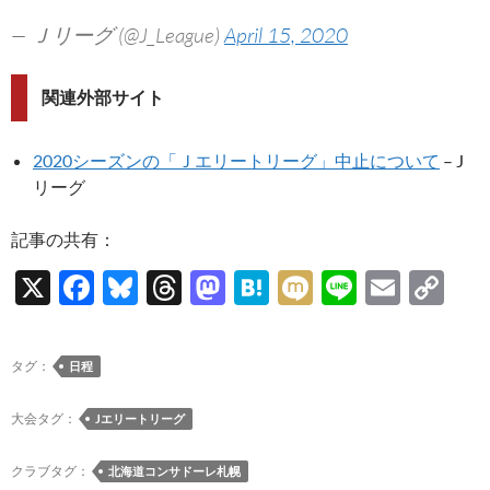
— Ｊリーグ (@J_League)
April 15, 2020
関連外部サイト
2020シーズンの「Ｊエリートリーグ」中止について
– J
リーグ
記事の共有：
X
F
Bl
T
M
H
M
Li
E
C
ac
u
hr
as
at
ixi
n
m
o
e
es
e
to
e
e
ail
p
タグ：
日程
b
k
a
d
n
y
o
y
ds
o
a
Li
大会タグ：
Jエリートリーグ
o
n
n
クラブタグ：
北海道コンサドーレ札幌