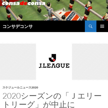
検
コンサデコンサ
索
コ
メインメ
ン
ニュー
テ
ン
ツ
へ
ス
キ
ッ
プ
スケジュールニュース2020
2020シーズンの「Ｊエリー
トリーグ」が中止に