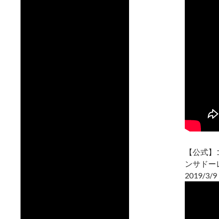
【公式】
ンサドー
2019/3/9