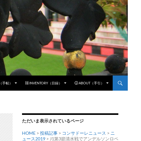
E（手帖）
INVENTORY（目録）
ABOUT（手引）
ただいま表示されているページ
HOME
>
投稿記事
>
コンサドーレニュース
>
ニ
ュース2019
> J1第3節清水戦でアンデルソンロペ