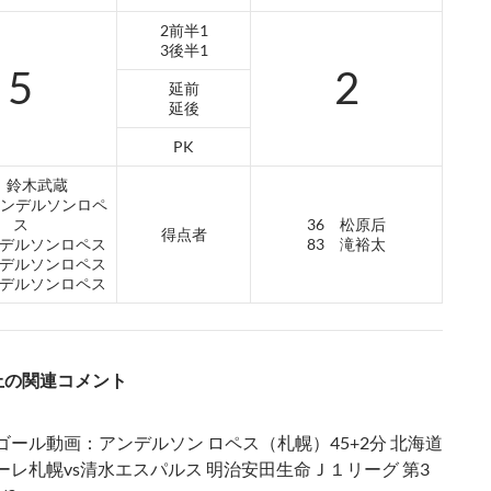
2前半1
3後半1
5
2
延前
延後
PK
9 鈴木武蔵
 アンデルソンロペ
ス
36 松原后
得点者
ンデルソンロペス
83 滝裕太
ンデルソンロペス
ンデルソンロペス
S上の関連コメント
ゴール動画：アンデルソン ロペス（札幌）45+2分 北海道
ーレ札幌vs清水エスパルス 明治安田生命Ｊ１リーグ 第3