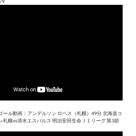
/9
ゴール動画：アンデルソン ロペス（札幌）49分 北海道コ
レ札幌vs清水エスパルス 明治安田生命Ｊ１リーグ 第3節