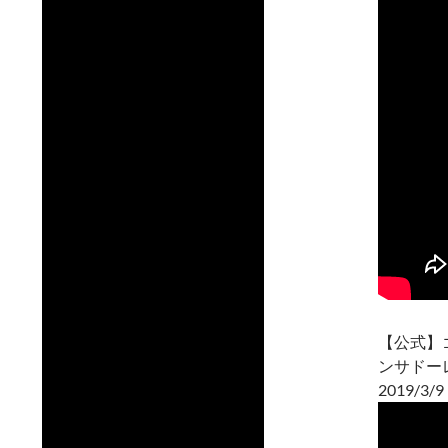
【公式】
ンサドー
2019/3/9