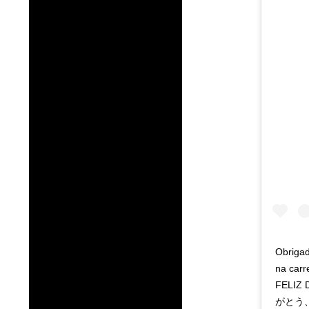
Obrigad
na carr
FELIZ 
がとう