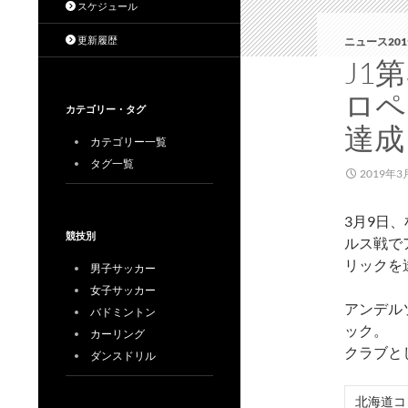
スケジュール
更新履歴
ニュース201
J1
ロペ
カテゴリー・タグ
達成
カテゴリー一覧
タグ一覧
2019年3
3月9日
競技別
ルス戦で
リックを
男子サッカー
女子サッカー
アンデル
バドミントン
ック。
カーリング
クラブと
ダンスドリル
北海道コ