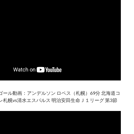
ゴール動画：アンデルソン ロペス（札幌）69分 北海道コ
レ札幌vs清水エスパルス 明治安田生命Ｊ１リーグ 第3節