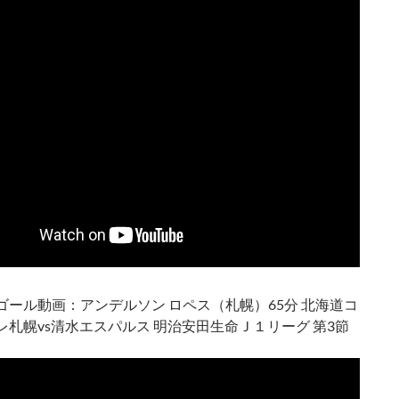
ゴール動画：アンデルソン ロペス（札幌）65分 北海道コ
レ札幌vs清水エスパルス 明治安田生命Ｊ１リーグ 第3節