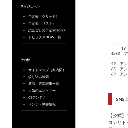
スケジュール
予定表（グリッド）
予定表（リスト）
試合ごとの予定2026/27
トピックスNOW一覧
1
45+2
その他
49 ア
65 ア
サイトマップ（案内図）
69 ア
絞り込み検索
新着・更新記事一覧
人気のエントリー
CSアンテナ
SN
メンテ・障害情報
【公式】
コンサド