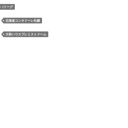
テ
Jリーグ
ィ
ッ
：
北海道コンサドーレ札幌
プ
選
：
大和ハウスプレミストドーム
手
と
テ
ィ
ー
ラ
ト
ン
選
手
の
タ
イ