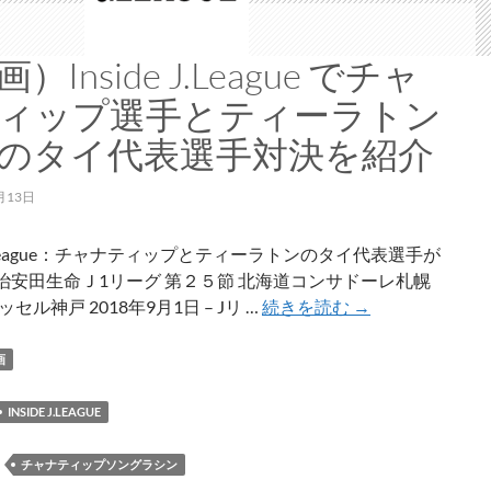
ロ
ジ
ェ
）Inside J.League でチャ
ク
ィップ選手とティーラトン
ト」
が
のタイ代表選手対決を紹介
は
じ
月13日
ま
る
e J.League：チャナティップとティーラトンのタイ代表選手が
治安田生命Ｊ1リーグ 第２５節 北海道コンサドーレ札幌
（動
ヴィッセル神戸 2018年9月1日 – Jリ …
続きを読む
→
画）
Inside
画
J.League
で
INSIDE J.LEAGUE
チ
ャ
：
チャナティップソングラシン
ナ