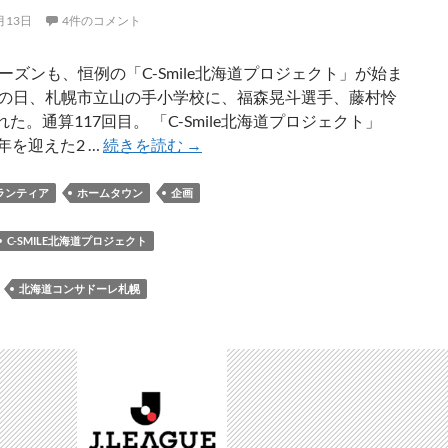
月13日
4件のコメント
シーズンも、恒例の「C-Smile北海道プロジェクト」が始ま
この日、札幌市立山の手小学校に、福森晃斗選手、藤村怜
た。通算117回目。 「C-Smile北海道プロジェクト」
2018
年を迎えた2 …
続きを読む
→
年
シ
ランティア
ホームタウン
企画
ー
ズ
C-SMILE北海道プロジェクト
ン
の
：
北海道コンサドーレ札幌
「C-
Smile
北
海
道
プ