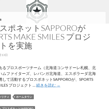
8
スポネットSAPPOROが
RTS MAKE SMILES プロジ
トを実施
月13日
あるプロスポーツチーム（北海道コンサドーレ札幌、北
ハムファイターズ、レバンガ北海道、エスポラーダ北海
して活動するプロスポネットSAPPOROが、SPORTS
プ
MILES プロジェクト …
続きを読む
→
ロ
ス
ャリティ
ホームタウン
ポ
ネ
プロスポネットSAPPORO