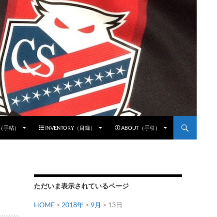
E（手帖）
INVENTORY（目録）
ABOUT（手引）
ただいま表示されているページ
HOME
>
2018年
>
9月
> 13日