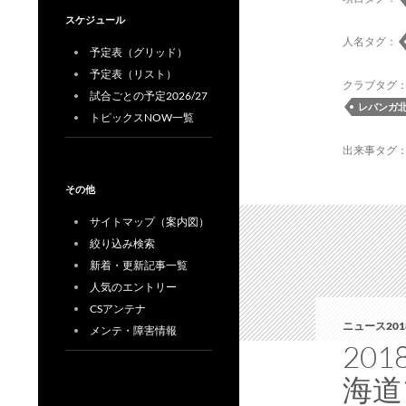
スケジュール
人名タグ：
予定表（グリッド）
予定表（リスト）
クラブタグ
試合ごとの予定2026/27
レバンガ
トピックスNOW一覧
出来事タグ
その他
サイトマップ（案内図）
絞り込み検索
新着・更新記事一覧
人気のエントリー
CSアンテナ
ニュース201
メンテ・障害情報
20
海道