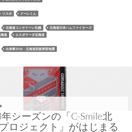
ッ
ト
リスポ
ドーレくん
SAPPORO
が
：
北海道コンサドーレ札幌
北海道日本ハムファイターズ
SPORTS
北海道
エスポラーダ北海道
MAKE
SMILES
：
出来事2018：北海道胆振東部地震
プ
ロ
ジ
ェ
ク
ト
を
実
8
施
18年シーズンの「C-Smile北
プロジェクト」がはじまる