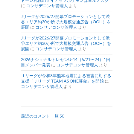
ドーレ札幌のタイアップポケモンはヨルノズク
に
コンサデコンサ管理人
より
Jリーグが2026/27開幕プロモーションとして渋
谷エリア約30か所で大規模交通広告（OOH）を
展開
に
コンサデコンサ管理人
より
Jリーグが2026/27開幕プロモーションとして渋
谷エリア約30か所で大規模交通広告（OOH）を
展開
に
コンサデコンサ管理人
より
2026ナショナルトレセンU-14（5/21〜24）1回
目メンバー発表
に
コンサデコンサ管理人
より
Ｊリーグが令和8年熊本地震による被害に対する
支援「Ｊリーグ TEAM AS ONE募金」を開始
に
コンサデコンサ管理人
より
最近のコメント一覧 50