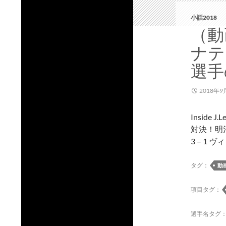
小話2018
（動画
ナテ
選手
2018年9
Insid
対決！明
3 – 1 
タグ：
動
項目タグ：
選手名タグ