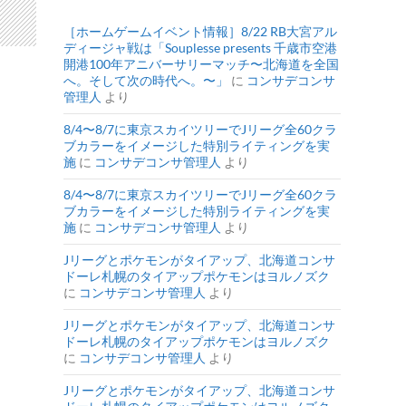
［ホームゲームイベント情報］8/22 RB大宮アル
ディージャ戦は「Souplesse presents 千歳市空港
開港100年アニバーサリーマッチ〜北海道を全国
へ。そして次の時代へ。〜」
に
コンサデコンサ
管理人
より
8/4〜8/7に東京スカイツリーでJリーグ全60クラ
ブカラーをイメージした特別ライティングを実
施
に
コンサデコンサ管理人
より
8/4〜8/7に東京スカイツリーでJリーグ全60クラ
ブカラーをイメージした特別ライティングを実
施
に
コンサデコンサ管理人
より
Jリーグとポケモンがタイアップ、北海道コンサ
ドーレ札幌のタイアップポケモンはヨルノズク
に
コンサデコンサ管理人
より
Jリーグとポケモンがタイアップ、北海道コンサ
ドーレ札幌のタイアップポケモンはヨルノズク
に
コンサデコンサ管理人
より
Jリーグとポケモンがタイアップ、北海道コンサ