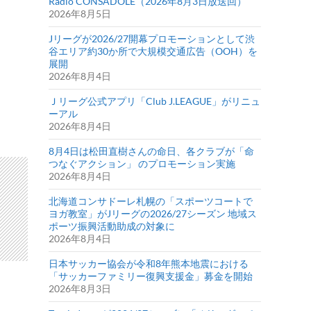
Radio CONSADOLE（2026年8月3日放送回）
2026年8月5日
Jリーグが2026/27開幕プロモーションとして渋
谷エリア約30か所で大規模交通広告（OOH）を
展開
2026年8月4日
Ｊリーグ公式アプリ「Club J.LEAGUE」がリニュ
ーアル
2026年8月4日
8月4日は松田直樹さんの命日、各クラブが「命
つなぐアクション」 のプロモーション実施
2026年8月4日
北海道コンサドーレ札幌の「スポーツコートで
ヨガ教室」がJリーグの2026/27シーズン 地域ス
ポーツ振興活動助成の対象に
2026年8月4日
日本サッカー協会が令和8年熊本地震における
「サッカーファミリー復興支援金」募金を開始
2026年8月3日