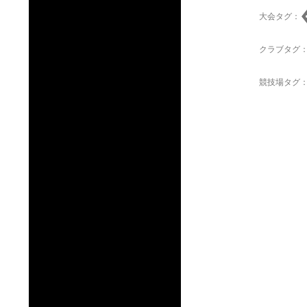
大会タグ：
クラブタグ
競技場タグ