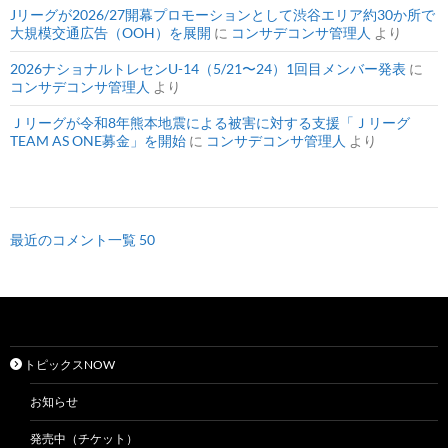
Jリーグが2026/27開幕プロモーションとして渋谷エリア約30か所で
大規模交通広告（OOH）を展開
に
コンサデコンサ管理人
より
2026ナショナルトレセンU-14（5/21〜24）1回目メンバー発表
に
コンサデコンサ管理人
より
Ｊリーグが令和8年熊本地震による被害に対する支援「Ｊリーグ
TEAM AS ONE募金」を開始
に
コンサデコンサ管理人
より
最近のコメント一覧 50
トピックスNOW
お知らせ
発売中（チケット）