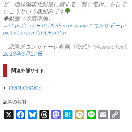
ど、地球温暖化対策に資する「賢い選択」をして
いこうという取組みです
◆動画（冷蔵庫編）
→
https://t.co/xHfttLDWPa
#consadole
#コンサドーレ
pic.twitter.com/tdyDFvkXVh
— 北海道コンサドーレ札幌《公式》 (@consaofficial)
2018年8月27日
関連外部サイト
COOL CHOICE
記事の共有：
X
F
Bl
T
M
H
M
Li
E
C
ac
u
hr
as
at
ixi
n
m
o