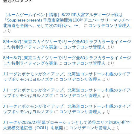
最近のコメント
［ホームゲームイベント情報］8/22 RB大宮アルディージャ戦は
「Souplesse presents 千歳市空港開港100年アニバーサリーマッチ〜
北海道を全国へ。そして次の時代へ。〜」
に
コンサデコンサ管理人
より
8/4〜8/7に東京スカイツリーでJリーグ全60クラブカラーをイメージ
した特別ライティングを実施
に
コンサデコンサ管理人
より
8/4〜8/7に東京スカイツリーでJリーグ全60クラブカラーをイメージ
した特別ライティングを実施
に
コンサデコンサ管理人
より
Jリーグとポケモンがタイアップ、北海道コンサドーレ札幌のタイア
ップポケモンはヨルノズク
に
コンサデコンサ管理人
より
Jリーグとポケモンがタイアップ、北海道コンサドーレ札幌のタイア
ップポケモンはヨルノズク
に
コンサデコンサ管理人
より
Jリーグとポケモンがタイアップ、北海道コンサドーレ札幌のタイア
ップポケモンはヨルノズク
に
コンサデコンサ管理人
より
Jリーグが2026/27開幕プロモーションとして渋谷エリア約30か所で
大規模交通広告（OOH）を展開
に
コンサデコンサ管理人
より