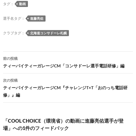
e
es
e
to
e
e
ail
p
タグ：
動画
b
k
a
d
n
y
o
y
ds
o
a
Li
選手名タグ：
進藤亮佑
o
n
n
クラブタグ：
北海道コンサドーレ札幌
k
k
投
前の投稿
稿
ティーバイティーガレージCM「コンサドーレ選手電話研修」編
ナ
次の投稿
ビ
ティーバイティーガレージCM『チャレンジT×T「おのっち電話研
修」』編
ゲ
ー
シ
「COOL CHOICE（環境省）の動画に進藤亮佑選手が登
場」への1件のフィードバック
ョ