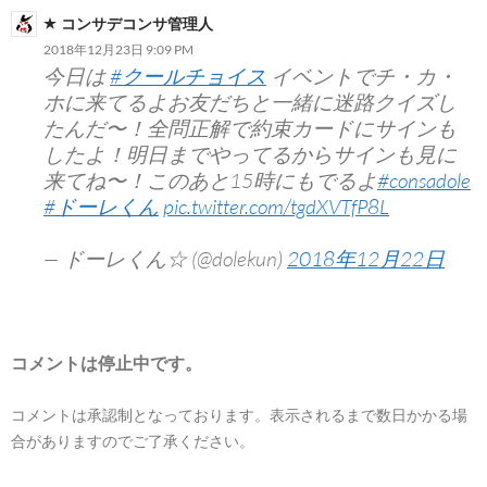
ン
コンサデコンサ管理人
2018年12月23日 9:09 PM
今日は
#クールチョイス
イベントでチ・カ・
ホに来てるよお友だちと一緒に迷路クイズし
たんだ〜！全問正解で約束カードにサインも
したよ！明日までやってるからサインも見に
来てね〜！このあと15時にもでるよ
#consadole
#ドーレくん
pic.twitter.com/tgdXVTfP8L
— ドーレくん☆ (@dolekun)
2018年12月22日
コメントは停止中です。
コメントは承認制となっております。表示されるまで数日かかる場
合がありますのでご了承ください。