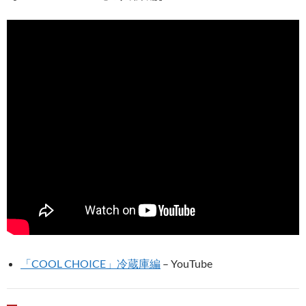
「COOL CHOICE」冷蔵庫編
– YouTube