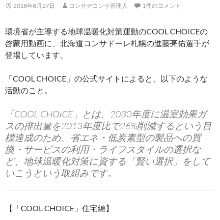
2018年8月27日
コンサデコンサ管理人
1件のコメント
環境省が主導する地球温暖化対策運動のCOOL CHOICEの
啓蒙用動画に、北海道コンサドーレ札幌の進藤亮佑選手が
登場しています。
「COOL CHOICE」の公式サイトによると、以下のような
活動のこと。
「COOL CHOICE」とは、2030年度に温室効果ガ
スの排出量を2013年度比で26%削減するという目
標達成のため、省エネ・低炭素型の製品への買
換・サービスの利用・ライフスタイルの選択な
ど、地球温暖化対策に資する「賢い選択」をして
いこうという取組みです。
【「COOL CHOICE」住宅編】