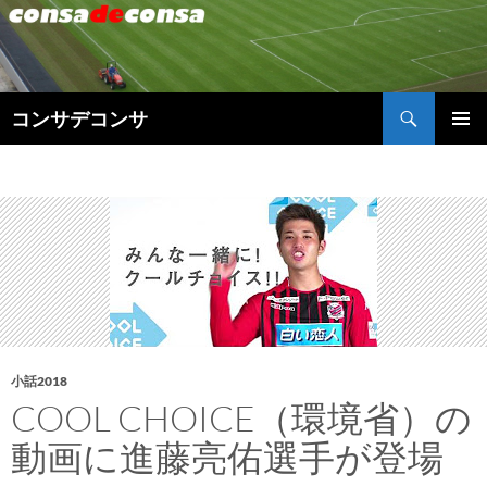
検
コンサデコンサ
索
コ
メインメ
ン
ニュー
テ
ン
ツ
へ
ス
キ
ッ
プ
小話2018
COOL CHOICE（環境省）の
動画に進藤亮佑選手が登場