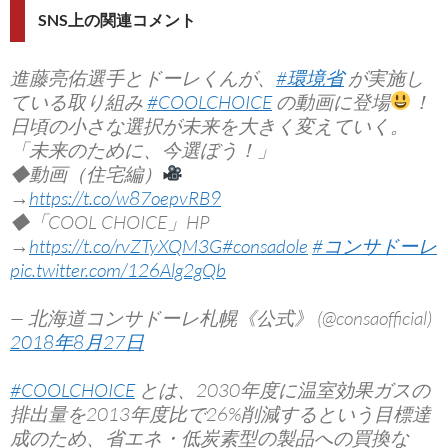
SNS上の関連コメント
進藤亮佑選手とドーレくんが、
#環境省
が実施し
ている取り組み
#COOLCHOICE
の動画に登場
！
日頃の小さな選択が未来を大きく変えていく。
「未来のために、今選ぼう！」
◆動画（住宅編）
→
https://t.co/w87oepvRB9
◆「COOL CHOICE」HP
→
https://t.co/rvZTyXQM3G
#consadole
#コンサドーレ
pic.twitter.com/126Alg2gQb
— 北海道コンサドーレ札幌《公式》 (@consaofficial)
2018年8月27日
#COOLCHOICE
とは、2030年度に温室効果ガスの
排出量を2013年度比で26%削減するという目標達
成のため、省エネ・低炭素型の製品への買換な