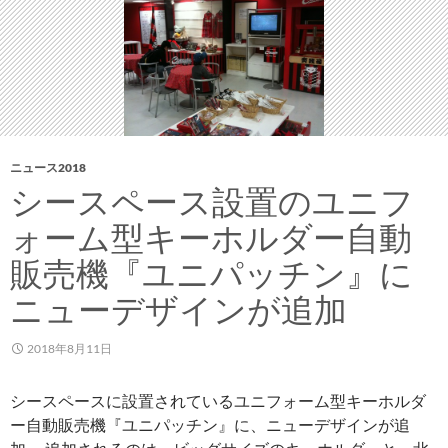
ォ
ー
ム
グ
ッ
ズ
が
ニュース2018
ス
シースペース設置のユニフ
タ
ォーム型キーホルダー自動
ジ
ア
販売機『ユニパッチン』に
ム
ニューデザインが追加
会
場
2018年8月11日
限
定
シースペースに設置されているユニフォーム型キーホルダ
で
ー自動販売機『ユニパッチン』に、ニューデザインが追
発