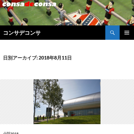
検
コンサデコンサ
索
コ
メインメ
ン
ニュー
テ
ン
日別アーカイブ: 2018年8月11日
ツ
へ
ス
キ
ッ
プ
小話2018