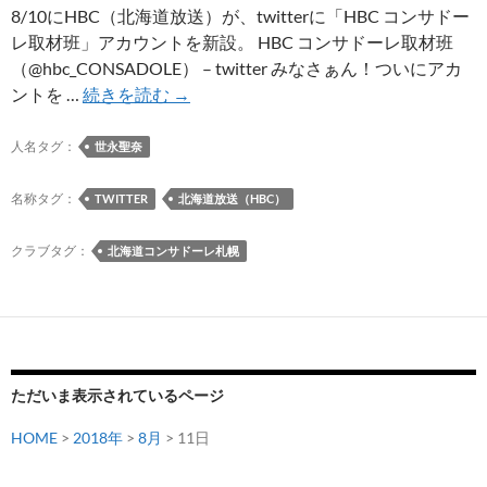
8/10にHBC（北海道放送）が、twitterに「HBC コンサドー
年
レ取材班」アカウントを新設。 HBC コンサドーレ取材班
記
（@hbc_CONSADOLE） – twitter みなさぁん！ついにアカ
念
HBC（北
ントを …
続きを読む
→
「コ
海
ン
道
人名タグ：
世永聖奈
サ
放
ド
送）
名称タグ：
TWITTER
北海道放送（HBC）
ー
が
レ
何
クラブタグ：
北海道コンサドーレ札幌
オ
や
リ
ら
ジ
始
ナ
め
ル
た
ク
ただいま表示されているページ
ロ
ノ
HOME
>
2018年
>
8月
> 11日
グ