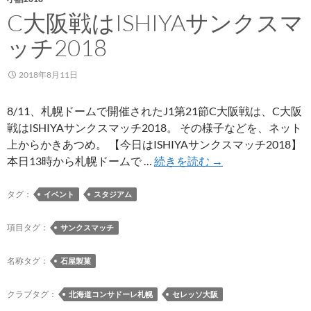
C大阪戦はISHIYAサンクスマ
ッチ2018
2018年8月11日
8/11、札幌ドームで開催されたJ1第21節C大阪戦は、C大阪
戦はISHIYAサンクスマッチ2018。 その様子などを、ネット
上からかきあつめ。 【今日はISHIYAサンクスマッチ2018】
C
本日13時から札幌ドームで …
続きを読む
→
大
阪
タグ：
イベント
スタジアム
戦
は
項目タグ：
サンクスマッチ
ISHIYA
サ
名称タグ：
石屋製菓
ン
ク
クラブタグ：
北海道コンサドーレ札幌
セレッソ大阪
ス