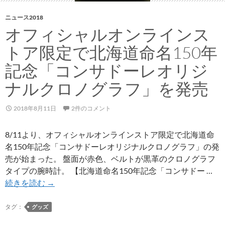
ー
ホ
ニュース2018
ル
オフィシャルオンラインス
ダ
トア限定で北海道命名150年
ー
自
記念「コンサドーレオリジ
動
ナルクロノグラフ」を発売
販
売
2018年8月11日
2件のコメント
機
『ユ
8/11より、オフィシャルオンラインストア限定で北海道命
ニ
名150年記念「コンサドーレオリジナルクロノグラフ」の発
パ
売が始まった。 盤面が赤色、ベルトが黒革のクロノグラフ
ッ
タイプの腕時計。 【北海道命名150年記念「コンサドー …
チ
オ
続きを読む
→
ン』
フ
に
ィ
タグ：
グッズ
ニ
シ
ュ