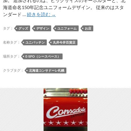
加。 追加されるのは、ビッグサイズのキーホルダーと、北
売
海道命名150年記念ユニフォームデザイン。 従来のはスタ
シ
ンダード …
続きを読む
→
ー
ス
タグ：
グッズ
デザイン
ユニフォーム
お店
ペ
ー
名称タグ：
ユニパッチン
丸井今井百貨店
ス
設
場所タグ：
E-SPO（シースペース）
置
の
クラブタグ：
北海道コンサドーレ札幌
ユ
ニ
フ
ォ
ー
ム
型
キ