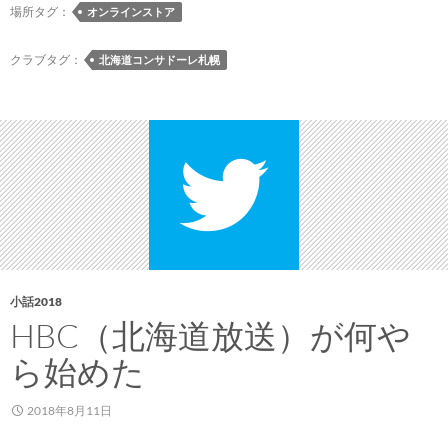
ャ
場所タグ：
オンラインストア
ー
ル
デ
オ
クラブタグ：
北海道コンサドーレ札幌
ザ
ン
イ
ラ
ン
イ
が
ン
追
ス
加
ト
ア
限
定
で
小話2018
北
HBC（北海道放送）が何や
海
ら始めた
道
命
2018年8月11日
名
150