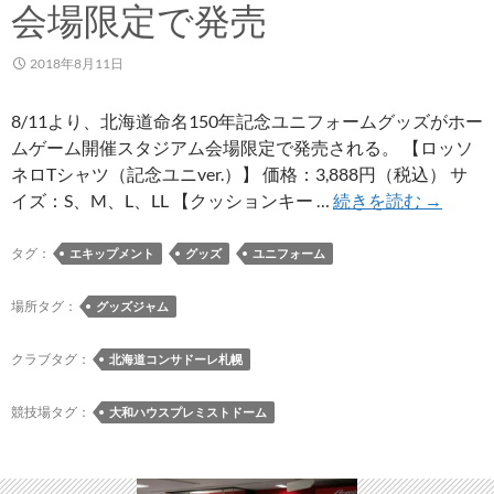
会場限定で発売
2018年8月11日
8/11より、北海道命名150年記念ユニフォームグッズがホー
ムゲーム開催スタジアム会場限定で発売される。 【ロッソ
ネロTシャツ（記念ユニver.）】 価格：3,888円（税込） サ
北
イズ：S、M、L、LL 【クッションキー …
続きを読む
→
海
道
タグ：
エキップメント
グッズ
ユニフォーム
命
名
場所タグ：
グッズジャム
150
年
クラブタグ：
北海道コンサドーレ札幌
記
念
競技場タグ：
大和ハウスプレミストドーム
ユ
ニ
フ