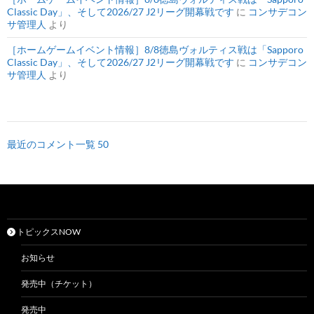
Classic Day」、そして2026/27 J2リーグ開幕戦です
に
コンサデコン
サ管理人
より
［ホームゲームイベント情報］8/8徳島ヴォルティス戦は「Sapporo
Classic Day」、そして2026/27 J2リーグ開幕戦です
に
コンサデコン
サ管理人
より
最近のコメント一覧 50
トピックスNOW
お知らせ
発売中（チケット）
発売中