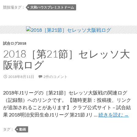
マ
競技場タグ：
大和ハウスプレミストドーム
ッ
チ
2018
試合ログ2018
2018［第21節］セレッソ大
阪戦ログ
2018年8月11日
2件のコメント
2018年J1リーグの［第21節］セレッソ大阪戦の関連ログ
（記録類）へのリンクです。 【随時更新：投稿後、リンク
が追加されることがあります】 クラブ公式サイト – 試合結
201
果 2018明治安田生命J1リーグ 第21節 Jリ …
続きを読む
→
21
節］
タグ：
動画
セ