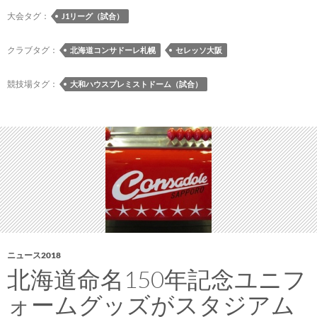
レ
大会タグ：
J1リーグ（試合）
ッ
ソ
クラブタグ：
北海道コンサドーレ札幌
セレッソ大阪
大
阪
競技場タグ：
大和ハウスプレミストドーム（試合）
戦
ロ
グ
ニュース2018
北海道命名150年記念ユニフ
ォームグッズがスタジアム